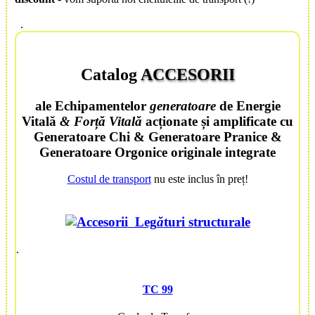
.
Catalog
ACCESORII
ale
Echipamentelor
generatoare
de
Energie
Vitală
&
Forță Vitală
acționate și amplificate cu
Generatoare Chi
&
Generatoare Pranice
&
Generatoare Orgonice
originale integrate
Costul de transport
nu este inclus în preț!
Leg
ă
turi structurale
.
TC 99