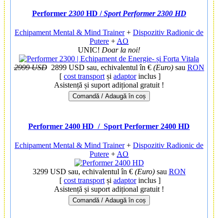
Performer
2300
HD
/
Sport Performer 2300 HD
Echipament Mental & Mind Trainer
+
Dispozitiv Radionic de
Putere
+
AO
UNIC!
Doar la noi!
2999 USD
2899 USD
sau, echivalentul în €
(Euro)
sau
RON
[
cost transport
și
adaptor
inclus ]
Asistență și suport adițional gratuit !
Comandă / Adaugă în coș
Performer 2400 HD
/ Sport Performer 2400 HD
Echipament Mental & Mind Trainer
+
Dispozitiv Radionic de
Putere
+
AO
3299 USD
sau, echivalentul în €
(Euro)
sau
RON
[
cost transport
și
adaptor
inclus ]
Asistență și suport adițional gratuit !
Comandă / Adaugă în coș