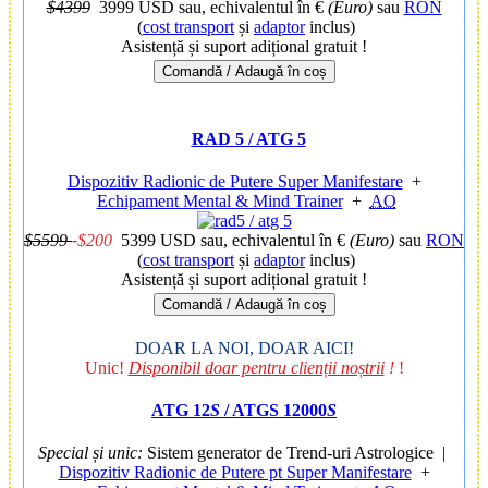
$4399
3999 USD
sau, echivalentul în €
(Euro)
sau
RON
(
cost transport
și
adaptor
inclus)
Asistență și suport adițional gratuit !
Comandă / Adaugă în coș
RAD 5 / ATG 5
Dispozitiv Radionic de Putere Super Manifestare
+
Echipament Mental & Mind Trainer
+
AO
$5599
-
$200
5399 USD
sau, echivalentul în €
(Euro)
sau
RON
(
cost transport
și
adaptor
inclus)
Asistență și suport adițional gratuit !
Comandă / Adaugă în coș
DOAR LA NOI, DOAR AICI!
Unic!
Disponibil doar pentru clienții noștrii
!
!
ATG 12
S
/ ATGS 12000
S
Special și unic:
Sistem generator de Trend-uri Astrologice
|
Dispozitiv Radionic de Putere pt Super Manifestare
+