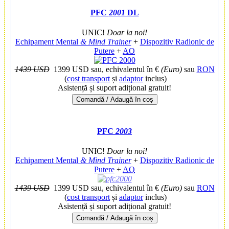
PFC
2001
DL
UNIC!
Doar la noi!
Echipament Mental
& Mind Trainer
+
Dispozitiv Radionic de
Putere
+
AO
1439 USD
1399 USD
sau, echivalentul în €
(Euro)
sau
RON
(
cost transport
și
adaptor
inclus)
Asistență și suport adițional gratuit!
Comandă / Adaugă în coș
PFC
2003
UNIC!
Doar la noi!
Echipament Mental
& Mind Trainer
+
Dispozitiv Radionic de
Putere
+
AO
1439 USD
1399 USD
sau, echivalentul în €
(Euro)
sau
RON
(
cost transport
și
adaptor
inclus)
Asistență și suport adițional gratuit!
Comandă / Adaugă în coș