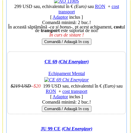
299 USD
sau, echivalentul în €
(Euro)
sau
RON
+
cost
transport
[
Adaptor
inclus ]
Comandă minimă: 2 buc.!
În această săptămână
-ca și bonus-,
pt acest achipament,
cost
ul
de
transport
este suportat de noi!
În curs de sistare !
Comandă / Adaugă în coș
CE 69
(Chi Energizer)
Echipament Mental
$219 USD
-
$20
199 USD
sau, echivalentul în €
(Euro)
sau
RON
+
cost transport
[
Adaptor
inclus ]
Comandă minimă: 2 buc.!
Comandă / Adaugă în coș
JU 99 CE
(Chi Energizor)