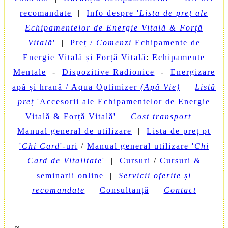
recomandate
|
Info despre '
Lista de preț ale
Echipamentelor de Energie Vitală & Forță
Vitală
'
|
Preț /
Comenzi
Echipamente de
Energie Vitală și Forță Vitală
:
Echipamente
Mentale
-
Dispozitive Radionice
-
Energizare
apă și hrană / Aqua Optimizer
(Apă Vie)
|
Listă
preț
'Accesorii ale Echipamentelor de Energie
Vitală & Forță Vitală'
|
Cost transport
|
Manual general de utilizare
|
Lista de preț pt
'
Chi Card
'-uri
/
Manual general utilizare '
Chi
Card de Vitalitate
'
|
Cursuri
/
Cursuri &
seminarii online
|
Servicii oferite și
recomandate
|
Consultanță
|
Contact
~