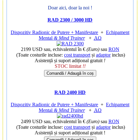
Doar aici, doar la noi !
RAD 2300 / 3000 HD
Dispozitiv Radionic de Putere + Manifestare
+
Echipament
Mental
& Mind Trainer
+
AO
2199 USD
sau, echivalentul în €
(Euro)
sau
RON
(Toate costurile incluse:
cost transport
și
adaptor
inclus)
Asistență și suport adițional gratuit
!
STOC limitat
!!
Comandă / Adaugă în coș
RAD 2400 HD
Dispozitiv Radionic de Putere + Manifestare
+
Echipament
Mental
& Mind Trainer
+
AO
2499 USD
sau, echivalentul în €
(Euro)
sau
RON
(Toate costurile incluse:
cost transport
și
adaptor
inclus)
Asistență și suport adițional gratuit !
Comandă / Adaugă în coș