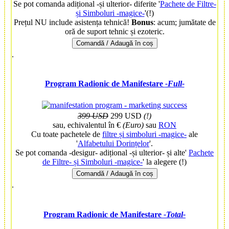
Se pot comanda adițional -și ulterior- diferite '
Pachete de Filtre-
și Simboluri -magice-
'(!)
Prețul NU include asistența tehnică!
Bonus
: acum;
jumătate de
oră de suport tehnic și ezoteric.
Comandă / Adaugă în coș
.
Program Radionic de Manifestare
-Full-
399 USD
299 USD
(!)
sau, echivalentul în €
(Euro)
sau
RON
Cu toate pachetele de
filtre și simboluri -magice-
ale
'
Alfabetului Dorințelor
'.
Se pot comanda -desigur- adițional -și ulterior- și alte'
Pachete
de Filtre- și Simboluri -magice-
' la alegere (!)
Comandă / Adaugă în coș
.
Program Radionic de Manifestare
-Total-