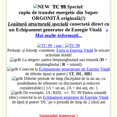
TC 99
Special:
cuplu de transfer energetic din Super-
ORGONITĂ
originală
(
!
)
Legătură structurală specială
conectată direct cu
un
Echipament generator de Energie Vitală
»
Mai multe informații...
| sau |
Preluați- și folosiți -constient-
Forța și Energia Vitală
în oricare
activitate dorită!
La alegere: partea dreptunghiulară sau rotundă (
D
=
dreptunghiular |
R
= rotund)
Conectat la
Echipamente generatoare de Energie Vitală
de diferite tipuri și puteri [
ST
,
DL
,
HD
]
Diferite periode de timp (începând de la un an, cu
posibilitatea de reînnoire cu discounturi și reduceri
considerabile
) [ 1A = un an, 2A = doi ani, etc. ]
De exemplu: 2A: R|DL
=>
TC 99 Partea rotundă
(disc) conectat la un
Echipament generator de Energie Vitală
de tipul și putere 'DL' pe o periodă de timp de 2 (doi) ani
Suspendat temporar !