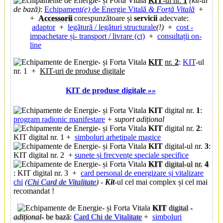
KIT
-ul nr.
1
(kit-ul
de bază)
:
Echipament
(e)
de Energie Vitală
& Forță Vitală
+
+
Accessorii
corespunzătoare și
servicii
adecvate:
adaptor
+
legătură / legături structurale
(!)
+
cost -
impachetare și- transport / livrare (ct)
+
consultații on-
line
KIT
nr.
2
:
KIT
-ul
nr. 1 +
KIT-uri de produse digitale
KIT de produse digitale
»»
KIT
digital nr.
1
:
program radionic manifestare
+ suport adițional
KIT
digital nr.
2
:
KIT digital nr. 1 +
simboluri arhetipale magice
KIT
digital-ul nr.
3
:
KIT digital nr. 2 +
sunete și frecvențe speciale specifice
KIT
digital-ul nr.
4
: KIT digital nr. 3 +
card personal de energizare și vitalizare
chi
(
Chi Card de Vitalitate
)
-
Kit
-ul cel mai complex și cel mai
recomandat !
KIT
digital
-
adițional-
be bază:
Card Chi de Vitalitate
+
simboluri