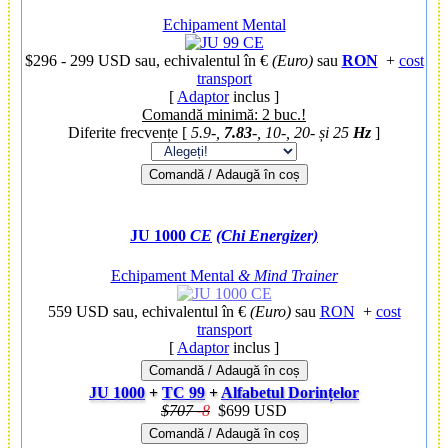
Echipament Mental
$296 - 299 USD
sau, echivalentul în €
(Euro)
sau
RON
+
cost
transport
[
Adaptor
inclus ]
Comandă minimă: 2 buc.!
Diferite frecvențe [
5.9-,
7.83
-, 10-, 20- și 25
Hz
]
Comandă / Adaugă în coș
JU 1000
CE
(Chi Energizer)
Echipament Mental
& Mind Trainer
559 USD
sau, echivalentul în €
(Euro)
sau
RON
+
cost
transport
[
Adaptor
inclus ]
Comandă / Adaugă în coș
JU 1000
+
TC 99
+
Alfabetul Dorințelor
$707
-
8
$699 USD
Comandă / Adaugă în coș