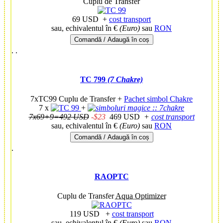
Cuplu de Transfer
69 USD
+
cost transport
sau, echivalentul în €
(Euro)
sau
RON
Comandă / Adaugă în coș
.
.
TC 799
(7 Chakre)
7xTC99 Cuplu de Transfer +
Pachet simbol Chakre
7 x
+
7x69+9=492 USD
-$23
469 USD
+
cost transport
sau, echivalentul în €
(Euro)
sau
RON
Comandă / Adaugă în coș
.
RAOPTC
Cuplu de Transfer
Aqua Optimizer
119 USD
+
cost transport
sau, echivalentul în €
(Euro)
sau
RON