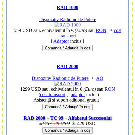
RAD 1000
Dispozitiv Radionic de Putere
559 USD
sau, echivalentul în €
(Euro)
sau
RON
+
cost
transport
[
Adaptor
inclus ]
Comandă / Adaugă în coș
RAD 2000
Dispozitiv Radionic de Putere
+
AO
1299 USD
sau, echivalentul în €
(Euro)
sau
RON
(
cost transport
și
adaptor
inclus)
Asistență și suport adițional gratuit !
Comandă / Adaugă în coș
RAD 2000
+
TC 99
+
Alfabetul Successului
$1457
-
28
USD
$1429 USD
Comandă / Adaugă în coș