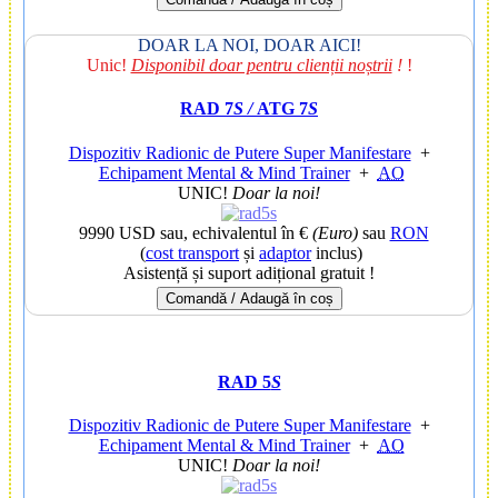
DOAR LA NOI, DOAR AICI!
Unic!
Disponibil doar pentru clienții noștrii
!
!
RAD 7
S /
ATG 7
S
Dispozitiv Radionic de Putere Super Manifestare
+
Echipament Mental & Mind Trainer
+
AO
UNIC!
Doar la noi!
9990 USD
sau, echivalentul în €
(Euro)
sau
RON
(
cost transport
și
adaptor
inclus)
Asistență și suport adițional gratuit !
Comandă / Adaugă în coș
RAD 5
S
Dispozitiv Radionic de Putere Super Manifestare
+
Echipament Mental & Mind Trainer
+
AO
UNIC!
Doar la noi!