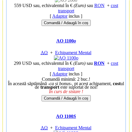
559 USD
sau, echivalentul în €
(Euro)
sau
RON
+
cost
transport
[
Adaptor
inclus ]
Comandă / Adaugă în coș
AO 1100
o
AO
+
Echipament Mental
299 USD
sau, echivalentul în €
(Euro)
sau
RON
+
cost
transport
[
Adaptor
inclus ]
Comandă minimă: 2 buc.!
În această săptămână
-ca și bonus-,
pt acest achipament,
cost
ul
de
transport
este suportat de noi!
În curs de sistare !
Comandă / Adaugă în coș
AO 1100
S
AO
+
Echipament Mental