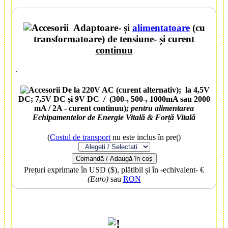
Adaptoare
- și
alimentatoare
(cu
transformatoare) de
tensiune- și curent
continuu
.
De la 220V AC (curent alternativ); la 4,5V
DC; 7,5V DC și 9V DC / (300-, 500-, 1000mA sau 2000
mA / 2A - curent continuu)
; pentru alimentarea
Echipamentelor
de
Energie Vitală
& Forță Vitală
(
Costul de transport
nu este inclus în preț)
Comandă / Adaugă în coș
Prețuri exprimate în USD ($), plătibil și în -echivalent- €
(Euro)
sau
RON