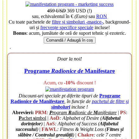
459 USD
369 USD (!)
sau, echivalentul în €
(Euro)
sau
RON
Cu toate pachetele de
filtre și simboluri -magice-
, background-
uri și
frecvențe specifice speciale
incluse!
Bonus
: acum,
jumătate de oră de suport tehnic și ezoteric.
Comandă / Adaugă în coș
.
Doar la noi
!
Programe
Radionice de
Manifestare
Acum, cu
-10%
discount !
Discount-uri speciale pt diferite tipuri de
Programe
Radionice de Manifestare
,
în funcție de
pachetul de filtre și
simboluri
incluse !
Abrevieri:
PRM
:
P
rogram
R
adionic de
M
anifestare
|
PS
:
P
achet
s
imbol
|
AoD
: Alphabet of Desire (
Alfabetul
dorințelor
)
|
AoS
: Alphabet of Success (
Alfabetul
succesului
)
|
F&WL
: Fitness & Weight Loss (
Fitnes și
slăbire / Controlul greutății
)
|
Chakre
: cele 7 centre