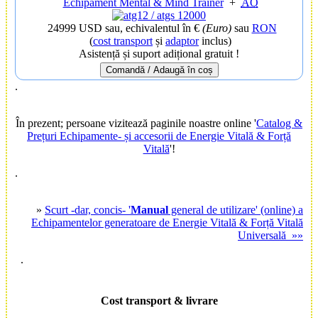
Echipament Mental & Mind Trainer
+
AO
24999 USD
sau, echivalentul în €
(Euro)
sau
RON
(
cost transport
și
adaptor
inclus)
Asistență și suport adițional gratuit !
Comandă / Adaugă în coș
.
În prezent;
persoane vizitează paginile noastre online '
Catalog &
Prețuri Echipamente- și accesorii de Energie Vitală & Forță
Vitală
'!
.
»
Scurt -dar, concis- '
Manual
general de utilizare' (online) a
Echipamentelor generatoare de Energie Vitală & Forță Vitală
Universală »»
.
Cost transport & livrare