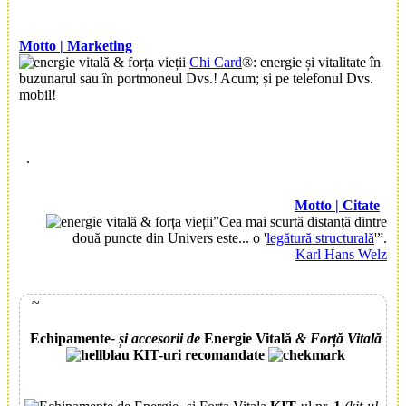
Motto | Marketing
Chi Card
®: energie și vitalitate în
buzunarul sau în portmoneul Dvs.! Acum; și pe telefonul Dvs.
mobil!
.
Motto | Citate
”Cea mai scurtă distanță dintre
două puncte din Univers este... o '
legătură structurală
'”.
Karl Hans Welz
~
E
chipamente
- și accesorii de
E
nergie
V
itală
&
F
orță
V
itală
KIT-uri recomandate