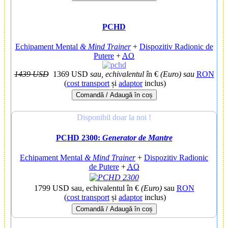
PCHD
Echipament Mental
& Mind Trainer
+
Dispozitiv Radionic de
Putere
+
AO
1439 USD
1369 USD
sau, echivalentul î
n €
(Euro)
sau
RON
(
cost transport
și
adaptor
inclus)
Comandă / Adaugă în coș
Disponibil doar la noi !
PCHD 2300:
Generator de Mantre
Echipament Mental
& Mind Trainer
+
Dispozitiv Radionic
de Putere
+
AO
1799 USD
sau, echivalentul în €
(Euro)
sau
RON
(
cost transport
și
adaptor
inclus)
Comandă / Adaugă în coș