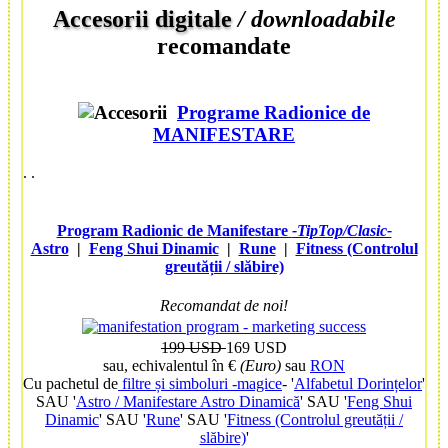
Accesorii digitale
/ downloadabile
recomandate
Programe Radionice de
MANIFESTARE
.
.
Program Radionic de Manifestare
-TipTop/Clasic-
Astro
|
Feng Shui Dinamic
|
Rune
|
Fitness (Controlul
greutății / slăbire)
Recomandat de noi!
199 USD
169 USD
sau, echivalentul în €
(Euro)
sau
RON
Cu pachetul de
filtre și simboluri -magice
- '
Alfabetul Dorințelor
'
SAU '
Astro / Manifestare Astro Dinamică
' SAU '
Feng Shui
Dinamic
' SAU '
Rune
' SAU '
Fitness (Controlul greutății /
slăbire)
'