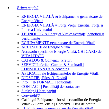
Prima pagină
ENERGIA VITALĂ & Echipamente generatoare de
Energie Vitală
ENERGIA VITALĂ = Forța Vieții: Energia, Forța și
Puterea Universului
TEHNOLOGIA Energiei Vitale; avantaje, beneficii și
performanțe
ECHIPAMENTE generatoare de Energie Vitală
ACCESORII de Energie Vitală
Accesoriu special de Energie Vitală: CHI CARD de
VITALITATE
CATALOG & Comenzi | Prețuri
SERVICII oferite | Cursuri & Seminarii |
CONSULTANȚĂ & coaching
APLICAȚII ale Echipamentelor de Energie Vitală
DIOSOFIE | Filosofia Divină
Info+ | INFORMAȚII adiționale
CONTACT | Posibilități de contactare
SiteMap | Harta pagini
Copyright©
Catalogul Echipamentelor și accesoriilor de Energia
Vitală & Forță Vitală | Comenzi | Lista de prețuri ~
#1: Echipamente generatoare de Energie Vitală