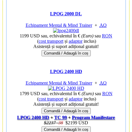
LPOG 2000 DL
Echipament Mental & Mind Trainer
+
AO
1199 USD
sau, echivalentul în €
(Euro)
sau
RON
(
cost transport
și
adaptor
inclus)
Asistență și suport adițional gratuit!
Comandă / Adaugă în coș
LPOG 2400 HD
Echipament Mental & Mind Trainer
+
AO
1799 USD
sau, echivalentul în €
(Euro)
sau
RON
(
cost transport
și
adaptor
inclus)
Asistență și suport adițional gratuit!
Comandă / Adaugă în coș
LPOG 2400 HD
+
TC 99
+
Program Manifestare
$2237
-
38
$2199 USD
Comandă / Adaugă în coș