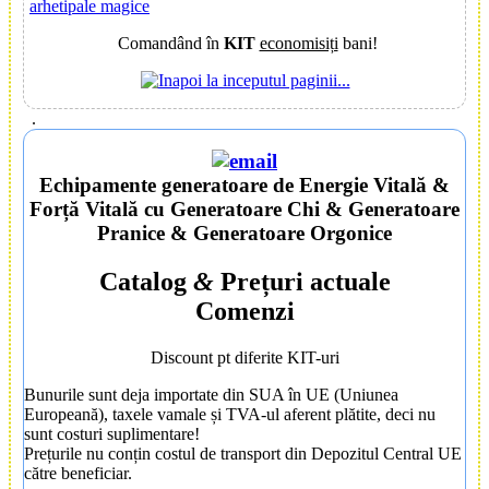
arhetipale magice
Comandând în
KIT
economisiți
bani!
.
Echipamente
generatoare de
Energie Vitală
&
Forță Vitală
cu Generatoare Chi & Generatoare
Pranice & Generatoare Orgonice
Catalog
&
Prețuri actuale
Comenzi
Discount pt diferite KIT-uri
Bunurile sunt deja importate din SUA în UE (Uniunea
Europeană), taxele vamale și TVA-ul aferent plătite, deci nu
sunt costuri suplimentare!
Prețurile nu conțin costul de transport din Depozitul Central UE
către beneficiar.