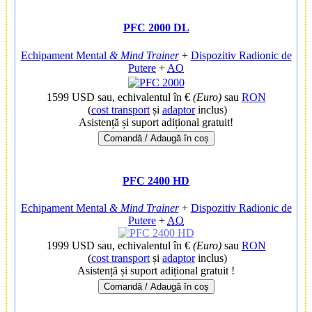
PFC 2000 DL
Echipament Mental
& Mind Trainer
+
Dispozitiv Radionic de
Putere
+
AO
1599 USD
sau, echivalentul în €
(Euro)
sau
RON
(
cost transport
și
adaptor
inclus)
Asistență și suport adițional gratuit!
Comandă / Adaugă în coș
PFC 2400 HD
Echipament Mental
& Mind Trainer
+
Dispozitiv Radionic de
Putere
+
AO
1999 USD
sau, echivalentul în €
(Euro)
sau
RON
(
cost transport
și
adaptor
inclus)
Asistență și suport adițional gratuit !
Comandă / Adaugă în coș