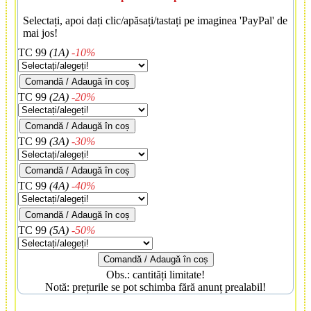
Selectați, apoi dați clic/apăsați/tastați pe imaginea 'PayPal' de
mai jos!
TC 99
(1A)
-10%
Comandă / Adaugă în coș
TC 99
(2A)
-20%
Comandă / Adaugă în coș
TC 99
(3A)
-30%
Comandă / Adaugă în coș
TC 99
(4A)
-40%
Comandă / Adaugă în coș
TC 99
(5A)
-50%
Comandă / Adaugă în coș
Obs.: cantități limitate!
Notă: prețurile se pot schimba fără anunț prealabil!