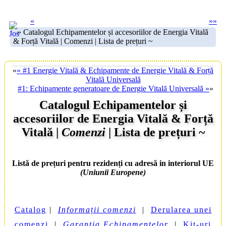
«
»
»
» Catalogul Echipamentelor și accesoriilor de Energia Vitală
& Forță Vitală | Comenzi | Lista de prețuri ~
«
« #1 Energie Vitală & Echipamente de Energie Vitală & Forță
Vitală Universală
#1: Echipamente generatoare de Energie Vitală Universală »
»
Catalogul Echipamentelor și
accesoriilor de Energia Vitală & Forță
Vitală |
Comenzi
| Lista de prețuri ~
Listă de prețuri
pentru rezidenți cu adresă in interiorul UE
(Uniunii Europene)
Catalog
|
Informații comenzi
|
Derularea unei
comenzi
|
Garanția Echipamentelor
|
Kit-uri