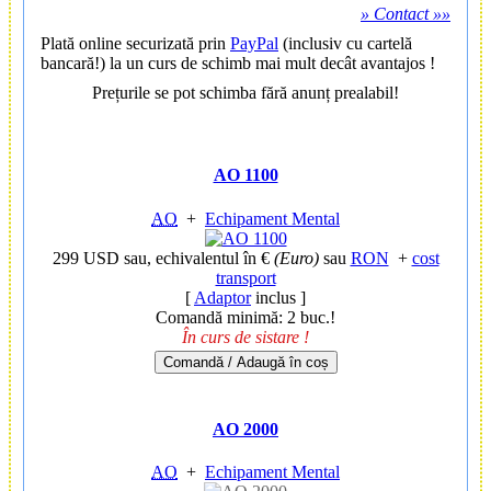
» Contact »»
Plată online securizată prin
PayPal
(inclusiv cu cartelă
bancară!) la un curs de schimb mai mult decât avantajos !
Prețurile se pot schimba fără anunț prealabil!
AO 1100
AO
+
Echipament Mental
299 USD
sau, echivalentul în €
(Euro)
sau
RON
+
cost
transport
[
Adaptor
inclus ]
Comandă minimă: 2 buc.!
În curs de sistare !
Comandă / Adaugă în coș
AO 2000
AO
+
Echipament Mental