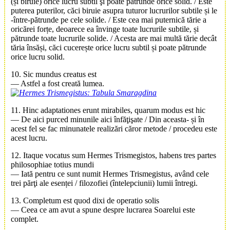
(și biruie) orice lucru subtil şi poate pătrunde orice solid. / Este
puterea puterilor, căci biruie asupra tuturor lucrurilor subtile și le
-între-pătrunde pe cele solide. / Este cea mai puternică tărie a
oricărei forțe, deoarece ea învinge toate lucrurile subtile, și
pătrunde toate lucrurile solide. / Acesta are mai multă tărie decât
tăria însăși, căci cucerește orice lucru subtil și poate pătrunde
orice lucru solid.
10. Sic mundus creatus est
— Astfel a fost creată lumea.
11. Hinc adaptationes erunt mirabiles, quarum modus est hic
— De aici purced minunile aici înfăţişate / Din aceasta- și în
acest fel se fac minunatele realizări căror metode / procedeu este
acest lucru.
12. Itaque vocatus sum Hermes Trismegistos, habens tres partes
philosophiae totius mundi
— Iată pentru ce sunt numit Hermes Trismegistus, având cele
trei părţi ale esenței / filozofiei (întelepciunii) lumii întregi.
13. Completum est quod dixi de operatio solis
— Ceea ce am avut a spune despre lucrarea Soarelui este
complet.