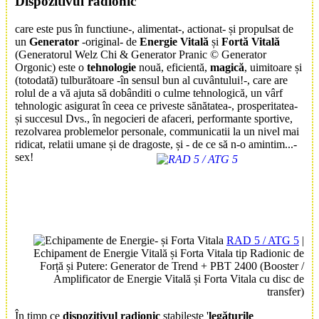
Dispozitivul radionic
care este pus în functiune-, alimentat-, actionat- și propulsat de
un
Generator
-original- de
Energie Vitală
și
Fortă Vitală
(Generatorul Welz Chi & Generator Pranic © Generator
Orgonic) este o
tehnologie
nouă, eficientă,
magică
, uimitoare și
(totodată) tulburătoare -în sensul bun al cuvântului!-, care are
rolul de a vă ajuta să dobânditi o culme tehnologică, un vârf
tehnologic asigurat în ceea ce priveste sănătatea-, prosperitatea-
și succesul Dvs., în negocieri de afaceri, performante sportive,
rezolvarea problemelor personale, communicatii la un nivel mai
ridicat, relatii umane și de dragoste, și - de ce să n-o amintim...-
sex!
RAD 5 / ATG 5
|
Echipament de Energie Vitală și Forta Vitala tip Radionic de
Forță și Putere: Generator de Trend + PBT 2400 (Booster /
Amplificator de Energie Vitală și Forta Vitala cu disc de
transfer)
În timp ce
dispozitivul radionic
stabileste '
legăturile