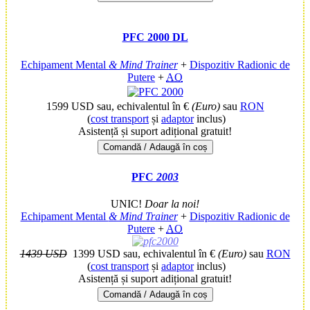
PFC 2000 DL
Echipament Mental
& Mind Trainer
+
Dispozitiv Radionic de
Putere
+
AO
1599 USD
sau, echivalentul în €
(Euro)
sau
RON
(
cost transport
și
adaptor
inclus)
Asistență și suport adițional gratuit!
Comandă / Adaugă în coș
PFC
2003
UNIC!
Doar la noi!
Echipament Mental
& Mind Trainer
+
Dispozitiv Radionic de
Putere
+
AO
1439 USD
1399 USD
sau, echivalentul în €
(Euro)
sau
RON
(
cost transport
și
adaptor
inclus)
Asistență și suport adițional gratuit!
Comandă / Adaugă în coș