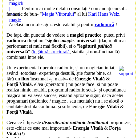
Pentru mai multe detalii consultați / comandați cursul -
fantastic de bun- "
Magia Viitorului
" al lui
Karl Hans Welz
.
Acelasi lucru -desigur- este valabil și pentru
radionică
!
De fapt, din punctul de vedere a
magiei practice
, puteți privi
radionica
drept un "
sigiliu
-
magic
-
universal
" (dar, mult mai
performant și mult mai flexibil), și o "
legătură
psihică
universală
" (
legătură structurală
, stabila și non-fluctuantă)
combinată între ele.
Un experimentat operator radionic, și un magician intiat,
având -totodata- experiența destulă, știe foarte bine, că
fără un
flux
însemnat -și masiv- de
Energie Vitală
&
Forță Vitală
, el/ea (operatorul) nu poate face- și nu poate
realiza nimic notabil, programul radionic setat-, și operatiunea
magică nu va avea succes, eșuand aproape sigur, dacă acelei
programari (radionice / magice , sau mentale) nu i se alocă o
cantitate destulă continuă- și suficientă, de
Energie Vitală
&
Forță Vitală
.
Ceea ce îi lipseste
dispozitivului radionic traditional
propriu-zis,
este -chiar ce este mai important!-
Energia Vitală
&
Forța
Vitalã
.(!)