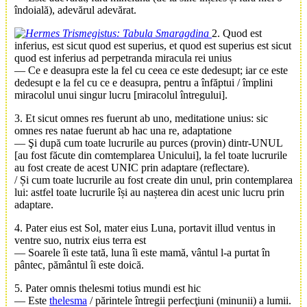
îndoială), adevărul adevărat.
2. Quod est
inferius, est sicut quod est superius, et quod est superius est sicut
quod est inferius ad perpetranda miracula rei unius
— Ce e deasupra este la fel cu ceea ce este dedesupt; iar ce este
dedesupt e la fel cu ce e deasupra, pentru a înfăptui / împlini
miracolul unui singur lucru [miracolul întregului].
3. Et sicut omnes res fuerunt ab uno, meditatione unius: sic
omnes res natae fuerunt ab hac una re, adaptatione
— Şi după cum toate lucrurile au purces (provin) dintr-UNUL
[au fost făcute din comtemplarea Unicului], la fel toate lucrurile
au fost create de acest UNIC prin adaptare (reflectare).
/ Și cum toate lucrurile au fost create din unul, prin contemplarea
lui: astfel toate lucrurile își au nașterea din acest unic lucru prin
adaptare.
4. Pater eius est Sol, mater eius Luna, portavit illud ventus in
ventre suo, nutrix eius terra est
— Soarele îi este tată, luna îi este mamă, vântul l-a purtat în
pântec, pământul îi este doică.
5. Pater omnis thelesmi totius mundi est hic
— Este
thelesma
/ părintele întregii perfecţiuni (minunii) a lumii.