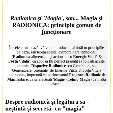
.
Radionica și 'Magia', sau...
Magia
și
RADIONICA
:
p
rincipiu
c
omun de
f
uncționare
În cele ce urmează, vă vom introduce mai întâi în principiile
de bază, sau teoria acestei extraordinare tehnologii
(
Radionica
alimentata- și actionata cu
Energie Vitală
&
Forță Vitală
), ca apoi să fiti perfect pregătit să folositi aceste
puternice
Dispozive Radionice
-cu Generator-, sau
Generatoare -originale- de Energie Vitală & Forță Vitală
incorporat-, împreună cu performantul
Program Radionic
de
Manifestare
, ca sa efectuati
'Magie
' (
Tehno-Magie
) de inalta
clasa !
Despre
radionică
și legătura sa -
neștiută și secretă- cu "
magia
"