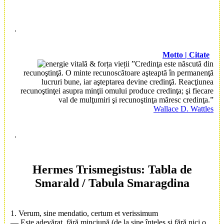
.
Motto | Citate
”Credinţa este născută din
recunoştinţă. O minte recunoscătoare aşteaptă în permanenţă
lucruri bune, iar aşteptarea devine credinţă. Reacţiunea
recunoştinţei asupra minţii omului produce credinţa; şi fiecare
val de mulţumiri şi recunoştinţa măresc credinţa.”
Wallace D. Wattles
.
Hermes Trismegistus: Tabla de
Smarald / Tabula Smaragdina
1. Verum, sine mendatio, certum et verissimum
— Este adevărat, fără minciună (de la sine înțeles și fără nici o