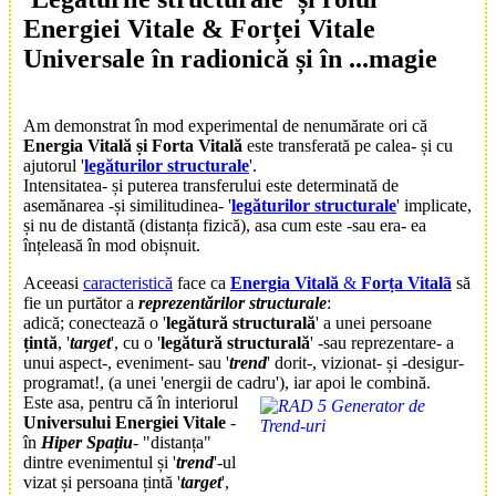
Energiei Vitale
&
Forței Vitale
Universale în
radionică
și în ...
magie
Am demonstrat în mod experimental de nenumărate ori că
Energia Vitală și
Forta Vitală
este transferată pe calea- și cu
ajutorul '
legăturilor structurale
'.
Intensitatea- și puterea transferului este determinată de
asemănarea -și similitudinea- '
legăturilor structurale
' implicate,
și nu de distantă (distanța fizică), asa cum este -sau era- ea
înțeleasă în mod obișnuit.
Aceeasi
caracteristică
face ca
Energia Vitală
&
Forța Vitalã
să
fie un purtător a
reprezentărilor structurale
:
adică; conectează o '
legătură structurală
' a unei persoane
țintă
, '
target
', cu o '
legătură structurală
' -sau reprezentare- a
unui aspect-, eveniment- sau '
trend
' dorit-, vizionat- și -desigur-
programat!, (a unei 'energii de cadru'), iar apoi le combină.
Este asa, pentru că în interiorul
Universului Energiei Vitale
-
în
Hiper Spațiu
- "distanța"
dintre evenimentul și '
trend
'-ul
vizat și persoana țintă '
target
',