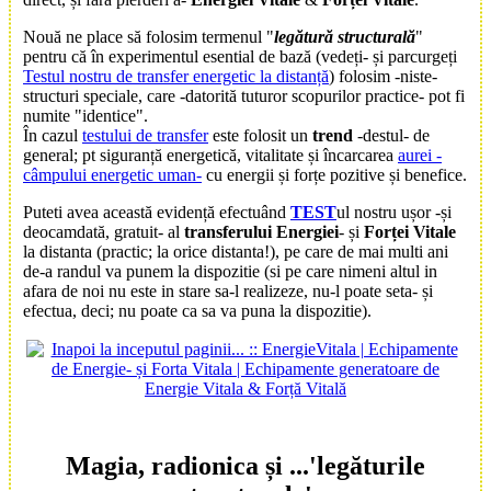
Nouă ne place să folosim termenul "
legătură structurală
"
pentru că în experimentul esential de bază (vedeți- și parcurgeți
Testul nostru de transfer energetic la distanță
) folosim -niste-
structuri speciale, care -datorită tuturor scopurilor practice- pot fi
numite "identice".
În cazul
testului de transfer
este folosit un
trend
-destul- de
general; pt siguranță energetică, vitalitate și încarcarea
aurei -
câmpului energetic uman-
cu energii și forțe pozitive și benefice.
Puteti avea această evidență efectuând
TEST
ul nostru ușor -și
deocamdată, gratuit- al
transferului Energiei
- și
Forței Vitale
la distanta (practic; la orice distanta!), pe care de mai multi ani
de-a randul va punem la dispozitie (si pe care nimeni altul in
afara de noi nu este in stare sa-l realizeze, nu-l poate seta- și
efectua, deci; nu poate ca sa va puna la dispozitie).
Magia, radionica și ...'legăturile