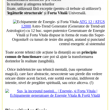
în realitate și atingerea telurilor
fixate, utilizează fără exceptie (pentru că trebuie să utilizeze!)
'
legăturile structurale
' și
Forta Vitală
Universală.
ATG 12 / ATGS
12000
Astro-Trend Generator (Generator de Trend-uri
Astrologice) cu 12 buc. super-puternice Generatoare de Energie
Vitală și Forta Vitala dispuse in forma de roata din Super-
Orgonita® cu tunuri de iesire din argint, aratand și punctand
centrul energetic al sistemului
Toate aceste tehnici (de acțiune la distanță) au un
principiu
comun de functionare
care pot să ajute la transformarea
dorintelor în realitate (tangibilă).
.
Orice indeletnicire sau tehnică mentală, (sau operatiune
magică), care face abstractie, nesocoteste sau pierde din vedere
oricare dintre acesti factori, este sortită esecului, indiferent de
intentie, nivel de pregătire spirituală, sau orice altceva. (!)