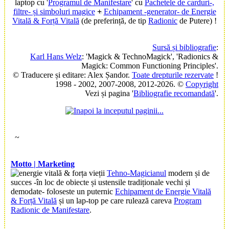
laptop cu '
Programul de Manifestare
' cu
Pachetele de carduri-,
filtre- și simboluri magice
+
Echipament -generator- de Energie
Vitală & Forță Vitală
(de preferință, de tip
Radionic
de Putere) !
Sursă și bibliografie
:
Karl Hans Welz
: 'Magick & TechnoMagick', 'Radionics &
Magick: Common Functioning Principles'
.
© Traducere și editare: Alex Șandor.
Toate drepturile rezervate
!
1998 - 2002, 2007-2008, 2012-2026. ©
Copyright
Vezi și pagina '
Bibliografie recomandată
'
.
~
Motto | Marketing
Tehno-Magicianul
modern și de
succes -în loc de obiecte și ustensile tradiționale vechi și
demodate- foloseste un puternic
Echipament de Energie Vitală
& Forță Vitală
și un lap-top pe care rulează careva
Program
Radionic de Manifestare
.