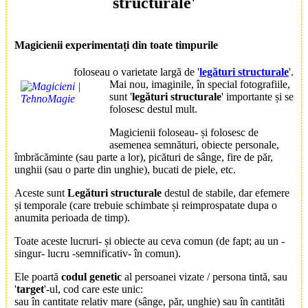
structurale'
Magicienii experimentați din toate timpurile
foloseau o varietate largă de '
legături structurale
'.
Mai nou, imaginile, în special fotografiile,
sunt '
legături structurale
' importante și se
folosesc destul mult.
Magicienii foloseau- și folosesc de
asemenea semnături, obiecte personale,
îmbrăcăminte (sau parte a lor), picături de sânge, fire de păr,
unghii (sau o parte din unghie), bucati de piele, etc.
Aceste sunt
Legături structurale
destul de stabile, dar efemere
și temporale (care trebuie schimbate și reimprospatate dupa o
anumita perioada de timp).
Toate aceste lucruri- și obiecte au ceva comun (de fapt; au un -
singur- lucru -semnificativ- în comun).
Ele poartă
codul genetic
al persoanei vizate / persona tintă, sau
'
target
'-ul, cod care este unic:
sau în cantitate relativ mare (sânge, păr, unghie) sau în cantităti