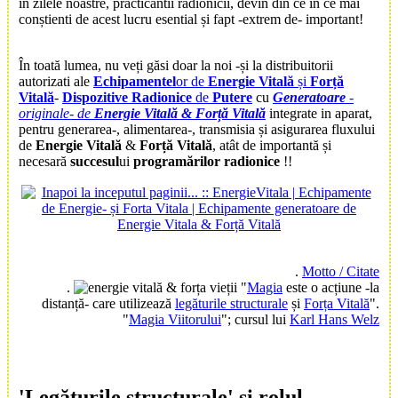
în zilele noastre, practicantii radionicii, devin din ce în ce mai
conștienti de acest lucru esential și fapt -extrem de- important!
În toată lumea, nu veți găsi doar la noi -și la distribuitorii
autorizati ale
Echipamentel
or de
Energie Vitală
și
Forță
Vitală
-
Dispozitive Radionice
de
Putere
cu
Generatoare
-
originale- de
Energie Vitală & Forță Vitală
integrate in aparat,
pentru generarea-, alimentarea-, transmisia și asigurarea fluxului
de
Energie Vitală
&
Forță Vitală
, atât de importantă și
necesară
succesul
ui
programărilor radionice
!!
.
Motto / Citate
.
"
Magia
este o acțiune -la
distanță- care utilizează
legăturile structurale
și
Forța Vitală
".
"
Magia Viitorului
"
; cursul lui
Karl Hans Welz
'Legăturile structurale'
și rolul