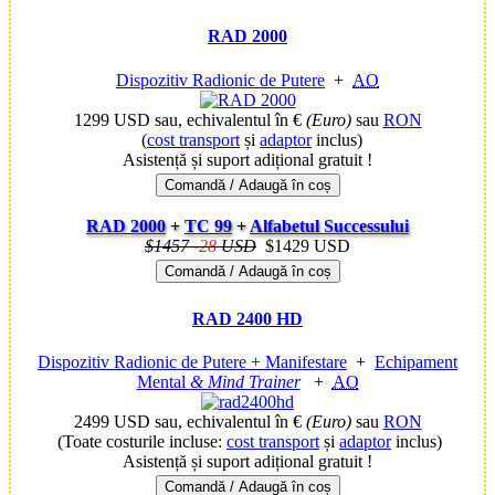
RAD 2000
Dispozitiv Radionic de Putere
+
AO
1299 USD
sau, echivalentul în €
(Euro)
sau
RON
(
cost transport
și
adaptor
inclus)
Asistență și suport adițional gratuit !
Comandă / Adaugă în coș
RAD 2000
+
TC 99
+
Alfabetul Successului
$1457
-
28
USD
$1429 USD
Comandă / Adaugă în coș
RAD 2400 HD
Dispozitiv Radionic de Putere + Manifestare
+
Echipament
Mental
& Mind Trainer
+
AO
2499 USD
sau, echivalentul în €
(Euro)
sau
RON
(Toate costurile incluse:
cost transport
și
adaptor
inclus)
Asistență și suport adițional gratuit !
Comandă / Adaugă în coș