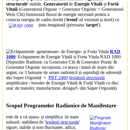
structurale
' stabile,
Generatorul
de
Energie Vitală
și
Fortă
Vitală
(Generatorul Orgone = Generator Orgonic = Generatorul
Welz Chi) furnizează fluxul de energie necesară pentru a
conecta energia de cadru dorită ('
trend
'-ul vizionat și dorit) cu
ținta imaginată (persoana '
target
').
RAD
1000
: Echipament de Energie Vitală și Forta Vitala RAD 1000
Dispozitiv Radionic cu Generator Chi & Generator Pranic &
Generator Orgonic incorporat, cu țeava / tunul de ieșire din
argint, cu 3 butoane de setare radionică și suprafață de aderență
din Super Orgonită +
PBT 2400
(
legătură structurală
amplificator / booster de Energie Vitală & Forță Vitală cu disc
unic de transfer, manufacturat -desigur!- din Super Orgonită)
Scop
ul
Program
elor Radionice de
Manifestare
este de a vă ușura- și simplifica -în mare
măsură- stabilirea de '
legături structurale
'
sigure, stabile și non-fluctuante, adica;