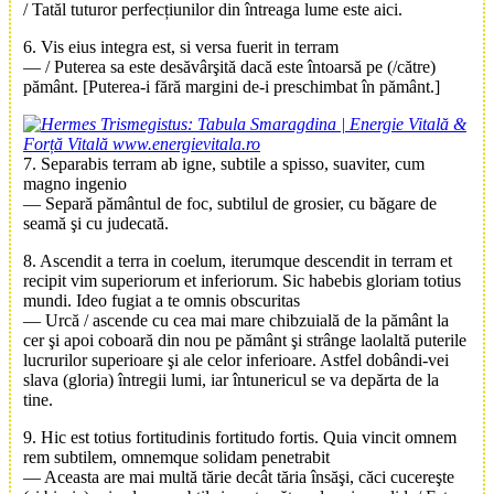
/ Tatăl tuturor perfecțiunilor din întreaga lume este aici.
6. Vis eius integra est, si versa fuerit in terram
— / Puterea sa este desăvârşită dacă este întoarsă pe (/către)
pământ.
[Puterea-i fără margini de-i preschimbat în pământ.]
7. Separabis terram ab igne, subtile a spisso, suaviter, cum
magno ingenio
— Separă pământul de foc, subtilul de grosier, cu băgare de
seamă şi cu judecată.
8. Ascendit a terra in coelum, iterumque descendit in terram et
recipit vim superiorum et inferiorum. Sic habebis gloriam totius
mundi. Ideo fugiat a te omnis obscuritas
— Urcă / ascende cu cea mai mare chibzuială de la pământ la
cer şi apoi coboară din nou pe pământ şi strânge laolaltă puterile
lucrurilor superioare şi ale celor inferioare. Astfel dobândi-vei
slava (gloria) întregii lumi, iar întunericul se va depărta de la
tine.
9. Hic est totius fortitudinis fortitudo fortis. Quia vincit omnem
rem subtilem, omnemque solidam penetrabit
— Aceasta are mai multă tărie decât tăria însăşi, căci cucereşte