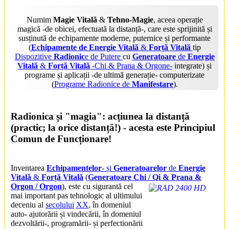
Numim
Magie Vitală
&
Tehno-Magie
, aceea operație
magică -de obicei, efectuată la distanță-, care este sprijinită și
susținută de echipamente moderne, puternice și performante
(
Echipamente de Energie Vitală
&
Forță Vitală
tip
Dispozitive
Radionic
e de Putere
cu
Generatoare
de
Energie
Vitală
&
Forță Vitală
-Chi & Prana & Orgone-
integrate) și
programe și aplicații -de ultimă generație- computerizate
(
Programe Radionice de
Manifestare
).
Radionica
și "
magia
": acțiunea la distanță
(practic; la orice distanță!) - acesta este
P
rincipiul
C
omun
de
F
uncționare
!
Inventarea
Echipamentelor
- și
Generatoarelor
de
Energie
Vitală
&
Forță Vitală
(
Generatoare
Chi / Qi & Prana &
Orgon / Orgon
),
este cu sigurantă cel
mai important pas tehnologic al ultimului
deceniu al
secolului
XX
, în domeniul
auto- ajutorării și vindecării, în domeniul
dezvoltării-, programării- și perfectionării