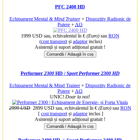
PFC 2400 HD
Echipament Mental
& Mind Trainer
+
Dispozitiv Radionic de
Putere
+
AO
1999 USD
sau, echivalentul în €
(Euro)
sau
RON
(
cost transport
și
adaptor
inclus)
Asistență și suport adițional gratuit !
Comandă / Adaugă în coș
Performer
2300
HD
/
Sport Performer 2300 HD
Echipament Mental & Mind Trainer
+
Dispozitiv Radionic de
Putere
+
AO
UNIC!
Doar la noi!
2999 USD
2899 USD
sau, echivalentul în €
(Euro)
sau
RON
[
cost transport
și
adaptor
inclus ]
Asistență și suport adițional gratuit !
Comandă / Adaugă în coș