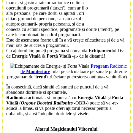
luarea- și gasirea ratelor radionice cu tinta
operatiunii programarii ('target'), cum ar fi o
alta persoana -pe care doriti sa ajutati-, ori -
chiar- grupuri de persoane, sau -in cazul
autoprogramarii- propria persoana, și de a
conecta cu actiuni specifice, programate și dorite ('trend'), pe
care le coordonati in cadrul programarii.
Este de asemenea foarte util în a vă crește eficacitatea și de a vă
mări rata de succes a programării.
Cu ajutorul lor, puteți programa și comanda
Echipament
ul Dvs.
de
Energie Vitală
&
Forță Vitală
-și- de la distanță!
Program
Radionic
de
Manifestare
rulat pe calculatoare personale pt diferite
programari de '
trend
'uri (setare pt crestere-continua- veniturilor)
În consecintă, dacă simtiti că sunteti pe punctul de a vă
abandona dorintele și sperantele,
Radionica
actionata- și propulsată cu
Energia Vitală
și
Forta
Vitală
(
Orgone Boosted Radionics
-OBR-) poate să va -re-
aducă la limas, și vă poate oferi ajutorul necesar pentru a
dobândi-, și a vă îndeplini dorintele și visele.
Altarul Magicianului Viitorului
: