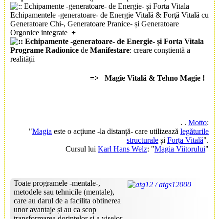
Echipamentele -generatoare- de Energie Vitală & Forţă Vitală cu
Generatoare Chi-, Generatoare Pranice- și Generatoare
Orgonice integrate
+
Programe Radionice
de
Manifestare
: creare conștientă a
realității
=>
Magie Vitală
&
Tehno Magie
!
.
.
Motto
:
"
Magia
este o acțiune -la distanță- care utilizează
legăturile
structurale
și
Forța Vitală
".
Cursul lui
Karl Hans Welz
: "
Magia Viitorului
"
Toate programele -mentale-,
metodele sau tehnicile (mentale),
care au darul de a facilita obtinerea
unor avantaje și au ca scop
transformarea dorintelor și a viselor