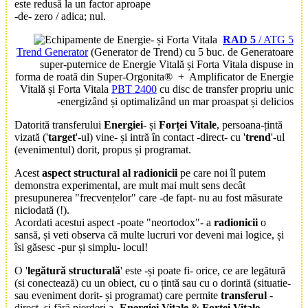
este redusă la un factor aproape
-de- zero / adica; nul.
RAD 5
/ ATG 5
Trend Generator
(Generator de Trend) cu 5 buc. de Generatoare
super-puternice de Energie Vitală și Forta Vitala dispuse in
forma de roată din Super-Orgonita® + Amplificator de Energie
Vitală și Forta Vitala
PBT 2400
cu disc de transfer propriu unic
-energizând și optimalizând un mar proaspat și delicios
Datorită transferului
Energiei
- și
Forței Vitale
, persoana-țintă
vizată ('
target
'-ul) vine- și intră în contact -direct- cu '
trend
'-ul
(evenimentul) dorit, propus și programat.
Acest
aspect structural al radionicii
pe care noi îl putem
demonstra experimental, are mult mai mult sens decât
presupunerea "frecvențelor" care -de fapt- nu au fost măsurate
niciodată (!).
Acordati acestui aspect -poate "neortodox"- a
radionicii
o
sansă, și veti observa că multe lucruri vor deveni mai logice, și
îsi găsesc -pur și simplu- locul!
O '
legătură structurală
' este -și poate fi- orice, ce are legătură
(si conectează) cu un obiect, cu o țintă sau cu o dorintă (situatie-
sau eveniment dorit- și programat) care permite
transferul
-
direct, și fără pierderi a-
Energiei Vitale
&
Forței Vitale
.