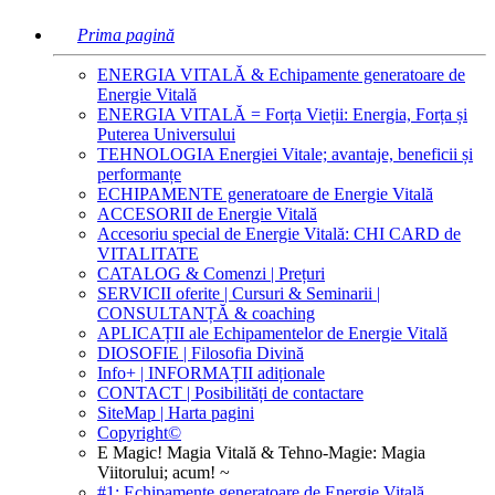
Prima pagină
ENERGIA VITALĂ & Echipamente generatoare de
Energie Vitală
ENERGIA VITALĂ = Forța Vieții: Energia, Forța și
Puterea Universului
TEHNOLOGIA Energiei Vitale; avantaje, beneficii și
performanțe
ECHIPAMENTE generatoare de Energie Vitală
ACCESORII de Energie Vitală
Accesoriu special de Energie Vitală: CHI CARD de
VITALITATE
CATALOG & Comenzi | Prețuri
SERVICII oferite | Cursuri & Seminarii |
CONSULTANȚĂ & coaching
APLICAȚII ale Echipamentelor de Energie Vitală
DIOSOFIE | Filosofia Divină
Info+ | INFORMAȚII adiționale
CONTACT | Posibilități de contactare
SiteMap | Harta pagini
Copyright©
E Magic! Magia Vitală & Tehno-Magie: Magia
Viitorului; acum! ~
#1: Echipamente generatoare de Energie Vitală