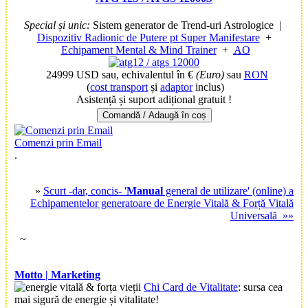
Special și unic:
Sistem generator de Trend-uri Astrologice
|
Dispozitiv Radionic de Putere pt Super Manifestare
+
Echipament Mental & Mind Trainer
+
AO
24999 USD
sau, echivalentul în €
(Euro)
sau
RON
(
cost transport
și
adaptor
inclus)
Asistență și suport adițional gratuit !
Comandă / Adaugă în coș
Comenzi prin Email
.
»
Scurt -dar, concis- '
Manual
general de utilizare' (online) a
Echipamentelor generatoare de Energie Vitală & Forță Vitală
Universală »»
~
Motto | Marketing
Chi Card de Vitalitate
: sursa cea
mai sigură de energie și vitalitate!