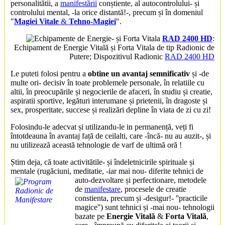
personalitătii, a
manifestării
conștiente, al autocontrolului- și
controlului mental, -la orice distantă!-, precum și în domeniul
"
Magiei Vitale
&
Tehno-Magiei
".
RAD 2400 HD
:
Echipament de Energie Vitală și Forta Vitala de tip Radionic de
Putere; Dispozitivul Radionic
RAD 2400 HD
Le puteti folosi pentru a
obtine un avantaj semnificativ
și -de
multe ori- decisiv în toate problemele personale, în relatiile cu
altii, în preocupările și negocierile de afaceri, în studiu și creatie,
aspiratii sportive, legături interumane și prietenii, în dragoste și
s
ex, prosperitate, succese și realizări depline în viata de zi cu zi!
Folosindu-le adecvat și utilizandu-le in permanență, veți fi
întotdeauna în avantaj față de ceilalti, care -încă- nu au auzit-, și
nu utilizează această tehnologie de varf de ultimă oră !
Știm deja, că toate activitătile- și îndeletnicirile spirituale și
mentale (rugăciuni, meditatie, -iar mai nou- diferite tehnici de
auto-dezvoltare și perfectionare,
metodele
de
manifestare
, procesele de creatie
constienta, precum și -desigur!- ''practicile
magice'') sunt tehnici și -mai nou- tehnologii
bazate pe
Energie Vitală
&
Forta Vitală
,