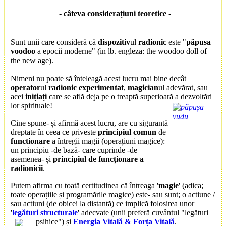
- câteva considerațiuni teoretice -
Sunt unii care consideră că
dispozitiv
ul
radionic
este "
păpusa
voodoo
a epocii moderne"
(in lb. engleza: the woodoo doll of
the new age)
.
Nimeni nu poate să înteleagă acest lucru mai bine decât
operator
ul
radionic experimentat
,
magician
ul adevărat, sau
acei
inițiați
care se află deja pe o treaptă superioară a dezvoltări
lor spirituale!
Cine spune- și afirmă acest lucru, are cu sigurantă
dreptate în ceea ce priveste
principiul comun
de
functionare
a întregii magii (operațiuni magice):
un principiu -de bază- care cuprinde -de
asemenea- și
principiul de funcționare a
radionicii
.
Putem afirma cu toată certitudinea că întreaga '
magie
' (adica;
toate operațiile și programările magice) este- sau sunt; o actiune /
sau actiuni (de obicei la distantă) ce implică folosirea unor
'
legături structurale
' adecvate (unii preferă cuvântul "legături
psihice") și
Energia Vitală &
Forța Vitală
.