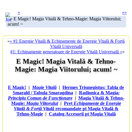
«
»
»
» E Magic! Magia Vitală & Tehno-Magie: Magia Viitorului;
acum! ~
«
« #1 Energie Vitală & Echipamente de Energie Vitală & Forță
Vitală Universală
#1: Echipamente generatoare de Energie Vitală Universală »
»
E Magic! Magia Vitală & Tehno-
Magie: Magia Viitorului; acum! ~
E Magic!
|
Magie Vitală
|
Hermes Trismegistus: Tabla de
Smarald / Tabula Smaragdina
|
Radionica & Magia
:
Principiu Comun de Funcționare
|
Magia Vitală & Tehno-
Magie
: Magia Viitorului
|
Preț
Echipamente de Energie
Vitală & Forță Vitală
recomandate pt Magia Vitală &
Tehno-Magie
|
Catalog Accesorii pt Magia Vitală