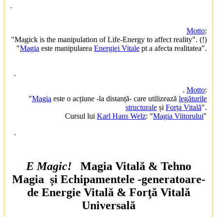
.
Motto
:
"Magick is the manipulation of Life-Energy to affect reality". (!)
"
Magia
este manipularea
Energiei Vitale
pt a afecta realitatea".
.
.
Motto
:
"
Magia
este o acțiune -la distanță- care utilizează
legăturile
structurale
și
Forța Vitală
".
Cursul lui
Karl Hans Welz
: "
Magia Viitorului
"
.
E Magic!
Magia Vitală
&
Tehno
Magia
și
Echipamentele
-generatoare-
de
Energie Vitală & Forţă Vitală
Universală