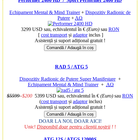
Performer 2400 HD
/ Sport Performer 2400 HD
Echipament Mental & Mind Trainer
+
Dispozitiv Radionic de
Putere
+
AO
3299 USD
sau, echivalentul în €
(Euro)
sau
RON
[
cost transport
și
adaptor
inclus ]
Asistență și suport adițional gratuit !
Comandă / Adaugă în coș
RAD 5 / ATG 5
Dispozitiv Radionic de Putere Super Manifestare
+
Echipament Mental & Mind Trainer
+
AO
$5599
-
$200
5399 USD
sau, echivalentul în €
(Euro)
sau
RON
(
cost transport
și
adaptor
inclus)
Asistență și suport adițional gratuit !
Comandă / Adaugă în coș
DOAR LA NOI, DOAR AICI!
Unic!
Disponibil doar pentru clienții noștrii
!
!
ATG 12
S
/ ATGS 12000
S