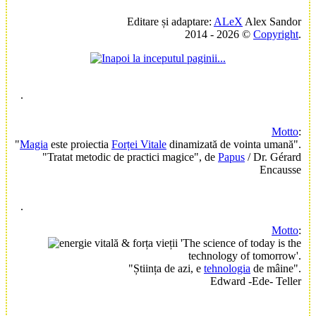
Editare și adaptare:
ALeX
Alex Sandor
2014 - 2026 ©
Copyright
.
.
Motto
:
"
Magia
este proiectia
Forței Vitale
dinamizată de vointa umană".
"Tratat metodic de practici magice", de
Papus
/ Dr. Gérard
Encausse
.
Motto
:
'The science of today is the
technology of tomorrow'.
"Știința de azi, e
tehnologia
de mâine".
Edward -Ede- Teller