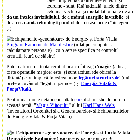
care - împreună cu diferitele ei teorii și
teoreme - sunt, fără îndoială, unele dintre
cele mai vechi căi și modalităti umane de a-i
da un înteles invizibilului
, de a
mânui energiile invizibile
, și
de a
crea -noi- tehnologii
pornind de la o asemenea întelegere.
(!)
Program Radionic de Manifestare
(rulat pe computer /
calculatoare personale) - cu o setare specifica pt controlul
greutatii (cură de slăbire)
Putem afirma cu toată certitudinea că întreaga '
magie
' (adica;
toate operațiile magice) este- și sunt actiuni (de obicei la
distantă) care implică folosirea unor '
legături structurale
' (unii
preferă cuvântul "legături psihice") și
Energia Vitală
&
ForțaVitală
.
Pentru mai multe detalii consultati
curs
ul -fantastic de bun în
această temă- "
Magia Viitorului
" al lui
Karl Hans Welz
(Inventatorul Orgonitei și a Generatoarelor- și Echipamentelor
de Energie Vitală & Forță Vitală).
Dispozitivele Radionice
(psionice & psihotronice)
+