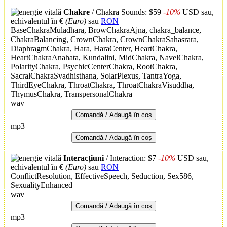
Chakre
/ Chakra Sounds: $59
-10%
USD
sau,
echivalentul în €
(Euro)
sau
RON
BaseChakraMuladhara, BrowChakraAjna, chakra_balance,
ChakraBalancing, CrownChakra, CrownChakraSahasrara,
DiaphragmChakra, Hara, HaraCenter, HeartChakra,
HeartChakraAnahata, Kundalini, MidChakra, NavelChakra,
PolarityChakra, PsychicCenterChakra, RootChakra,
SacralChakraSvadhisthana, SolarPlexus, TantraYoga,
ThirdEyeChakra, ThroatChakra, ThroatChakraVisuddha,
ThymusChakra, TranspersonalChakra
wav
Comandă / Adaugă în coș
mp3
Comandă / Adaugă în coș
Interacțiuni
/ Interaction: $7
-10%
USD
sau,
echivalentul în €
(Euro)
sau
RON
ConflictResolution, EffectiveSpeech, Seduction, Sex586,
SexualityEnhanced
wav
Comandă / Adaugă în coș
mp3