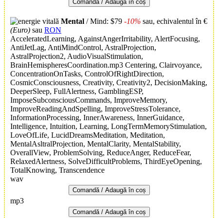
Comandă / Adaugă în coș
Mental
/ Mind: $79
-10%
sau, echivalentul în €
(Euro)
sau
RON
AcceleratedLearning, AgainstAngerIrritability, AlertFocusing,
AntiJetLag, AntiMindControl, AstralProjection,
AstralProjection2, AudioVisualStimulation,
BrainHemispheresCoordination.mp3 Centering, Clairvoyance,
ConcentrationOnTasks, ControlOfRightDirection,
CosmicConsciousness, Creativity, Creativity2, DecisionMaking,
DeeperSleep, FullAlertness, GamblingESP,
ImposeSubconsciousCommands, ImproveMemory,
ImproveReadingAndSpelling, ImproveStressTolerance,
InformationProcessing, InnerAwareness, InnerGuidance,
Intelligence, Intuition, Learning, LongTermMemoryStimulation,
LoveOfLife, LucidDreamsMeditation, Meditation,
MentalAsltralProjection, MentalClarity, MentalStability,
OverallView, ProblemSolving, ReduceAnger, ReduceFear,
RelaxedAlertness, SolveDifficultProblems, ThirdEyeOpening,
TotalKnowing, Transcendence
wav
Comandă / Adaugă în coș
mp3
Comandă / Adaugă în coș