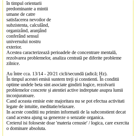
în timpul orientarii
predominante a mintii
umane de catre
satisfacerea nevoilor de
subzistenta, calculând,
organizând, aranjând
conferând sensul
universului nostru
exterior.
Acestea caracterizează perioadele de concentrare mentală,
rezolvarea problemelor, analiza centrată pe diferite probleme
zilnice.
Au între cca. 13/14 - 20/21 cicli/secundă (adică; Hz).
În timpul acestei emisii suntem treji și constienti. În conditii
optime undele beta sint asociate gindirii logice, rezolvarii
problemelor concrete și atentiei active indreptate asupra lumii
inconjuratoare.
Cand aceasta emisie este majoritara nu se pot efectua activitati
legate de intuitie, meditatie/relaxare.
In aceste conditii nu primim informatii de la subconstient decat
cand acestea ajung sa genereze o senzatie organica.
Creierul isi foloseste doar 'materia cenusie' / logica, care exercita
o dominare absoluta.