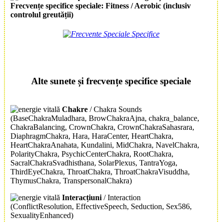
Frecvențe specifice speciale:
Fitness
/
Aerobic
(inclusiv
controlul greutății
)
Alte sunete și frecvențe specifice speciale
Chakre
/ Chakra Sounds
(BaseChakraMuladhara, BrowChakraAjna, chakra_balance,
ChakraBalancing, CrownChakra, CrownChakraSahasrara,
DiaphragmChakra, Hara, HaraCenter, HeartChakra,
HeartChakraAnahata, Kundalini, MidChakra, NavelChakra,
PolarityChakra, PsychicCenterChakra, RootChakra,
SacralChakraSvadhisthana, SolarPlexus, TantraYoga,
ThirdEyeChakra, ThroatChakra, ThroatChakraVisuddha,
ThymusChakra, TranspersonalChakra)
Interacțiuni
/ Interaction
(ConflictResolution, EffectiveSpeech, Seduction, Sex586,
SexualityEnhanced)