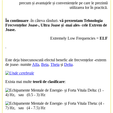
precum și avantajele și conveniențele pe care le prezintă
utilizarea lor în practică.
În continuare
-în câteva rânduri-
vă prezentam
Tehnologia
Frecvențelor
Joase-, Ultra Joase și -mai ales- cele
Extrem de
Joase
.
Extremely Low Frequencies =
ELF
.
Este deja binecunoscută efectul benefic ale frecvențelor -extrem
de joase- numite
Alfa
,
Beta
,
Theta
și
Delta
.
Exista mai multe
teorii de clasificare
:
Delta: (1 -
4) Hz, sau (0.5 - 3) Hz
Theta: (4 -
7) Hz, sau (4 - 7.5) Hz