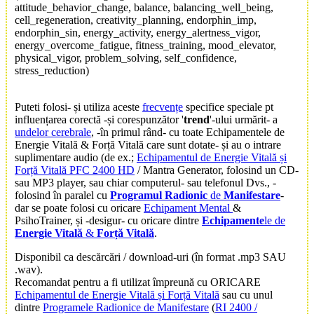
attitude_behavior_change, balance, balancing_well_being,
cell_regeneration, creativity_planning, endorphin_imp,
endorphin_sin, energy_activity, energy_alertness_vigor,
energy_overcome_fatigue, fitness_training, mood_elevator,
physical_vigor, problem_solving, self_confidence,
stress_reduction)
Puteti folosi- și utiliza aceste
frecvențe
specifice speciale pt
influențarea corectă -și corespunzător '
trend
'-ului urmărit- a
undelor cerebrale
, -în primul rând- cu toate Echipamentele de
Energie Vitală & Forță Vitală care sunt dotate- și au o intrare
suplimentare audio (de ex.;
Echipamentul de Energie Vitală și
Forță Vitală
PFC 2400 HD
/ Mantra Generator, folosind un CD-
sau MP3 player, sau chiar computerul- sau telefonul Dvs., -
folosind în paralel cu
Programul Radionic
de
Manifestare
-
dar se poate folosi cu oricare
Echipament Mental
&
PsihoTrainer, și -desigur- cu oricare dintre
Echipamente
le de
Energie Vitală
&
Forță Vitală
.
Disponibil ca descărcări / download-uri (în format .mp3 SAU
.wav).
Recomandat pentru a fi utilizat împreună cu ORICARE
Echipamentul de Energie Vitală și Forță Vitală
sau cu unul
dintre
Programele Radionice de Manifestare
(
RI 2400 /