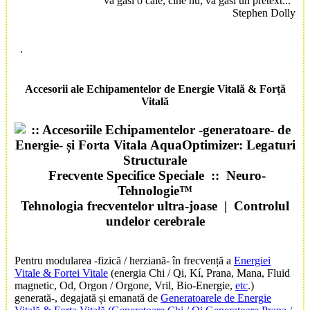
va găsi o cale, cine nu, va găsi un pretext..."
Stephen Dolly
.
Accesorii
ale
Echipamente
lor de
Energie Vitală
&
Forță
Vitală
Frecvente
Specifice
Speciale
::
Neuro-
Tehnologie
™
Tehnologia frecventelor ultra-joase | Controlul
undelor cerebrale
Pentru modularea -fizică / herziană- în frecvență a
Energiei
Vitale & Fortei Vitale
(energia Chi / Qi, Kí, Prana, Mana, Fluid
magnetic, Od, Orgon / Orgone, Vril, Bio-Energie,
etc
.)
generată-, degajată și emanată de
Generatoarele de Energie