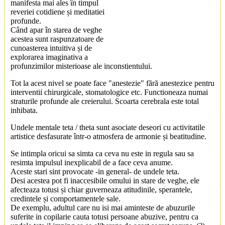
manifesta mai ales în timpul
reveriei cotidiene și meditatiei
profunde.
Când apar în starea de veghe
acestea sunt raspunzatoare de
cunoasterea intuitiva și de
explorarea imaginativa a
profunzimilor misterioase ale inconstientului.
Tot la acest nivel se poate face "anestezie" fără anestezice pentru
interventii chirurgicale, stomatologice etc. Functioneaza numai
straturile profunde ale creierului. Scoarta cerebrala este total
inhibata.
Undele mentale teta / theta sunt asociate deseori cu activitatile
artistice desfasurate într-o atmosfera de armonie și beatitudine.
Se intimpla oricui sa simta ca ceva nu este in regula sau sa
resimta impulsul inexplicabil de a face ceva anume.
Aceste stari sint provocate -in general- de undele teta.
Desi acestea pot fi inaccesibile omului in stare de veghe, ele
afecteaza totusi și chiar guverneaza atitudinile, sperantele,
credintele și comportamentele sale.
De exemplu, adultul care nu isi mai aminteste de abuzurile
suferite in copilarie cauta totusi persoane abuzive, pentru ca