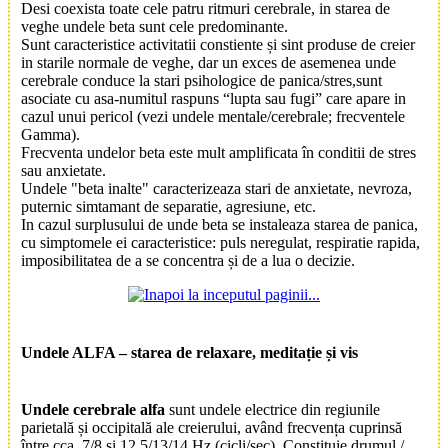
Desi coexista toate cele patru ritmuri cerebrale, in starea de
veghe undele beta sunt cele predominante.
Sunt caracteristice activitatii constiente și sint produse de creier
in starile normale de veghe, dar un exces de asemenea unde
cerebrale conduce la stari psihologice de panica/stres,sunt
asociate cu asa-numitul raspuns “lupta sau fugi” care apare in
cazul unui pericol (vezi undele mentale/cerebrale; frecventele
Gamma).
Frecventa undelor beta este mult amplificata în conditii de stres
sau anxietate.
Undele "beta inalte" caracterizeaza stari de anxietate, nevroza,
puternic simtamant de separatie, agresiune, etc.
In cazul surplusului de unde beta se instaleaza starea de panica,
cu simptomele ei caracteristice: puls neregulat, respiratie rapida,
imposibilitatea de a se concentra și de a lua o decizie.
Undele ALFA – starea de relaxare, meditație și vis
Undele cerebrale alfa
sunt undele electrice din regiunile
parietală și occipitală ale creierului, având frecvența cuprinsă
între cca. 7/8 și 12,5/13/14 Hz (cicli/sec). Constituie drumul /