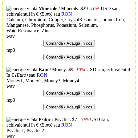
Minerale
/ Minerals: $29
-10%
USD
sau,
echivalentul în €
(Euro)
sau
RON
Calcium, Chromium, Copper, CrystalResonator, Iodine, Iron,
Manganese, Phosphorus, Potassium, Selenium,
WaterResonance, Zinc
wav
Comandă / Adaugă în coș
mp3
Comandă / Adaugă în coș
Bani
/ Money: $9
-10%
USD
sau, echivalentul
în €
(Euro)
sau
RON
Money1, Money2, Money3, Money4
wav
Comandă / Adaugă în coș
mp3
Comandă / Adaugă în coș
Psihic
/ Psychic: $7
-10%
USD
sau,
echivalentul în €
(Euro)
sau
RON
Psychic1, Psychic2
wav