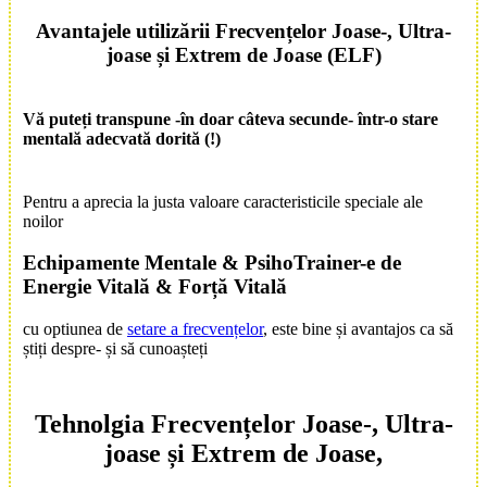
Avantajele utilizării
Frecvențe
lor Joase
-,
Ultra-
joase
și
Extrem de Joase
(ELF)
Vă puteți transpune -în doar câteva secunde- într-o
stare
mentală
adecvată dorită (!)
Pentru a aprecia la justa valoare caracteristicile speciale ale
noilor
Echipamente Mentale
&
PsihoTrainer
-e de
Energie Vitală
&
Forță Vitală
cu optiunea de
setare a frecvențelor
, este bine și avantajos ca să
știți despre- și să cunoașteți
Tehnolgia Frecvențelor
Joase-, Ultra-
joase și
Extrem
de
Joase
,