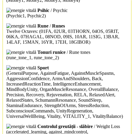
(Money1, Money2, Money3, Money4)
Psihic
/ Psychic
(Psychic1, Psychic2)
Rune
/
Runes
Twelve Octaves:
(01FA, 02UR, 03THORN, 04OS, 05RIT,
06KA, 07HAGAL, 08NOD, 09IS, 10AR, 11SIG, 13BAR,
14LAF, 15MAN, 16YR, 17EH, 18GIBOR)
Tonuri runice
/ Rune tones
(rune_tone_1, rune_tone_2)
Sport
(GeneralPurpose, AgainstFatigue, AgainstMuscleSpasms,
AggressionConfidence, ArmsAndShoulders, Back,
IncreasedReactionTime, IntelligenceEnhancement,
MindBodyUnity, OrganMuscleResonance, OverallBalance,
Precision, Recovery, Rejuvenation, RELA, RelaxedAlert,
RelaxedStates, SchumannResonance, SoundSleep,
StaminaEndurance, StrengthOfArms, StressReduction,
SubconsciousCommands, UnityRegeneration,
UniversalWellBeing, Vitality, VITALITY_1, VitalityBalance)
Controlul greutății - slăbire
/ Weight Loss
(accelerated_learning, against_mindcontrol,