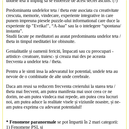
undele teta il imping sa se elibereze de acest secret ascuns. (?)
Predominanta undelelor teta / theta este asociata cu creativitate
crescuta, memorie, vindecare, experiente integrative in care
punem impreuna piesele puzzle-ului informational care duce la
experiente tip "Evrika!", “A-haa” sau la o intelegere “spontana/
instanta”.
Studii facute pe meditatori au aratat predominanta undelor teta /
theta in timpul meditatiei lor obisnuite.
Genialitatile și oamenii fericiti, împacati sau cu preocupari -
artistice- creatoare, traiesc- și creaza mai des pe aceasta
frecventa a undelor teta / theta.
Pentru a le simti insa la adevaratul lor potential, undele teta au
nevoie de o combinatie de alte unde cerebrale.
Daca am reusi sa reducem frecventa creierului la starea teta /
theta mai frecvent, am putea manifesta mai usor ceea ce ne
dorim, ne-am putea vindeca mai repede, am putea crea lucruri
noi, am putea aduce la realitate visele și viziunile noastre, și ne-
am putea exprima cu adevarat potentialul!
*
Fenomene paranormale
se pot împartii în 2 mari categorii:
1) Fenomene PSI, si