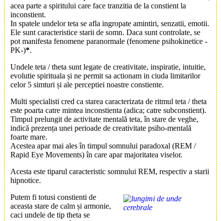
acea parte a spiritului care face tranzitia de la constient la
inconstient.
In spatele undelor teta se afla ingropate amintiri, senzatii, emotii.
Ele sunt caracteristice starii de somn. Daca sunt controlate, se
pot manifesta fenomene paranormale (fenomene psihokinetice -
PK-)
*
.
Undele teta / theta sunt legate de creativitate, inspiratie, intuitie,
evolutie spirituala și ne permit sa actionam in ciuda limitarilor
celor 5 simturi și ale perceptiei noastre constiente.
Multi specialisti cred ca starea caracterizata de ritmul teta / theta
este poarta catre mintea inconstienta (adica; catre subconstient).
Timpul prelungit de activitate mentală teta, în stare de veghe,
indică prezența unei perioade de creativitate psiho-mentală
foarte mare.
Acestea apar mai ales în timpul somnului paradoxal (REM /
Rapid Eye Movements) în care apar majoritatea viselor.
Acesta este tiparul caracteristic somnului REM, respectiv a starii
hipnotice.
Putem fi totusi constienti de
aceasta stare de calm și armonie,
caci undele de tip theta se