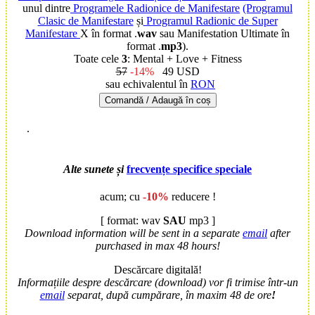
unul dintre
Programele Radionice de Manifestare
(Programul
Clasic de Manifestare
și
Programul Radionic de Super
Manifestare
X în format .
wav
sau Manifestation Ultimate în
format .
mp3
).
Toate cele
3
: Mental + Love + Fitness
57
-14%
49 USD
sau echivalentul în
RON
Comandă / Adaugă în coș
.
Alte sunete și
frecvențe specifice speciale
acum; cu
-10%
reducere !
[ format: wav
SAU
mp3 ]
Download information will be sent in a separate
email
after
purchased in max 48 hours!
Descărcare digitală!
Informațiile despre descărcare (download) vor fi trimise într-un
email
separat, după cumpărare, în maxim 48 de ore
!