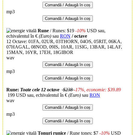
Comandă / Adaugă în coș
mp3
Comandă / Adaugă în coș
Rune
/ Runes: $19
-10%
USD
sau,
echivalentul în €
(Euro)
sau
RON
/ octave
12 Octave:
01FA, 02UR, 03THORN, 04OS, 05RIT, 06KA,
07HAGAL, 08NOD, 09IS, 10AR, 11SIG, 13BAR, 14LAF,
15MAN, 16YR, 17EH, 18GIBOR
wav
Comandă / Adaugă în coș
mp3
Comandă / Adaugă în coș
Rune:
Toate cele 12 octave
$238
-17%, economie: $39.89
199 USD
sau, echivalentul în €
(Euro)
sau
RON
wav
Comandă / Adaugă în coș
mp3
Comandă / Adaugă în coș
Tonuri runice
/ Rune tones: $7
-10%
USD