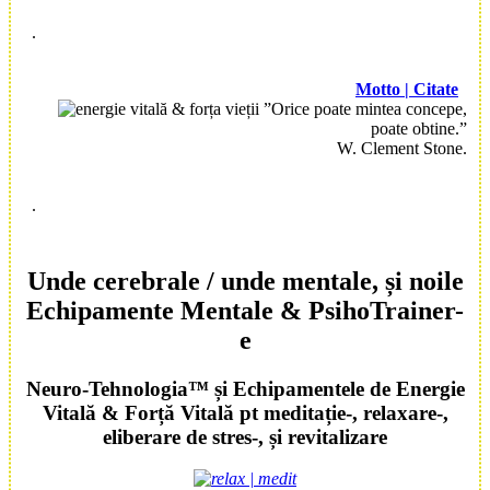
.
Motto | Citate
”Orice poate mintea concepe,
poate obtine.”
W. Clement Stone.
.
Unde cerebrale
/ unde mentale
, și noile
Echipamente Mentale
&
PsihoTrainer
-
e
Neuro-Tehnologia
™ și
Echipamentele
de
Energie
Vitală
&
Forță Vitală
pt meditație-, relaxare-,
eliberare de stres-, și revitalizare