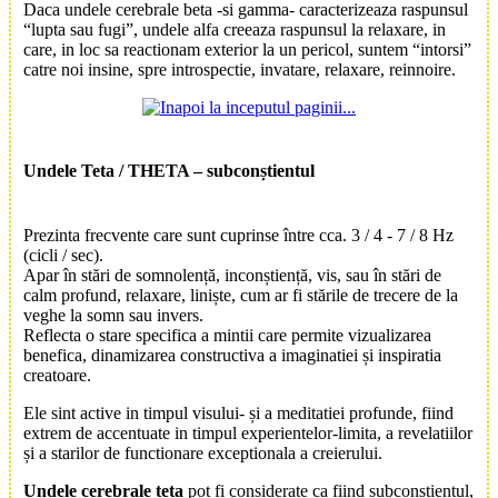
Daca undele cerebrale beta -si gamma- caracterizeaza raspunsul
“lupta sau fugi”, undele alfa creeaza raspunsul la relaxare, in
care, in loc sa reactionam exterior la un pericol, suntem “intorsi”
catre noi insine, spre introspectie, invatare, relaxare, reinnoire.
Undele Teta / THETA
– subconștientul
Prezinta frecvente care sunt cuprinse între cca. 3 / 4 - 7 / 8 Hz
(cicli / sec).
Apar în stări de somnolență, inconștiență, vis, sau în stări de
calm profund, relaxare, liniște, cum ar fi stările de trecere de la
veghe la somn sau invers.
Reflecta o stare specifica a mintii care permite vizualizarea
benefica, dinamizarea constructiva a imaginatiei și inspiratia
creatoare.
Ele sint active in timpul visului- și a meditatiei profunde, fiind
extrem de accentuate in timpul experientelor-limita, a revelatiilor
și a starilor de functionare exceptionala a creierului.
Undele cerebrale teta
pot fi considerate ca fiind subconstientul,