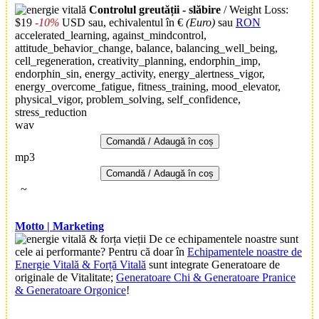
Controlul greutății - slăbire
/ Weight Loss:
$19
-10%
USD
sau, echivalentul în €
(Euro)
sau
RON
accelerated_learning, against_mindcontrol,
attitude_behavior_change, balance, balancing_well_being,
cell_regeneration, creativity_planning, endorphin_imp,
endorphin_sin, energy_activity, energy_alertness_vigor,
energy_overcome_fatigue, fitness_training, mood_elevator,
physical_vigor, problem_solving, self_confidence,
stress_reduction
wav
Comandă / Adaugă în coș
mp3
Comandă / Adaugă în coș
~
Motto | Marketing
De ce echipamentele noastre sunt
cele ai performante? Pentru că doar în
Echipamentele noastre de
Energie Vitală & Forță Vitală
sunt integrate Generatoare de
originale de Vitalitate;
Generatoare Chi & Generatoare Pranice
& Generatoare Orgonice
!