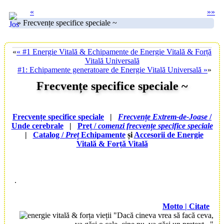
«
»
»
» Frecvențe specifice speciale ~
«
« #1 Energie Vitală & Echipamente de Energie Vitală & Forță
Vitală Universală
#1: Echipamente generatoare de Energie Vitală Universală »
»
Frecvențe specifice speciale ~
Frecvențe specifice speciale
|
Frecvențe Extrem-de-Joase
/
Unde cerebrale
|
Preț /
comenzi frecvențe specifice speciale
|
Catalog /
Preț
Echipamente
și
Accesorii de Energie
Vitală & Forță Vitală
.
Motto | Citate
"Dacă cineva vrea să facă ceva,