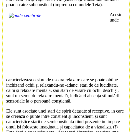
poarta catre subconstient (impreuna cu undele Teta).
Aceste
unde
caracterizeaza o stare de usoara relaxare care se poate obtine
inchizand ochii și relaxandu-ne -adanc, stari de de luciditate,
calm și relaxare mentală, sau stări de visare cu ochii deschiși,
sunt un semn de relaxare mentală, indicând absența stimulării
senzoriale la o persoană conștientă.
Ele
sunt asociate unei stari de spirit detasate și receptive, in care
se creeaza o punte intre constient și inconstient, și sunt
caracteristice starii de semiconstienta fiind prezente in timp ce
omul isi foloseste imaginatia și capacitatea de a vizualiza. (!)