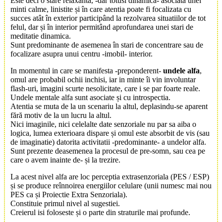
Este deci o stare relaxanta, -dar totusi dinamica- asociata unei
minti calme, linistite și în care atentia poate fi focalizata cu
succes atât în exterior participând la rezolvarea situatiilor de tot
felul, dar și în interior permitând aprofundarea unei stari de
meditatie dinamica.
Sunt predominante de asemenea în stari de concentrare sau de
focalizare asupra unui centru -imobil- interior.
In momentul in care se manifesta -preponderent-
undele alfa
,
omul are probabil ochii inchisi, iar in minte îi vin involuntar
flash-uri, imagini scurte nesolicitate, care i se par foarte reale.
Undele mentale alfa sunt asociate și cu introspectia.
Atentia se muta de la un scenariu la altul, deplasindu-se aparent
fără motiv de la un lucru la altul.
Nici imaginile, nici celelalte date senzoriale nu par sa aiba o
logica, lumea exterioara dispare și omul este absorbit de vis (sau
de imaginatie) datorita activitatii -predominante- a undelor alfa.
Sunt prezente deasemenea la procesul de pre-somn, sau cea pe
care o avem inainte de- și la trezire.
La acest nivel alfa are loc perceptia extrasenzoriala (PES / ESP)
și se produce reînnoirea energiilor celulare (unii numesc mai nou
PES ca și Proiectie Extra Senzoriala).
Constituie primul nivel al sugestiei.
Creierul isi foloseste și o parte din straturile mai profunde.