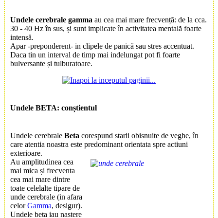
Undele cerebrale gamma
au cea mai mare frecvență: de la cca.
30 - 40 Hz în sus, și sunt implicate în activitatea mentală foarte
intensă.
Apar -preponderent- in clipele de panică sau stres accentuat.
Daca tin un interval de timp mai indelungat pot fi foarte
bulversante și tulburatoare.
Undele BETA
: conștientul
Undele cerebrale
Beta
corespund starii obisnuite de veghe, în
care atentia noastra este predominant orientata spre actiuni
exterioare.
Au amplitudinea cea
mai mica și frecventa
cea mai mare dintre
toate celelalte tipare de
unde cerebrale (in afara
celor
Gamma
, desigur).
Undele beta iau nastere