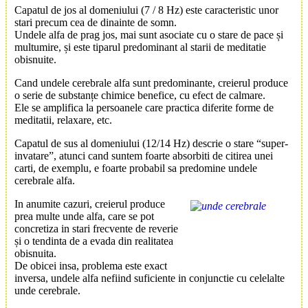
Capatul de jos al domeniului (7 / 8 Hz) este caracteristic unor
stari precum cea de dinainte de somn.
Undele alfa de prag jos, mai sunt asociate cu o stare de pace și
multumire, și este tiparul predominant al starii de meditatie
obisnuite.
Cand undele cerebrale alfa sunt predominante, creierul produce
o serie de substanțe chimice benefice, cu efect de calmare.
Ele se amplifica la persoanele care practica diferite forme de
meditatii, relaxare, etc.
Capatul de sus al domeniului (12/14 Hz) descrie o stare “super-
invatare”, atunci cand suntem foarte absorbiti de citirea unei
carti, de exemplu, e foarte probabil sa predomine undele
cerebrale alfa.
In anumite cazuri, creierul produce
prea multe unde alfa, care se pot
concretiza in stari frecvente de reverie
și o tendinta de a evada din realitatea
obisnuita.
De obicei insa, problema este exact
inversa, undele alfa nefiind suficiente in conjunctie cu celelalte
unde cerebrale.