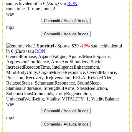
sau, echivalentul în €
(Euro)
sau
RON
rune_tone_1, rune_tone_2
wav
Comandă / Adaugă în coș
mp3
Comandă / Adaugă în coș
Sporturi
/ Sports: $39
-10%
sau, echivalentul
în €
(Euro)
sau
RON
GeneralPurpose, AgainstFatigue, AgainstMuscleSpasms,
AggressionConfidence, ArmsAndShoulders, Back,
IncreasedReactionTime, IntelligenceEnhancement,
MindBodyUnity, OrganMuscleResonance, OverallBalance,
Precision, Recovery, Rejuvenation, RELA, RelaxedAlert,
RelaxedStates, SchumannResonance, SoundSleep,
StaminaEndurance, StrengthOfArms, StressReduction,
SubconsciousCommands, UnityRegeneration,
UniversalWellBeing, Vitality, VITALITY_1, VitalityBalance
wav
Comandă / Adaugă în coș
mp3
Comandă / Adaugă în coș