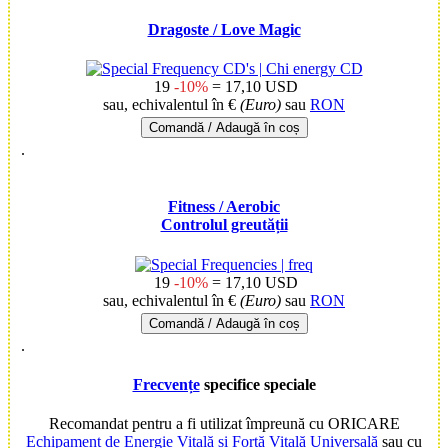
Dragoste
/ Love Magic
19
-10%
= 17,10 USD
sau, echivalentul în €
(Euro)
sau
RON
Comandă / Adaugă în coș
.
Fitness
/ Aerobic
Controlul greutății
19
-10%
= 17,10 USD
sau, echivalentul în €
(Euro)
sau
RON
Comandă / Adaugă în coș
.
Frecvențe
specifice speciale
Recomandat pentru a fi utilizat împreună cu ORICARE
Echipament de Energie Vitală și Forță Vitală Universală
sau cu