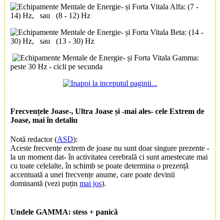
Alfa: (7 -
14) Hz, sau (8 - 12) Hz
Beta: (14 -
30) Hz, sau (13 - 30) Hz
Gamma:
peste 30 Hz - cicli pe secunda
Frecvențele
Joase-, Ultra Joase și -mai ales- cele
Extrem de
Joase
, mai în detaliu
Notă redactor (
ASD
):
Aceste frecvențe extrem de joase nu sunt doar singure prezente -
la un moment dat- în activitatea cerebrală ci sunt amestecate mai
cu toate celelalte, în schimb se poate determina o prezență
accentuată a unei frecvențe anume, care poate devinii
dominantă (vezi puțin
mai jos
).
Undele GAMMA
: stess + panică