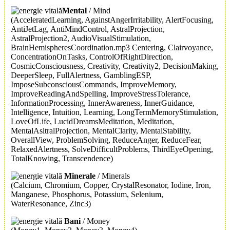
Mental
/ Mind
(AcceleratedLearning, AgainstAngerIrritability, AlertFocusing,
AntiJetLag, AntiMindControl, AstralProjection,
AstralProjection2, AudioVisualStimulation,
BrainHemispheresCoordination.mp3 Centering, Clairvoyance,
ConcentrationOnTasks, ControlOfRightDirection,
CosmicConsciousness, Creativity, Creativity2, DecisionMaking,
DeeperSleep, FullAlertness, GamblingESP,
ImposeSubconsciousCommands, ImproveMemory,
ImproveReadingAndSpelling, ImproveStressTolerance,
InformationProcessing, InnerAwareness, InnerGuidance,
Intelligence, Intuition, Learning, LongTermMemoryStimulation,
LoveOfLife, LucidDreamsMeditation, Meditation,
MentalAsltralProjection, MentalClarity, MentalStability,
OverallView, ProblemSolving, ReduceAnger, ReduceFear,
RelaxedAlertness, SolveDifficultProblems, ThirdEyeOpening,
TotalKnowing, Transcendence)
Minerale
/ Minerals
(Calcium, Chromium, Copper, CrystalResonator, Iodine, Iron,
Manganese, Phosphorus, Potassium, Selenium,
WaterResonance, Zinc3)
Bani
/ Money