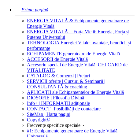
Prima pagină
ENERGIA VITALĂ & Echipamente generatoare de
Energie Vitală
ENERGIA VITALĂ = Forța Vieții: Energia, Forța și
Puterea Universului
TEHNOLOGIA Energiei Vitale; avantaje, beneficii și
performanțe
ECHIPAMENTE generatoare de Energie Vitală
ACCESORII de Energie Vitală
Accesoriu special de Energie Vitală: CHI CARD de
VITALITATE
CATALOG & Comenzi | Prețuri
SERVICII oferite | Cursuri & Seminarii |
CONSULTANȚĂ & coaching
APLICAȚII ale Echipamentelor de Energie Vitală
DIOSOFIE | Filosofia Divină
Info+ | INFORMAȚII adiționale
CONTACT | Posibilități de contactare
SiteMap | Harta pagini
Copyright©
Frecvențe specifice speciale ~
#1: Echipamente generatoare de Energie Vitală
Universală