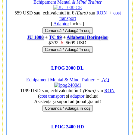
Echipament Mental
& Mind Trainer
559 USD
sau, echivalentul în €
(Euro)
sau
RON
+
cost
transport
[
Adaptor
inclus ]
Comandă / Adaugă în coș
JU 1000
+
TC 99
+
Alfabetul Dorințelor
$707
-
8
$699 USD
Comandă / Adaugă în coș
LPOG 2000 DL
Echipament Mental & Mind Trainer
+
AO
1199 USD
sau, echivalentul în €
(Euro)
sau
RON
(
cost transport
și
adaptor
inclus)
Asistență și suport adițional gratuit!
Comandă / Adaugă în coș
LPOG 2400 HD