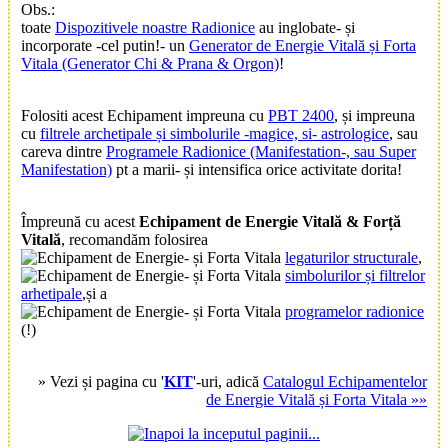
Obs.:
toate
Dispozitivele noastre Radionice
au inglobate- și
incorporate -cel putin!- un
Generator de Energie Vitală și Forta
Vitala (Generator Chi & Prana & Orgon)
!
Folositi acest Echipament impreuna cu
PBT 2400
, și impreuna
cu
filtrele archetipale și simbolurile -magice, si- astrologice
, sau
careva dintre
Programele Radionice (Manifestation-, sau Super
Manifestation)
pt a marii- și intensifica orice activitate dorita!
Împreună cu acest
Echipament de Energie Vitală & Forță
Vitală
, recomandăm folosirea
legaturilor structurale
,
simbolurilor și filtrelor
arhetipale
,și a
programelor radionice
(!)
» Vezi și pagina cu '
KIT
'-uri, adică
Catalogul Echipamentelor
de Energie Vitală și Forta Vitala »»