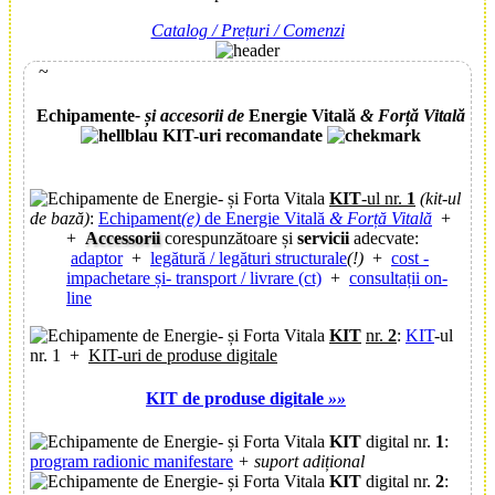
Catalog / Prețuri / Comenzi
~
E
chipamente
- și accesorii de
E
nergie
V
itală
&
F
orță
V
itală
KIT-uri recomandate
KIT
-ul nr.
1
(kit-ul
de bază)
:
Echipament
(e)
de Energie Vitală
& Forță Vitală
+
+
Accessorii
corespunzătoare și
servicii
adecvate:
adaptor
+
legătură / legături structurale
(!)
+
cost -
impachetare și- transport / livrare (ct)
+
consultații on-
line
KIT
nr.
2
:
KIT
-ul
nr. 1 +
KIT-uri de produse digitale
KIT de produse digitale
»»
KIT
digital nr.
1
:
program radionic manifestare
+ suport adițional
KIT
digital nr.
2
: