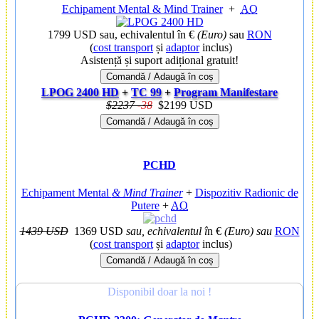
Echipament Mental & Mind Trainer
+
AO
1799 USD
sau, echivalentul în €
(Euro)
sau
RON
(
cost transport
și
adaptor
inclus)
Asistență și suport adițional gratuit!
Comandă / Adaugă în coș
LPOG 2400 HD
+
TC 99
+
Program Manifestare
$2237
-
38
$2199 USD
Comandă / Adaugă în coș
PCHD
Echipament Mental
& Mind Trainer
+
Dispozitiv Radionic de
Putere
+
AO
1439 USD
1369 USD
sau, echivalentul î
n €
(Euro)
sau
RON
(
cost transport
și
adaptor
inclus)
Comandă / Adaugă în coș
Disponibil doar la noi !