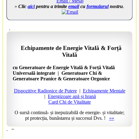
Email / Mesaj
»
Clic
aici
pentru a trimite
email
cu
formularul
nostru
.
.
Echipamente
de
Energie Vitală
&
Forță
Vitală
cu
Generatoare
de
Energie Vitală
&
Forță Vitală
Universală integrate | Generatoare Chi &
Generatoare Pranice & Generatoare Orgonice
Dispozitive Radionice de Putere
|
Echipamente Mentale
|
Energizoare apă și hrană
Card Chi de Vitalitate
O sursă continuă- și inepuizabilă de energie- și vitalitate;
pt protecția, bunăstarea și succesul Dvs. !
»»
.
~