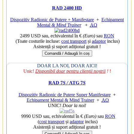
RAD 2400 HD
Dispozitiv Radionic de Putere + Manifestare
+
Echipament
Mental
& Mind Trainer
+
AO
2499 USD
sau, echivalentul în €
(Euro)
sau
RON
(Toate costurile incluse:
cost transport
și
adaptor
inclus)
Asistență și suport adițional gratuit !
Comandă / Adaugă în coș
DOAR LA NOI, DOAR AICI!
Unic!
Disponibil doar pentru clienții noștrii
!
!
RAD 7
S /
ATG 7
S
Dispozitiv Radionic de Putere Super Manifestare
+
Echipament Mental & Mind Trainer
+
AO
UNIC!
Doar la noi!
9990 USD
sau, echivalentul în €
(Euro)
sau
RON
(
cost transport
și
adaptor
inclus)
Asistență și suport adițional gratuit !
Comandă / Adaugă în coș