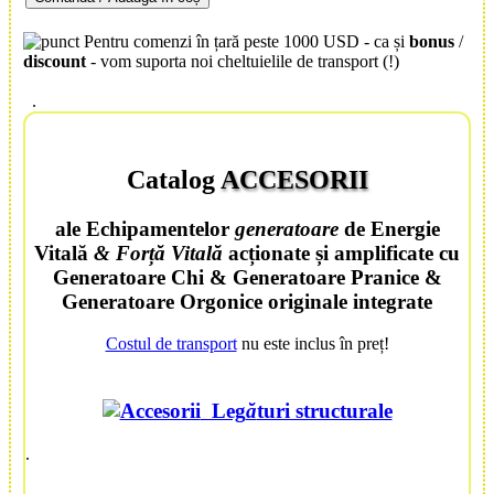
Pentru comenzi în țară peste 1000 USD - ca și
bonus
/
discount
- vom suporta noi cheltuielile de transport (!)
.
Catalog
ACCESORII
ale
Echipamentelor
generatoare
de
Energie
Vitală
&
Forță Vitală
acționate și amplificate cu
Generatoare Chi
&
Generatoare Pranice
&
Generatoare Orgonice
originale integrate
Costul de transport
nu este inclus în preț!
Leg
ă
turi structurale
.