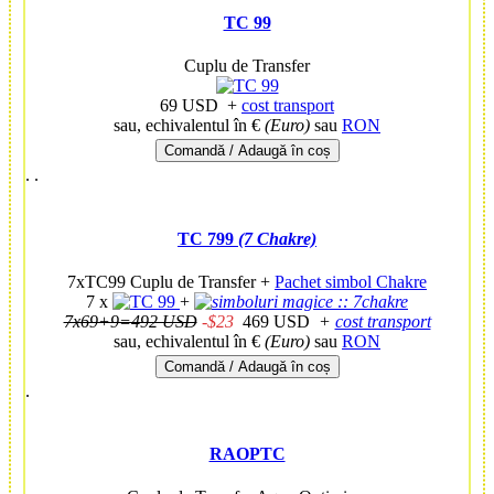
TC 99
Cuplu de Transfer
69 USD
+
cost transport
sau, echivalentul în €
(Euro)
sau
RON
Comandă / Adaugă în coș
.
.
TC 799
(7 Chakre)
7xTC99 Cuplu de Transfer +
Pachet simbol Chakre
7 x
+
7x69+9=492 USD
-$23
469 USD
+
cost transport
sau, echivalentul în €
(Euro)
sau
RON
Comandă / Adaugă în coș
.
RAOPTC