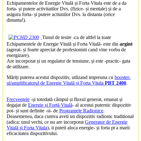
Echipamentelor de Energie Vitală și Forta Vitala este de a da
forta- și putere activitatilor Dvs. (fizice- și mentale) și de a
asigura forta- și putere actiunilor Dvs. la distanta (orice
distanta!).
Tunul de iesire -ca de altfel la toate
Echipamentele de Energie Vitală și Forta Vitală
- este din
argint
(agreat- și foarte apreciat de profesionisti cand vine vorba de
energizare).
Are incorporat și un regulator de tensiune, și este -practic- gata
de utilizare.
Măriți puterea acestui dispozitiv, utlizand impreuna cu
booster-
ul/amplificatorul de Energie Vitală și Forta Vitala
PBT 2400
.
Frecvențele
-și totodată câmpul și fluxul generat, emanat și
degajat de
Energie și Forță Vitală
- al acestui puternic dispozitiv
pot- și sunt definite -si- de
Programele Radionice
.
Deasemenea, daca cumva aveti un dispozitiv radionic traditional
(adica; unul vechi, ce nu are incorporat
Generator de Energie
Vitală și Forta Vitala
), ii puteti aloca energie- și forta pt a marii
eficacitatea dispozitivului.