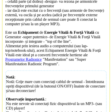
- celaltă parte (al doilea) -desigur- va rezona pe armonicele
frecvențelor primului generator
- iar dacă este excitat cu o frecvență (sau armonie de frecvențe)
externă, va oscila și pe acelea (adică pe frecvențele externe
recepționate prin cablul de semnal care poate fi conectat la
computer și/sau la un player MP3).
Este un
Echipament
de
Energie Vitală & Forţă Vitală
cu
Generator -super puternice- de Energie Vitală & Forţă Vitală
incorporate- și integrate - "top of the line".
Alimentat prin iesirea audio a computerului (sau lap-
top/notebook-ului), acest Echipament Energie Vitală & Forţă
Vitală este ideal pt a converti frecventele hertiene ale
Programelor Radionice
"Manifestation" sau "Super
Manifestation Radionic Program".
Notă
:
Notă: Grije mare cum conectați cablul de semnal - întotdeauna
opriți dispozitivul (de la butonul ON/OFF) înainte de conectare
și/sau deconectare!
Observație importantă
.:
Nu este nevoie să conectați fizic dispozitivul la un MP3- (sau
CD) player!