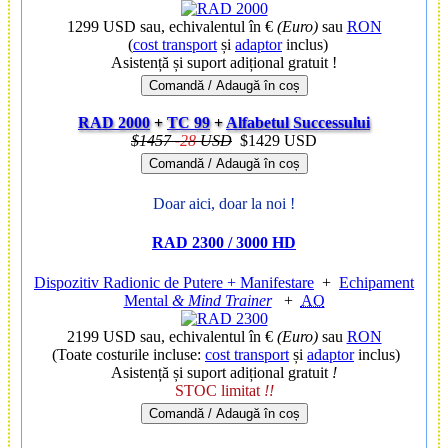
1299 USD
sau, echivalentul în €
(Euro)
sau
RON
(
cost transport
și
adaptor
inclus)
Asistență și suport adițional gratuit !
Comandă / Adaugă în coș
RAD 2000
+
TC 99
+
Alfabetul Successului
$1457
-
28
USD
$1429 USD
Comandă / Adaugă în coș
Doar aici, doar la noi !
RAD 2300 / 3000 HD
Dispozitiv Radionic de Putere + Manifestare
+
Echipament
Mental
& Mind Trainer
+
AO
2199 USD
sau, echivalentul în €
(Euro)
sau
RON
(Toate costurile incluse:
cost transport
și
adaptor
inclus)
Asistență și suport adițional gratuit
!
STOC limitat
!!
Comandă / Adaugă în coș