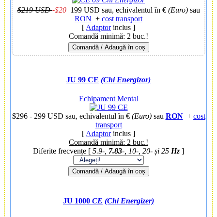
$219 USD
-
$20
199 USD
sau, echivalentul în €
(Euro)
sau
RON
+
cost transport
[
Adaptor
inclus ]
Comandă minimă: 2 buc.!
Comandă / Adaugă în coș
JU 99 CE
(Chi Energizor)
Echipament Mental
$296 - 299 USD
sau, echivalentul în €
(Euro)
sau
RON
+
cost
transport
[
Adaptor
inclus ]
Comandă minimă: 2 buc.!
Diferite frecvențe [
5.9-,
7.83
-, 10-, 20- și 25
Hz
]
Comandă / Adaugă în coș
JU 1000
CE
(Chi Energizer)