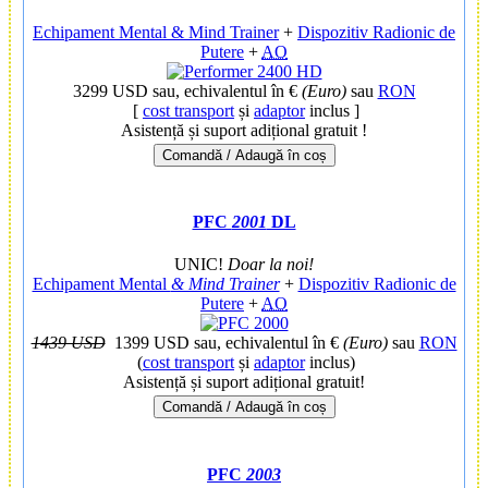
Echipament Mental & Mind Trainer
+
Dispozitiv Radionic de
Putere
+
AO
3299 USD
sau, echivalentul în €
(Euro)
sau
RON
[
cost transport
și
adaptor
inclus ]
Asistență și suport adițional gratuit !
Comandă / Adaugă în coș
PFC
2001
DL
UNIC!
Doar la noi!
Echipament Mental
& Mind Trainer
+
Dispozitiv Radionic de
Putere
+
AO
1439 USD
1399 USD
sau, echivalentul în €
(Euro)
sau
RON
(
cost transport
și
adaptor
inclus)
Asistență și suport adițional gratuit!
Comandă / Adaugă în coș
PFC
2003