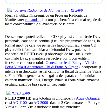
Ideal a fi utilizat împreună cu un
Program Radionic de
Manifestare
:
comandați
-il acum pt a beneficia cât mai repede de
toate convenabilitățile și avantejele ce le oferă !
Deasemenea, puteti realiza un CD / play-list cu
mantre
le Dvs.
personale, care pot sa contina și telurile programate de atins, in
format mp3, pe care, de pe iesirea laptop-ului sau a unui CD
player / dictafon, sau chiar a telefonului Dvs., puteti sa-l
conectati cu
PCHD
(vezi și observația de mai sus!), astfel
cuvintele Dvs., și mantrele respective vor fi convertite in
frecvente care vor modula
Generatoarele de Energie Vitală și
Forta Vitala (Generatoare Chi & Prana & Orgon)
incorporate și
integrate in dispozitiv, astfel campul- și fluxul de Energie Vitală
și Forta Vitala generata- și degajata de aparat, va fi modulata
chiar cu
mantre
le Dvs, Energie Vitală și Forta Vitala emanata
osciland exact pe baza acestor frecvente.
PCHD 2300 HD
este totodata și un dispozitiv
Aqua Optimizer
-
ca și
AO 1100
sau
AO 2000
- dar, cu 2 Generatoare de Energie
Vitală și Forta Vitala inglobate mult mai puternice.