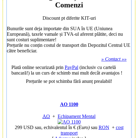
Comenzi
Discount pt diferite KIT-uri
Bunurile sunt deja importate din SUA în UE (Uniunea
Europeană), taxele vamale și TVA-ul aferent plătite, deci nu
sunt costuri suplimentare!
Prețurile nu conțin costul de transport din Depozitul Central UE
către beneficiar.
» Contact »»
Plată online securizată prin
PayPal
(inclusiv cu cartelă
bancară!) la un curs de schimb mai mult decât avantajos !
Prețurile se pot schimba fără anunț prealabil!
AO 1100
AO
+
Echipament Mental
299 USD
sau, echivalentul în €
(Euro)
sau
RON
+
cost
transport