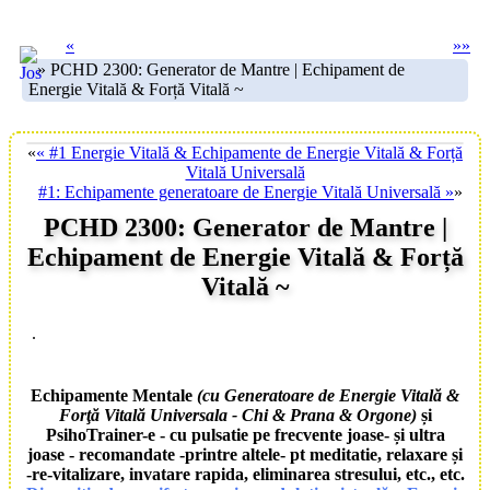
«
»
»
» PCHD 2300: Generator de Mantre | Echipament de
Energie Vitală & Forță Vitală ~
«
« #1 Energie Vitală & Echipamente de Energie Vitală & Forță
Vitală Universală
#1: Echipamente generatoare de Energie Vitală Universală »
»
PCHD 2300: Generator de Mantre |
Echipament de Energie Vitală & Forță
Vitală ~
.
Echipamente Mentale
(cu Generatoare de Energie Vitală &
Forţă Vitală Universala - Chi & Prana & Orgone)
și
PsihoTrainer-e - cu pulsatie pe frecvente joase- și ultra
joase -
recomandate -printre altele- pt meditatie, relaxare și
-re-vitalizare, invatare rapida, eliminarea stresului, etc., etc.