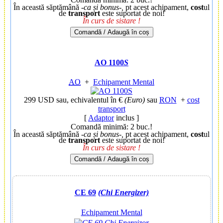
În această săptămână
-ca și bonus-,
pt acest achipament,
cost
ul
de
transport
este suportat de noi!
În curs de sistare !
Comandă / Adaugă în coș
AO 1100
S
AO
+
Echipament Mental
299 USD
sau, echivalentul în €
(Euro)
sau
RON
+
cost
transport
[
Adaptor
inclus ]
Comandă minimă: 2 buc.!
În această săptămână
-ca și bonus-,
pt acest achipament,
cost
ul
de
transport
este suportat de noi!
În curs de sistare !
Comandă / Adaugă în coș
CE 69
(Chi Energizer)
Echipament Mental