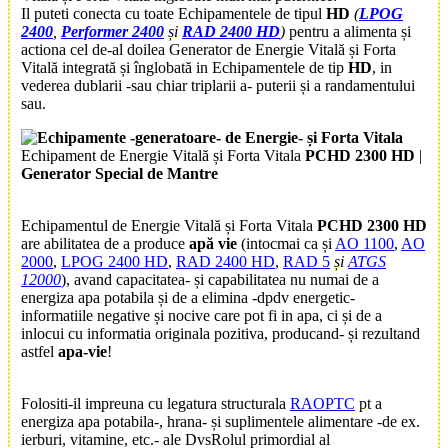
Il puteti conecta cu toate Echipamentele de tipul
HD
(
LPOG
2400
,
Performer 2400
și
RAD 2400 HD
)
pentru a alimenta și
actiona cel de-al doilea Generator de Energie Vitală și Forta
Vitală integrată și înglobată in Echipamentele de tip
HD
, in
vederea dublarii -sau chiar triplarii a- puterii și a randamentului
sau.
Echipament de Energie Vitală și Forta Vitala
PCHD 2300 HD
|
Generator Special de Mantre
Echipamentul de Energie Vitală și Forta Vitala
PCHD
2300 HD
are abilitatea de a produce
apă vie
(intocmai ca și
AO 1100
,
AO
2000
,
LPOG 2400 HD
,
RAD 2400 HD
,
RAD 5
și
ATGS
12000
), avand capacitatea- și capabilitatea nu numai de a
energiza apa potabila și de a elimina -dpdv energetic-
informatiile negative și nocive care pot fi in apa, ci și de a
inlocui cu informatia originala pozitiva, producand- și rezultand
astfel
apa-vie
!
Folositi-il impreuna cu legatura structurala
RAOPTC
pt a
energiza apa potabila-, hrana- și suplimentele alimentare -de ex.
ierburi, vitamine, etc.- ale DvsRolul primordial al