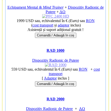
Echipament Mental
& Mind Trainer
+
Dispozitiv Radionic de
Putere
+
AO
1999 USD
sau, echivalentul în €
(Euro)
sau
RON
(
cost transport
și
adaptor
inclus)
Asistență și suport adițional gratuit !
Comandă / Adaugă în coș
RAD 1000
Dispozitiv Radionic de Putere
559 USD
sau, echivalentul în €
(Euro)
sau
RON
+
cost
transport
[
Adaptor
inclus ]
Comandă / Adaugă în coș
RAD 2000
Dispozitiv Radionic de Putere
+
AO