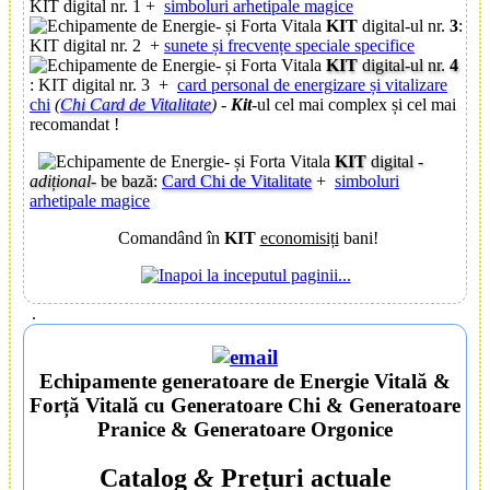
KIT digital nr. 1 +
simboluri arhetipale magice
KIT
digital-ul nr.
3
:
KIT digital nr. 2 +
sunete și frecvențe speciale specifice
KIT
digital-ul nr.
4
: KIT digital nr. 3 +
card personal de energizare și vitalizare
chi
(
Chi Card de Vitalitate
)
-
Kit
-ul cel mai complex și cel mai
recomandat !
KIT
digital
-
adițional-
be bază:
Card Chi de Vitalitate
+
simboluri
arhetipale magice
Comandând în
KIT
economisiți
bani!
.
Echipamente
generatoare de
Energie Vitală
&
Forță Vitală
cu Generatoare Chi & Generatoare
Pranice & Generatoare Orgonice
Catalog
&
Prețuri actuale