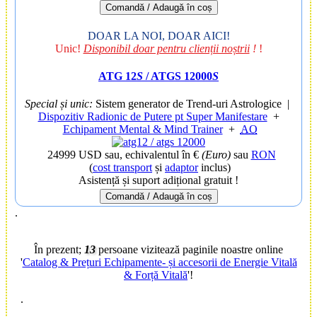
Comandă / Adaugă în coș
DOAR LA NOI, DOAR AICI!
Unic!
Disponibil doar pentru clienții noștrii
!
!
ATG 12
S
/ ATGS 12000
S
Special și unic:
Sistem generator de Trend-uri Astrologice
|
Dispozitiv Radionic de Putere pt Super Manifestare
+
Echipament Mental & Mind Trainer
+
AO
24999 USD
sau, echivalentul în €
(Euro)
sau
RON
(
cost transport
și
adaptor
inclus)
Asistență și suport adițional gratuit !
Comandă / Adaugă în coș
.
În prezent;
13
persoane vizitează paginile noastre online
'
Catalog & Prețuri Echipamente- și accesorii de Energie Vitală
& Forță Vitală
'!
.