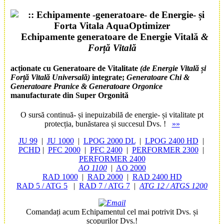
Echipamente
generatoare de
Energie Vitală
&
Forță Vitală
acționate cu Generatoare de Vitalitate
(de Energie Vitală și
Forță Vitală Universală)
integrate;
Generatoare Chi &
Generatoare Pranice & Generatoare Orgonice
manufacturate din Super Orgonită
O sursă continuă- și inepuizabilă de energie- și vitalitate pt
protecția, bunăstarea și succesul Dvs. !
»»
JU 99
|
JU 1000
|
LPOG 2000 DL
|
LPOG 2400 HD
|
PCHD
|
PFC 2000
|
PFC 2400
|
PERFORMER 2300
|
PERFORMER 2400
AO 1100
|
AO 2000
RAD 1000
|
RAD 2000
|
RAD 2400 HD
RAD 5 / ATG 5
|
RAD 7 / ATG 7
|
ATG 12 / ATGS 1200
Comandați acum Echipamentul cel mai potrivit Dvs. și
scopurilor Dvs.!