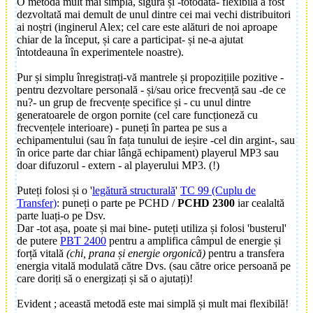
O metodă mult mai simplă, sigură și -totodată- flexibilă a fost
dezvoltată mai demult de unul dintre cei mai vechi distribuitori
ai noștri (inginerul Alex; cel care este alături de noi aproape
chiar de la început, și care a participat- și ne-a ajutat
întotdeauna în experimentele noastre).
Pur și simplu înregistrați-vă mantrele și propozițiile pozitive -
pentru
dezvoltare personală - și/sau orice frecvență sau -de ce
nu?- un grup de frecvențe specifice și - cu unul dintre
generatoarele de orgon pornite (cel care funcționeză cu
frecvențele interioare) - puneți în partea pe sus a
echipamentului (sau în fața tunului de ieșire -cel din argint-, sau
în orice parte dar chiar lângă echipament) playerul MP3 sau
doar difuzorul - extern - al playerului MP3. (!)
Puteți folosi și o '
legătură structurală
'
TC 99 (Cuplu de
Transfer)
: puneți o parte pe
PCHD /
PCHD 2300
iar cealaltă
parte luați-o pe Dsv.
Dar -tot așa, poate și mai bine- puteți utiliza și folosi 'busterul'
de putere
PBT 2400
pentru a amplifica câmpul de energie și
forță vitală
(chi, prana și energie orgonică)
pentru a transfera
energia vitală modulată către Dvs. (sau către orice persoană pe
care doriți să o energizați și să o ajutați)!
Evident ; această metodă este mai simplă și mult mai flexibilă!