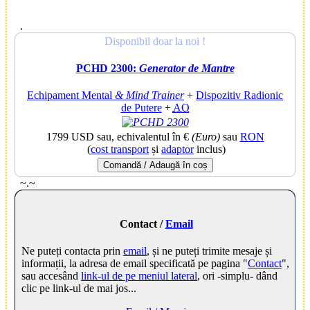
.
Disponibil doar la noi !
PCHD 2300:
Generator de Mantre
Echipament Mental
& Mind Trainer
+
Dispozitiv Radionic
de Putere
+
AO
1799 USD
sau, echivalentul în €
(Euro)
sau
RON
(
cost transport
și
adaptor
inclus)
Comandă / Adaugă în coș
~.~
Contact /
Email
Ne puteți contacta prin
email
, și ne puteți trimite mesaje și
informații, la adresa de email specificată pe pagina "
Contact
",
sau accesând
link-ul de pe meniul lateral
, ori -simplu- dând
clic pe link-ul de mai jos...