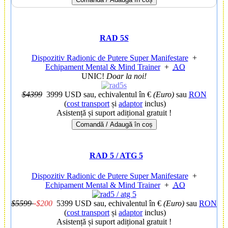
RAD 5
S
Dispozitiv Radionic de Putere Super Manifestare
+
Echipament Mental & Mind Trainer
+
AO
UNIC!
Doar la noi!
$4399
3999 USD
sau, echivalentul în €
(Euro)
sau
RON
(
cost transport
și
adaptor
inclus)
Asistență și suport adițional gratuit !
Comandă / Adaugă în coș
RAD 5 / ATG 5
Dispozitiv Radionic de Putere Super Manifestare
+
Echipament Mental & Mind Trainer
+
AO
$5599
-
$200
5399 USD
sau, echivalentul în €
(Euro)
sau
RON
(
cost transport
și
adaptor
inclus)
Asistență și suport adițional gratuit !