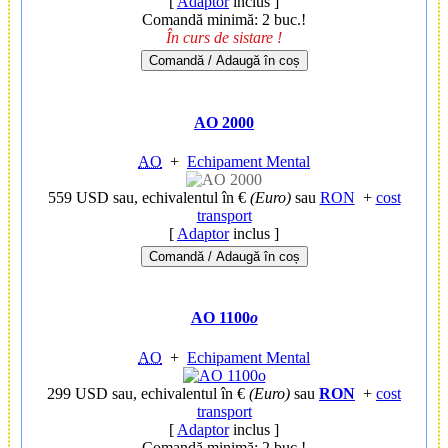
[
Adaptor
inclus ]
Comandă minimă: 2 buc.!
În curs de sistare !
Comandă / Adaugă în coș
AO 2000
AO
+
Echipament Mental
559 USD
sau, echivalentul în €
(Euro)
sau
RON
+
cost
transport
[
Adaptor
inclus ]
Comandă / Adaugă în coș
AO 1100
o
AO
+
Echipament Mental
299 USD
sau, echivalentul în €
(Euro)
sau
RON
+
cost
transport
[
Adaptor
inclus ]
Comandă minimă: 2 buc.!