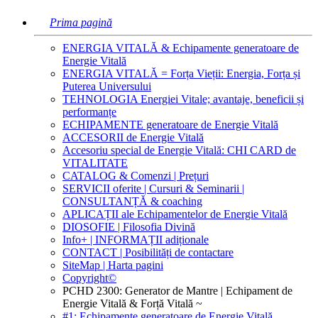
Prima pagină
ENERGIA VITALĂ & Echipamente generatoare de
Energie Vitală
ENERGIA VITALĂ = Forța Vieții: Energia, Forța și
Puterea Universului
TEHNOLOGIA Energiei Vitale; avantaje, beneficii și
performanțe
ECHIPAMENTE generatoare de Energie Vitală
ACCESORII de Energie Vitală
Accesoriu special de Energie Vitală: CHI CARD de
VITALITATE
CATALOG & Comenzi | Prețuri
SERVICII oferite | Cursuri & Seminarii |
CONSULTANȚĂ & coaching
APLICAȚII ale Echipamentelor de Energie Vitală
DIOSOFIE | Filosofia Divină
Info+ | INFORMAȚII adiționale
CONTACT | Posibilități de contactare
SiteMap | Harta pagini
Copyright©
PCHD 2300: Generator de Mantre | Echipament de
Energie Vitală & Forță Vitală ~
#1: Echipamente generatoare de Energie Vitală