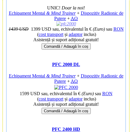
UNIC!
Doar la noi!
Echipament Mental
& Mind Trainer
+
Dispozitiv Radionic de
Putere
+
AO
1439 USD
1399 USD
sau, echivalentul în €
(Euro)
sau
RON
(
cost transport
și
adaptor
inclus)
Asistență și suport adițional gratuit!
Comandă / Adaugă în coș
PFC 2000 DL
Echipament Mental
& Mind Trainer
+
Dispozitiv Radionic de
Putere
+
AO
1599 USD
sau, echivalentul în €
(Euro)
sau
RON
(
cost transport
și
adaptor
inclus)
Asistență și suport adițional gratuit!
Comandă / Adaugă în coș
PFC 2400 HD