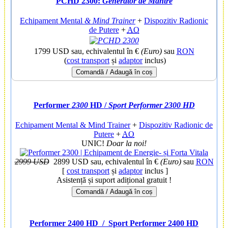
PCHD 2300:
Generator de Mantre
Echipament Mental
& Mind Trainer
+
Dispozitiv Radionic
de Putere
+
AO
1799 USD
sau, echivalentul în €
(Euro)
sau
RON
(
cost transport
și
adaptor
inclus)
Comandă / Adaugă în coș
Performer
2300
HD
/
Sport Performer 2300 HD
Echipament Mental & Mind Trainer
+
Dispozitiv Radionic de
Putere
+
AO
UNIC!
Doar la noi!
2999 USD
2899 USD
sau, echivalentul în €
(Euro)
sau
RON
[
cost transport
și
adaptor
inclus ]
Asistență și suport adițional gratuit !
Comandă / Adaugă în coș
Performer 2400 HD
/ Sport Performer 2400 HD