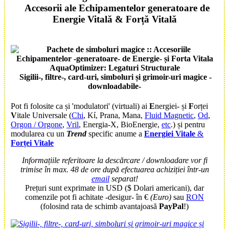
Accesorii
ale
E
chipamentelor generatoare de
E
nergie
V
itală &
F
orță
V
itală
Sigilii
-,
filtre
-,
card
-uri,
simboluri
și
grimoir
-uri
magice
-
download
abile-
Pot fi folosite ca și 'modulatori' (virtuali) ai
E
nergiei- și
F
orței
V
itale Universale
(
Chi
, Kí, Prana, Mana,
Fluid Magnetic
,
Od
,
Orgon / Orgone
,
Vril
, Energia-X, BioEnergie,
etc
.)
și pentru
modularea cu un
Trend
specific anume a
Energiei Vitale
&
Forței Vitale
Informațiile referitoare la descărcare / downloadare vor fi
trimise în max. 48 de ore după efectuarea achiziției într-un
email
separat!
Prețuri sunt exprimate in USD ($ Dolari americani), dar
comenzile pot fi achitate -desigur- în €
(Euro)
sau
RON
(folosind rata de schimb avantajoasă
PayPal
!)