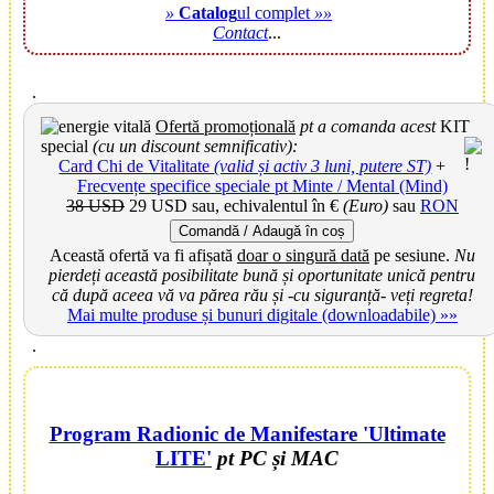
»
Catalog
ul complet
»»
Contact
...
.
Ofertă promoțională
pt a comanda acest
KIT
special
(cu un discount semnificativ):
Card Chi de Vitalitate
(valid și activ 3 luni, putere ST)
+
Frecvențe specifice speciale pt Minte / Mental (Mind)
38 USD
29 USD
sau, echivalentul în €
(Euro)
sau
RON
Comandă / Adaugă în coș
Această ofertă va fi afișată
doar o singură dată
pe sesiune.
Nu
pierdeți această posibilitate bună și oportunitate unică pentru
că după aceea vă va părea rău și -cu siguranță- veți regreta!
Mai multe produse și bunuri digitale (downloadabile) »»
.
Program Radionic de Manifestare 'Ultimate
LITE'
pt PC și MAC