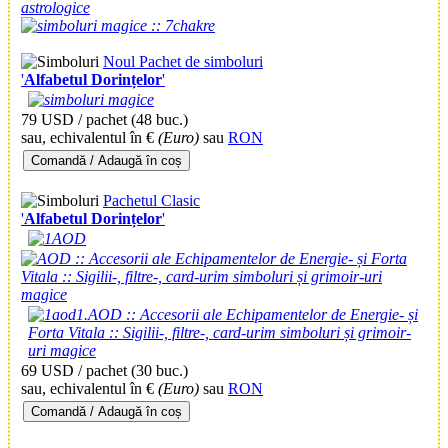
Noul
Pachet de simboluri
'
Alfabetul Dorințelor
'
79 USD / pachet
(48 buc.)
sau, echivalentul în €
(Euro)
sau
RON
Comandă / Adaugă în coș
Pachetul Clasic
'
Alfabetul Dorințelor
'
69 USD / pachet
(30 buc.)
sau, echivalentul în €
(Euro)
sau
RON
Comandă / Adaugă în coș