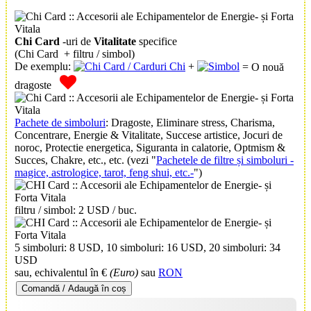
Chi Card
-uri de
Vitalitate
specifice
(Chi Card + filtru / simbol)
De exemplu:
+
= O nouă
dragoste
Pachete de simboluri
: Dragoste, Eliminare stress, Charisma,
Concentrare, Energie & Vitalitate, Succese artistice, Jocuri de
noroc, Protectie energetica, Siguranta in calatorie, Optmism &
Succes, Chakre, etc., etc. (vezi "
Pachetele de filtre și simboluri -
magice, astrologice, tarot, feng shui, etc.-
")
filtru / simbol: 2 USD / buc.
5 simboluri: 8 USD, 10 simboluri: 16 USD, 20 simboluri: 34
USD
sau, echivalentul în €
(Euro)
sau
RON
Comandă / Adaugă în coș