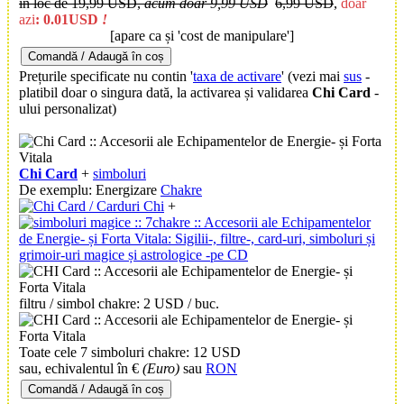
în loc de 19,99 USD,
acum doar 9,99 USD
6,99 USD
,
doar
azi
: 0.01USD
!
[apare ca și 'cost de manipulare']
Comandă / Adaugă în coș
Prețurile specificate nu contin '
taxa de activare
'
(vezi mai
sus
-
platibil doar o singura dată, la activarea și validarea
Chi Card
-
ului personalizat)
Chi Card
+
simboluri
De exemplu: Energizare
Chakre
+
filtru / simbol chakre: 2 USD / buc.
Toate cele 7 simboluri chakre: 12 USD
sau, echivalentul în €
(Euro)
sau
RON
Comandă / Adaugă în coș