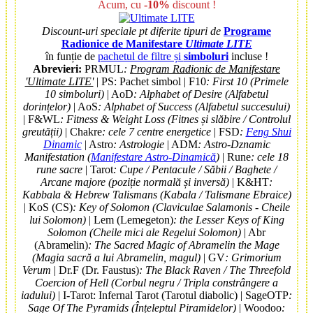
Acum, cu
-10%
discount !
Discount-uri speciale pt diferite tipuri de
Programe
Radionice de Manifestare
Ultimate LITE
în funție de
pachetul de filtre și
simboluri
incluse !
Abrevieri:
PRMUL
:
Program Radionic de Manifestare
'Ultimate LITE'
| PS: Pachet simbol | F10
: First 10 (Primele
10 simboluri)
| AoD
: Alphabet of Desire (Alfabetul
dorințelor)
| AoS
: Alphabet of Success (Alfabetul succesului)
| F&WL
: Fitness & Weight Loss (Fitnes și slăbire / Controlul
greutății)
| Chakre
: cele 7 centre energetice
| FSD
:
Feng Shui
Dinamic
| Astro
: Astrologie
| ADM
: Astro-Dznamic
Manifestation (
Manifestare Astro-Dinamică
)
| Rune
: cele 18
rune sacre
| Tarot
: Cupe / Pentacule / Săbii / Baghete /
Arcane majore (poziție normală și inversă)
| K&HT
:
Kabbala & Hebrew Talismans (Kabala / Talismane Ebraice)
| KoS (CS)
: Key of Solomon (Claviculae Salamonis - Cheile
lui Solomon)
| Lem (Lemegeton)
: the Lesser Keys of King
Solomon (Cheile mici ale Regelui Solomon)
| Abr
(Abramelin)
: The Sacred Magic of Abramelin the Mage
(Magia sacră a lui Abramelin, magul)
| GV
: Grimorium
Verum
| Dr.F (Dr. Faustus)
: The Black Raven / The Threefold
Coercion of Hell (Corbul negru / Tripla constrângere a
iadului)
| I-Tarot: Infernal Tarot (Tarotul diabolic) | SageOTP
:
Sage Of The Pyramids (Înțeleptul Piramidelor)
| Woodoo
: