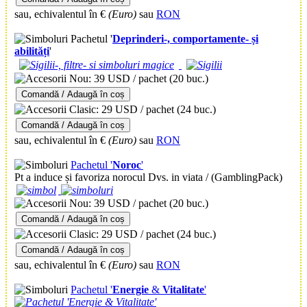
sau, echivalentul în €
(Euro)
sau
RON
Pachetul '
Deprinderi-, comportamente- și
abilități
'
Nou: 39 USD / pachet
(20 buc.)
Comandă / Adaugă în coș
Clasic: 29 USD / pachet
(24 buc.)
Comandă / Adaugă în coș
sau, echivalentul în €
(Euro)
sau
RON
Pachetul '
Noroc
'
Pt a
induce și favoriza norocul Dvs. in viata / (GamblingPack)
Nou: 39 USD / pachet
(20 buc.)
Comandă / Adaugă în coș
Clasic: 29 USD / pachet
(24 buc.)
Comandă / Adaugă în coș
sau, echivalentul în €
(Euro)
sau
RON
Pachetul '
Energie
&
Vitalitate
'