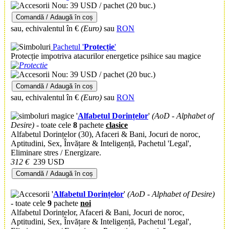
Nou: 39 USD / pachet
(20 buc.)
Comandă / Adaugă în coș
sau, echivalentul în €
(Euro)
sau
RON
Pachetul '
Protecție
'
Protecție impotriva atacurilor energetice psihice sau magice
Nou: 39 USD / pachet
(20 buc.)
Comandă / Adaugă în coș
sau, echivalentul în €
(Euro)
sau
RON
'
Alfabetul Dorințelor
'
(AoD - Alphabet of
Desire)
- toate cele
8
pachete
clasice
Alfabetul Dorințelor
(30)
, Afaceri & Bani, Jocuri de noroc,
Aptitudini, Sex, Învățare & Inteligență, Pachetul 'Legal',
Eliminare stres / Energizare.
312 €
239 USD
Comandă / Adaugă în coș
'
Alfabetul Dorințelor
'
(AoD - Alphabet of Desire)
- toate cele
9
pachete
noi
Alfabetul Dorințelor, Afaceri & Bani, Jocuri de noroc,
Aptitudini, Sex, Învățare & Inteligență, Pachetul 'Legal',