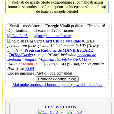
Profitați de aceste oferte extraordinare și comandați acum
bunurile și produsele ofertate pentru a începe ca să beneficiați
de toate avantajele oferite!
.
Sursă + modulator de
Energie Vitală
pt diferite 'Trend'-uri!
Oportunitate unică excelentă
(doar acum)
!
+
Card Chi de Vitalitate
#12HD
personalizat (activ și valid 12 luni, putere tip HD [Heavy
Duty])
+
Program Radionic de MANIFESTARE
(TipTop/Clasic)
rulat pe PC-uri (incluzând
pachetul de
simboluri -magice- 'Alfabetul Dorințelor
(AOD48)
'
)
:
$468
Discount: $99
$369
(!)
USD ($), sau, echivalentul în €
(Euro)
sau
RON
Clic pe imaginea
PayPal
- pt a comanda!
Comandă / Adaugă în coș
Mai multe produse și bunuri digitale (downloadabile) »»
.
CCV
3ST
+ 1
AOS
+