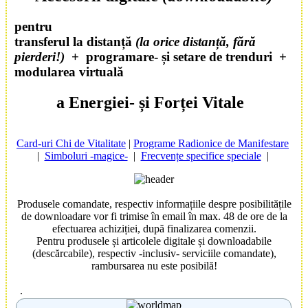
pentru
transferul la distanță
(la orice distanță, fără
pierderi!)
+
programare- și setare de trenduri
+
modularea virtuală
a
Energiei
- și Forței
Vitale
Card-uri Chi de Vitalitate
|
Programe Radionice de Manifestare
|
Simboluri -magice-
|
Frecvențe specifice speciale
|
Produsele comandate, respectiv informațiile despre posibilitățile
de downloadare vor fi trimise în email în max. 48 de ore de la
efectuarea achiziției, după finalizarea comenzii.
Pentru produsele și articolele digitale și downloadabile
(descărcabile), respectiv -inclusiv- serviciile comandate),
rambursarea nu este posibilă!
.