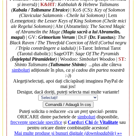
și inversă)
|
K&HT
: Kabbalah & Hebrew Talismans
(
Kabala / Talismane Ebraice
)
| KoS (CS)
: Key of Solomon
(Claviculae Salamonis - Cheile lui Solomon)
| Lem
(Lemegeton)
: the Lesser Keys of King Solomon (Cheile mici
ale Regelui Solomon)
| Abr (Abramelin)
: The Sacred Magic
of Abramelin the Mage (
Magia sacră a lui Abramelin,
magul
)
| GV
:
Grimorium Verum
| Dr.F (
Dr. Faustus
)
: The
Black Raven / The Threefold Coercion of Hell (Corbul negru
/ Tripla constrângere a iadului)
| I-Tarot: Infernal Tarot
(Tarotul diabolic) | SageOTP
: Sage Of The Pyramids
(
Înțeleptul Piramidelor
)
| Woodoo
: Simboluri Woodoo
|
ST
:
Shinto Talismans (
Talismane Shinto
)
...plus alte câteva
simboluri
adiționale în plus,
ca și cadou din partea noastră
:-)
)
Alegeți/selectați, apoi dați clic/apăsați imaginea PayPal de
mai jos!
Desigur, dacă doriți, puteți selecta mai multe variante!
Comandă / Adaugă în coș
Puteți solicita o reducere
-cu un preț special-
pentru
ORICARE dintre pachetele de
simboluri
disponibile,
frecvențe speciale specifice
și
Card
uri
Chi
de
Vitalitate
sau
pentru oricare dintre combinațiile acestora!
Mai multe produse și bunuri digitale
(downloadabile)
»
»