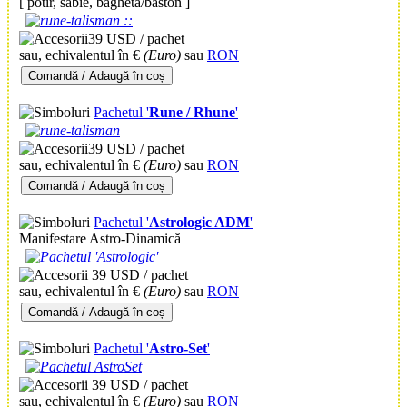
[ potir, sabie, baghetă/baston ]
39 USD / pachet
sau, echivalentul în €
(Euro)
sau
RON
Comandă / Adaugă în coș
Pachetul '
Rune / Rhune
'
39 USD / pachet
sau, echivalentul în €
(Euro)
sau
RON
Comandă / Adaugă în coș
Pachetul '
Astrologic ADM
'
Manifestare Astro-Dinamică
39 USD / pachet
sau, echivalentul în €
(Euro)
sau
RON
Comandă / Adaugă în coș
Pachetul '
Astro-Set
'
39 USD / pachet
sau, echivalentul în €
(Euro)
sau
RON