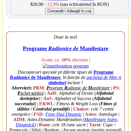
$20,90
- 12,9%
(sau echivalentul în RON)
Comandă / Adaugă în coș
.
Doar la noi
!
Programe
Radionice de
Manifestare
Acum, cu
-10%
discount !
Discount-uri speciale pt diferite tipuri de
Programe
Radionice de Manifestare
,
în funcție de
pachetul de filtre și
simboluri
incluse !
Abrevieri:
PRM
:
P
rogram
R
adionic de
M
anifestare
|
PS
:
P
achet
s
imbol
|
AoD
: Alphabet of Desire (
Alfabetul
dorințelor
)
|
AoS
: Alphabet of Success (
Alfabetul
succesului
)
|
F&WL
: Fitness & Weight Loss (
Fitnes și
slăbire / Controlul greutății
)
|
Chakre
: cele 7 centre
energetice
|
FSD
:
Feng Shui Dinamic
|
Astro
: Astrologie
|
ADM
: Astro-Dynamic Manifestation (
Manifestare Astro-
Dinamică
)
|
Rune
: cele 18 rune sacre
|
Tarot
: Cupe /
Pentacule / Săbii / Baghete / Arcane majore (poziție normală