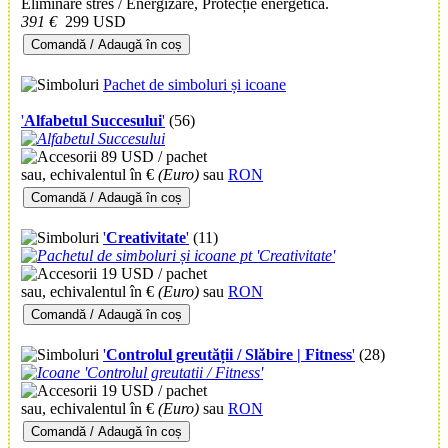
Eliminare stres / Energizare, Protecție energetică.
391 €
299 USD
Comandă / Adaugă în coș
Pachet de simboluri și icoane
'
Alfabetul Succesului
'
(56)
89 USD / pachet
sau, echivalentul în €
(Euro)
sau
RON
Comandă / Adaugă în coș
'
Creativitate
'
(11)
19 USD / pachet
sau, echivalentul în €
(Euro)
sau
RON
Comandă / Adaugă în coș
'
Controlul greutății
/ Slăbire
| Fitness
'
(28)
19 USD / pachet
sau, echivalentul în €
(Euro)
sau
RON
Comandă / Adaugă în coș