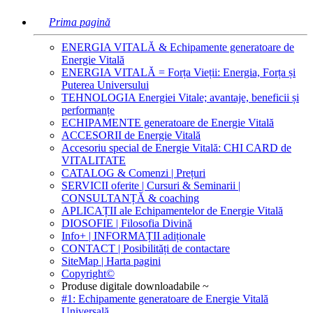
Prima pagină
ENERGIA VITALĂ & Echipamente generatoare de
Energie Vitală
ENERGIA VITALĂ = Forța Vieții: Energia, Forța și
Puterea Universului
TEHNOLOGIA Energiei Vitale; avantaje, beneficii și
performanțe
ECHIPAMENTE generatoare de Energie Vitală
ACCESORII de Energie Vitală
Accesoriu special de Energie Vitală: CHI CARD de
VITALITATE
CATALOG & Comenzi | Prețuri
SERVICII oferite | Cursuri & Seminarii |
CONSULTANȚĂ & coaching
APLICAȚII ale Echipamentelor de Energie Vitală
DIOSOFIE | Filosofia Divină
Info+ | INFORMAȚII adiționale
CONTACT | Posibilități de contactare
SiteMap | Harta pagini
Copyright©
Produse digitale downloadabile ~
#1: Echipamente generatoare de Energie Vitală
Universală