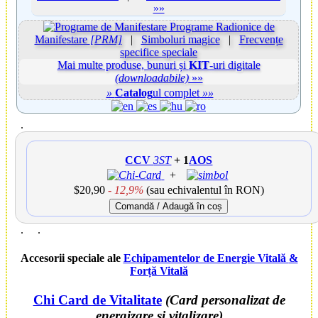
»»
Programe Radionice de
Manifestare
[PRM]
|
Simboluri magice
|
Frecvențe
specifice speciale
Mai multe produse, bunuri și
KIT
-uri digitale
(downloadabile)
»»
»
Catalog
ul complet
»»
.
CCV
3ST
+ 1
AOS
+
$20,90
- 12,9%
(sau echivalentul în RON)
Comandă / Adaugă în coș
.
.
Accesorii speciale ale
Echipamentelor de Energie Vitală
&
Forță Vitală
Chi Card de Vitalitate
(Card personalizat de
energizare și vitalizare)