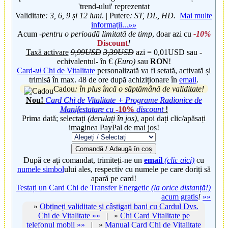
'trend-ului' reprezentat
Validitate
: 3, 6, 9 și 12
luni
. | Putere
: ST, DL, HD.
Mai multe
informații...
»»
Acum
-pentru o perioadă limitată de timp
, doar
azi cu
-10%
Discount
!
Taxă activare
9,99USD
3,39USD
azi =
0,01USD
sau -
echivalentul- în
€
(Euro)
sau
RON
!
Card
-ul
Chi de Vitalitate
personalizată va fi setată, activată și
trimisă în max. 48 de ore după achiziționare în
email
.
Cadou
: în plus încă o săptămână
de validitate
!
Nou!
Card Chi de Vitalitate + Programe Radionice de
Manifestatare cu
-10%
discount
!
Prima dată; selectați
(derulați în jos)
, apoi dați clic/apăsați
imaginea PayPal de mai jos!
Comandă / Adaugă în coș
După ce ați comandat, trimiteți-ne un
email
(clic aici)
cu
numele simbol
ului ales, respectiv cu numele pe care doriți să
apară pe card!
Testați un Card Chi de Transfer Energetic
(la orice distanță!)
acum gratis
!
»»
»
Obțineți validitate și
câștigați bani
cu Cardul Dvs.
Chi de Vitalitate »»
| »
Chi Card Vitalitate pe
telefonul mobil »»
| »
Manual Card Chi de Vitalitate