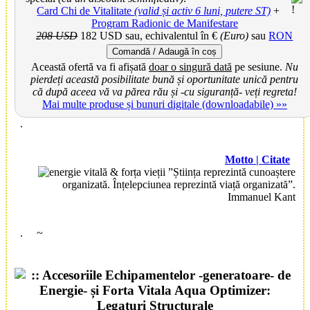
Card Chi de Vitalitate
(valid și activ 6 luni, putere ST)
+
Program Radionic de Manifestare
208 USD
182 USD
sau, echivalentul în €
(Euro)
sau
RON
Comandă / Adaugă în coș
Această ofertă va fi afișată
doar o singură dată
pe sesiune.
Nu
pierdeți această posibilitate bună și oportunitate unică pentru
că după aceea vă va părea rău și -cu siguranță- veți regreta!
Mai multe produse și bunuri digitale (downloadabile) »»
.
Motto | Citate
”Știința reprezintă cunoaștere
organizată. Înțelepciunea reprezintă viață organizată”.
Immanuel Kant
.
~