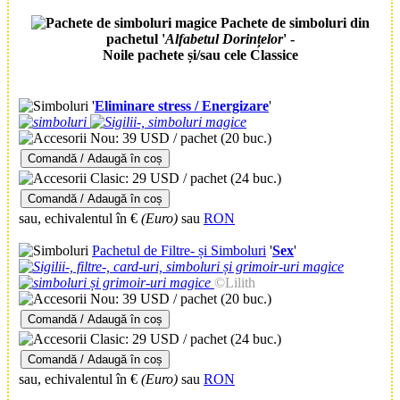
Pachete de simboluri din
pachetul '
Alfabetul Dorințelor
' -
Noile pachete
și/sau
cele Classice
'
Eliminare stress / Energizare
'
Nou: 39 USD / pachet
(20 buc.)
Comandă / Adaugă în coș
Clasic: 29 USD / pachet
(24 buc.)
Comandă / Adaugă în coș
sau, echivalentul în €
(Euro)
sau
RON
Pachetul de Filtre- și Simboluri
'
Sex
'
©Lilith
Nou: 39 USD / pachet
(20 buc.)
Comandă / Adaugă în coș
Clasic: 29 USD / pachet
(24 buc.)
Comandă / Adaugă în coș
sau, echivalentul în €
(Euro)
sau
RON