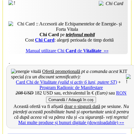
Chi Card
pe
telefonul mobil
Cost
Chi Card
: alegeți perioada de timp dorită
Manual utilizare Chi
Card
de
Vitalitate
»»
.
Ofertă promoțională
pt a comanda acest
KIT
special
(cu un discount semnificativ):
Card Chi de Vitalitate
(valid și activ 6 luni, putere ST)
+
Program Radionic de Manifestare
208 USD
182 USD
sau, echivalentul în €
(Euro)
sau
RON
Comandă / Adaugă în coș
Această ofertă va fi afișată
doar o singură dată
pe sesiune.
Nu
pierdeți această posibilitate bună și oportunitate unică pentru
că după aceea vă va părea rău și -cu siguranță- veți regreta!
Mai multe produse și bunuri digitale (downloadabile) »»