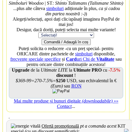
Simboluri Woodoo
| ST
: Shinto Talismans (Talismane Shinto)
...plus alte câteva
simboluri
adiționale în plus,
ca și cadou
din partea noastră :-)
)
Alegeți/selectați, apoi dați clic/apăsați imaginea PayPal de
mai jos!
Desigur, dacă doriți, puteți selecta mai multe variante!
Comandă / Adaugă în coș
Puteți solicita o reducere -cu un preț special- pentru
ORICARE dintre pachetele de
simboluri
disponibile,
frecvențe speciale specifice
și
Card
uri Chi de
Vitalitate
sau
pentru oricare dintre combinațiile acestora!
Upgrade
de la
Ultimate LITE
la
Ultimate PRO
cu
-7.5%
discount
!
$369-99=270-7.5%=
$250
USD, sau echivalentul în €
(Euro)
sau
RON
Mai multe produse și bunuri digitale
(downloadabile)
»»
Contact
...
.
Ofertă promoțională
pt a comanda acest
KIT
special
(cu un discount semnificativ):