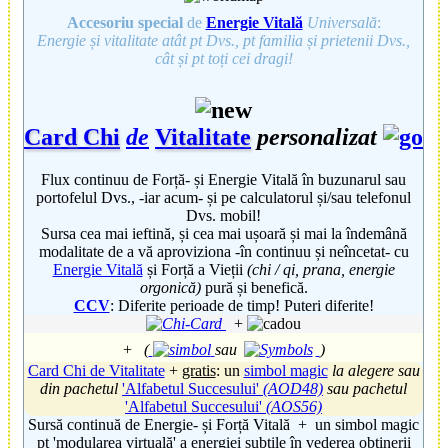
Accesoriu special
de
Energie Vitală
Universală
:
Energie și vitalitate atât pt Dvs., pt familia și prietenii Dvs.,
cât și pt toți cei dragi!
Card Chi
de
Vitalitate
personalizat
Flux continuu de Forță- și Energie Vitală în buzunarul sau
portofelul Dvs., -iar acum- și pe calculatorul și/sau telefonul
Dvs. mobil!
Sursa cea mai ieftină, și cea mai ușoară și mai la îndemână
modalitate de a vă aproviziona -în continuu și neîncetat- cu
Energie Vitală
și Forță a Vieții
(chi / qi, prana, energie
orgonică)
pură și benefică.
CCV
: Diferite perioade de timp! Puteri diferite!
+
+
(
sau
)
Card Chi de Vitalitate
+
gratis
: un
simbol magic
la alegere sau
din pachetul
'Alfabetul Succesului'
(AOD48)
sau pachetul
'Alfabetul Succesului'
(AOS56)
Sursă continuă de Energie- și Forță Vitală + un simbol magic
pt 'modularea virtuală' a energiei subtile în vederea obținerii