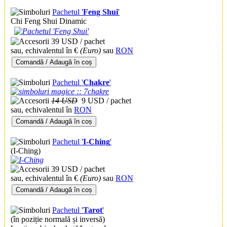
Pachetul '
Feng Shui
'
Chi Feng Shui Dinamic
39 USD / pachet
sau, echivalentul în €
(Euro)
sau
RON
Comandă / Adaugă în coș
Pachetul '
Chakre
'
14 USD
9 USD / pachet
sau, echivalentul în
RON
Comandă / Adaugă în coș
Pachetul '
I-Ching
'
(I-Ching)
39 USD / pachet
sau, echivalentul în €
(Euro)
sau
RON
Comandă / Adaugă în coș
Pachetul '
Tarot
'
(în poziție normală și inversă)