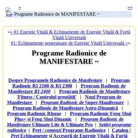
«
»
»
» Programe Radionice de MANIFESTARE ~
«
« #1 Energie Vitală & Echipamente de Energie Vitală & Forță
Vitală Universală
#1: Echipamente generatoare de Energie Vitală Universală »
»
Programe Radionice de
MANIFESTARE ~
Despre Programele Radionice de
Manifestare
|
Program
Radionic RI 2100 & RI 2300
|
Program Radionic de
Manifestare
RI 2400
|
Program Radionic de
Manifestare
'Fitness / Controlul greutății'
|
Noul Program de
Manifestare
|
Program Radionic de
Super-Manifestare
|
Program Radionic de Manifestare Astro-Dinamică
|
Program Radionic Rhune
|
Program Radionic Feng Shui
Plus+ și Feng Shui Dinamic
|
Program Radionic de
Manifestare
Ultimate
Lite &
Ultimate Pro
|
Setări programe
radionice
|
Preț /
comenzi
Programe Radionice
|
Catalog /
Preț
Echipamente
și
Accesorii de Energie Vitală & Forță