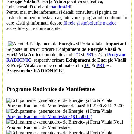
Energie Vitală
&
Forță Vitală
pozitivă și creativă,
indispensabilă dpdv al
manifestări
i!
Pentru mai multe informatii și detalii consultati și pagina cu
instructiuni pentru instalarea și utilizarea programului radionic în
care găsiti și informatii despre
filtrele și simbolurile magice
accesibile și -re-comandabile.
Important
!
Se poate utiliza cu oricare
Echipament
de
Energie Vitală
&
Forță Vitală
orice combinatie a lui
TC
și
PBT
și/sau
Program
RADIONIC
, respectiv oricare
Echipament
de
Energie Vitală
&
Forță Vitală
cu orice combinatie a lui
TC
&
PBT
+ a
Programelor RADIONICE
!
Programe Radionice de Manifestare
Program Radionic de Manifestare de bază RI 2100 & RI 2300
Program Radionic de Manifestare (RI 2400 !)
Noul
Program Radionic de Manifestare