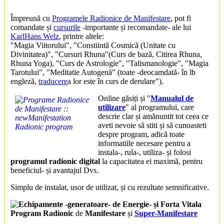
Împreună cu
Programele Radionice de Manifestare
, pot fi
comandate și
cursurile
-importante și recomandate- ale lui
KarlHans Welz
, printre altele:
"Magia Viitorului", "Constiintă Cosmică (Unitate cu
Divinitatea)", "Cursuri Rhuna"(Curs de bază, Citirea Rhuna,
Rhuna Yoga), "Curs de Astrologie", "Talismanologie", "Magia
Tarotului", "Meditatie Autogenă"
(toate -deocamdată- în lb
engleză,
traducere
a lor este în curs de derulare")
.
Online găsiți și "
Manualul de
utilizare
" al programului, care
descrie clar și amănuntit tot ceea ce
aveti nevoie să stiti și să cunoasteti
despre program, adică toate
informatiile necesare pentru a
instala-, rula-, utiliza- și folosi
programul radionic digital
la capacitatea ei maximă, pentru
beneficiul- și avantajul Dvs.
Simplu de instalat, usor de utilizat, și cu rezultate semnificative.
Program Radionic
de
Manifestare
și
Super-Manifestare