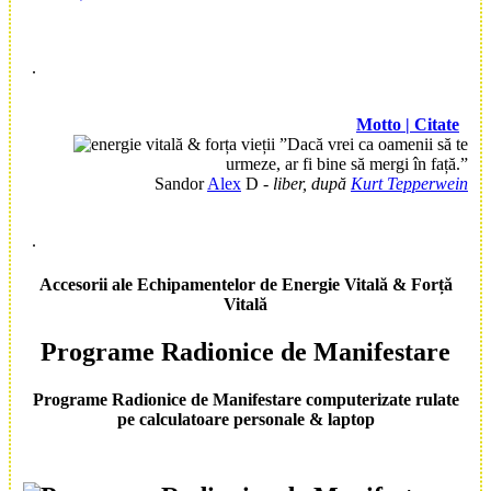
.
Motto | Citate
”Dacă vrei ca oamenii să te
urmeze,
ar fi bine să mergi în față.”
Sandor
Alex
D
- liber, după
Kurt Tepperwein
.
Accesorii
ale
Echipamente
lor de
Energie Vitală
&
Forță
Vitală
Programe Radionice
de
Manifestare
Programe Radionice de Manifestare
computerizate rulate
pe calculatoare personale & laptop