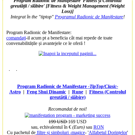
Program Radionic de Manifestare 'Fitness și Controlul
greutății / slăbire' [Fitness & Weight Management (Weight
Loss)]
Integrat în the "tiptop"
Programul Radionic de Manifestare
!
Program Radionic de Manifestare
:
comandați
-il acum pt a beneficia cât mai repede de toate
convenabilitățile și avantejele ce le oferă !
.
.
Program Radionic de Manifestare
-TipTop/Clasic-
Astro
|
Feng Shui Dinamic
|
Rune
|
Fitness (Controlul
greutății / slăbire)
Recomandat de noi!
199 USD
169 USD
sau, echivalentul în €
(Euro)
sau
RON
Cu pachetul de
filtre și simboluri -magice
- '
Alfabetul Dorințelor
'