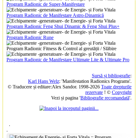
Program Radionic de Super-Manifestare
Program Radionic de Manifestare Astro-Dinamică
Program Radionic Feng Shui Dinamic & Feng Shui Plus+
Program Radionic Rune
Program Radionic Fitness & Control al greutății / Slăbire
Program Radionic de Manifestare Ultimate Lite & Ultimate Pro
Sursă și
bibliografie
:
Karl Hans Welz
: 'Manifestation Radionics Programs'.
© Traducere și editare:Alex Sandor. 1998-2026
Toate drepturile
rezervate
! ©
Copyright
Vezi și pagina '
Bibliografie recomandată
'
.
.
.