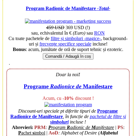
Program Radionic de Manifestare
-Total-
459 USD
369 USD (!)
sau, echivalentul în €
(Euro)
sau
RON
Cu toate pachetele de
filtre și simboluri -magice-
, background-
uri și
frecvențe specifice speciale
incluse!
Bonus
: acum,
jumătate de oră de suport tehnic și ezoteric.
Comandă / Adaugă în coș
.
Doar la noi
!
Programe
Radionice de
Manifestare
Acum, cu
-10%
discount !
Discount-uri speciale pt diferite tipuri de
Programe
Radionice de Manifestare
,
în funcție de
pachetul de filtre și
simboluri
incluse !
Abrevieri:
PRM
:
P
rogram
R
adionic de
M
anifestare
|
PS
:
P
achet
s
imbol
|
AoD
: Alphabet of Desire (
Alfabetul