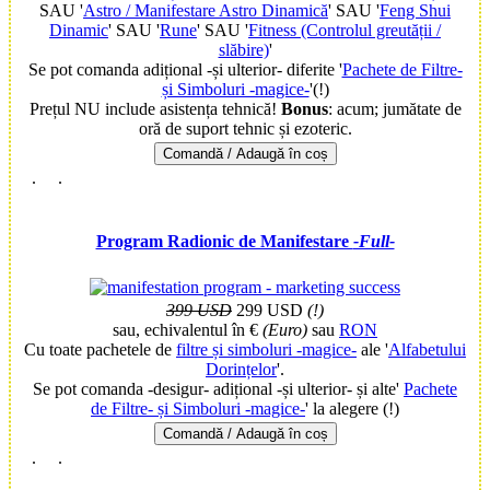
SAU '
Astro / Manifestare Astro Dinamică
' SAU '
Feng Shui
Dinamic
' SAU '
Rune
' SAU '
Fitness (Controlul greutății /
slăbire)
'
Se pot comanda adițional -și ulterior- diferite '
Pachete de Filtre-
și Simboluri -magice-
'(!)
Prețul NU include asistența tehnică!
Bonus
: acum;
jumătate de
oră de suport tehnic și ezoteric.
Comandă / Adaugă în coș
.
.
Program Radionic de Manifestare
-Full-
399 USD
299 USD
(!)
sau, echivalentul în €
(Euro)
sau
RON
Cu toate pachetele de
filtre și simboluri -magice-
ale '
Alfabetului
Dorințelor
'.
Se pot comanda -desigur- adițional -și ulterior- și alte'
Pachete
de Filtre- și Simboluri -magice-
' la alegere (!)
Comandă / Adaugă în coș
.
.