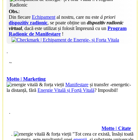
Obs
.
:
Din fiecare
Echipament
al nostru, care nu este
á priori
dispozitiv radionic
, se poate obține un
dispozitiv radionic
virtual
, dacă este utilizat și folosit împreună cu un
Program
Radionic de Manifestare
!
.
~
Motto | Marketing
Manifestare
și transfer -energetic-
la distanță, fără
Energie Vitală și Forță Vitală
? Imposibil!
.
Motto | Citate
.
"Tot ceea ce există, însăși toată
materia, este rezultantul unei
energii
- și substanțe universale