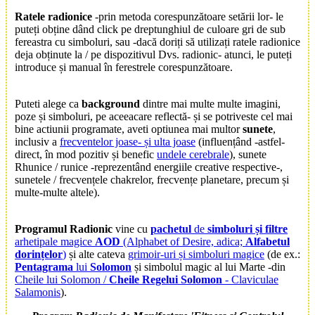
Ratele radionice
-prin metoda corespunzătoare setării lor- le
puteți obține dând click pe dreptunghiul de culoare gri de sub
fereastra cu simboluri, sau -dacă doriți să utilizați ratele radionice
deja obținute la / pe dispozitivul Dvs. radionic- atunci, le puteți
introduce și manual în ferestrele corespunzătoare.
Puteti alege ca
background
dintre mai multe multe imagini,
poze și simboluri, pe aceeacare reflectă- și se potriveste cel mai
bine actiunii programate, aveti optiunea mai multor
sunete
,
inclusiv a
frecventelor joase- și ulta joase
(influențând -astfel-
direct, în mod pozitiv și benefic
undele cerebrale
), sunete
Rhunice / runice -reprezentând energiile creative respective-,
sunetele / frecvențele chakrelor, frecvențe planetare, precum și
multe-multe altele).
Programul Radionic
vine cu
pachetul
de
simboluri și filtre
arhetipale magice
AOD
(Alphabet of Desire, adica;
Alfabetul
dorințelor
)
și alte cateva
grimoir-uri și simboluri magice
(de ex.:
Pentagrama
lui
Solomon
și simbolul magic al lui Marte -din
Cheile lui Solomon /
Cheile Regelui Solomon
- Claviculae
Salamonis
).