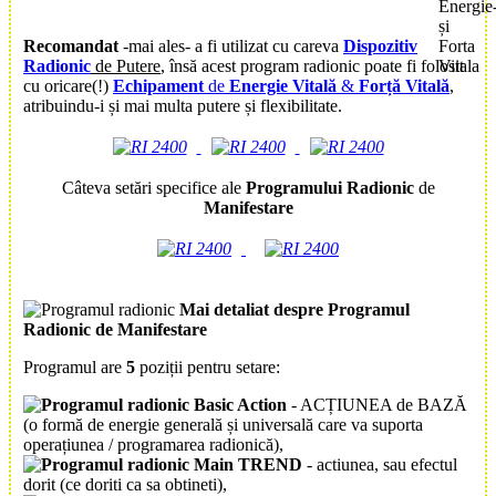
Recomandat
-mai ales- a fi utilizat cu careva
Dispozitiv
Radionic
de Putere
, însă acest program radionic poate fi folosit
cu oricare(!)
Echipament
de
Energie Vitală
&
Forță Vitală
,
atribuindu-i și mai multa putere și flexibilitate.
Câteva setări specifice ale
Programului Radionic
de
Manifestare
Mai detaliat despre
Programul
Radionic de
Manifestare
Programul are
5
poziții pentru setare:
Basic Action
- ACȚIUNEA de BAZĂ
(o formă de energie generală și universală care va suporta
operațiunea / programarea radionică),
Main TREND
- actiunea, sau efectul
dorit (ce doriti ca sa obtineti),