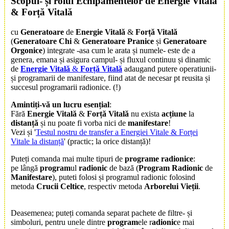
Scop
ul- și rolul
Echipamente
lor de
Energie Vitală
&
Forță Vitală
cu
Generatoare
de
Energie Vitală
&
Forță Vitală
(
Generatoare Chi
&
Generatoare Pranice
și
Generatoare
Orgonice
) integrate -asa cum le arata și numele- este de a
genera, emana și asigura campul- și fluxul continuu și dinamic
de
Energie Vitală
&
Forță Vitală
adaugand putere operatiunii-
și programarii de manifestare, fiind atat de necesar pt reusita și
succesul programarii radionice. (!)
Amintiți-vă un lucru esențial
:
Fără
Energie Vitală
&
Forță Vitală
nu exista
acțiune
la
distanță
și nu poate fi vorba nici de
manifestare
!
Vezi și '
Testul nostru de transfer a Energiei Vitale & Forței
Vitale la distanță
' (practic; la orice distanță)!
Puteți comanda mai multe tipuri de
programe radionice
:
pe lângă
program
ul
radionic
de bază (
Program Radionic
de
Manifestare
), puteti folosi și programul radionic folosind
metoda
Crucii Celtice
, respectiv metoda
Arborelui Vieții
.
Deasemenea; puteți comanda separat pachete de filtre- și
simboluri, pentru unele dintre
program
ele r
adionic
e mai