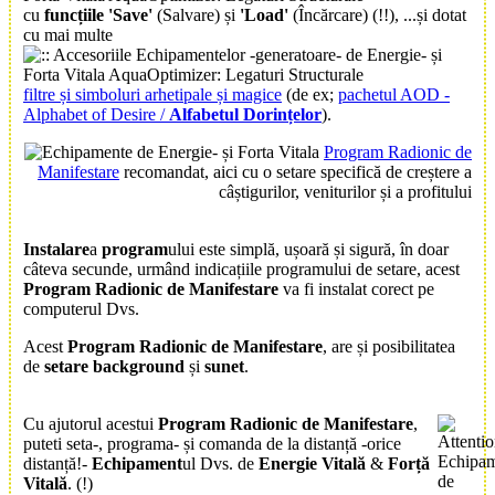
cu
funcțiile '
Save
'
(Salvare) și
'
Load
'
(Încărcare) (!!), ...și dotat
cu mai multe
filtre și simboluri arhetipale și magice
(de ex;
pachetul
AOD -
Alphabet of Desire /
Alfabetul Dorințelor
).
Program Radionic de
Manifestare
recomandat, aici cu o setare specifică de creștere a
câștigurilor, veniturilor și a profitului
Instalare
a
program
ului este simplă, ușoară și sigură, în doar
câteva secunde, urmând indicațiile programului de setare, acest
Program Radionic de Manifestare
va fi instalat corect pe
computerul Dvs.
Acest
Program Radionic de Manifestare
, are și posibilitatea
de
setare
background
și
sunet
.
Cu ajutorul acestui
Program Radionic de Manifestare
,
puteti seta-, programa- și comanda de la distanță -orice
distanță!-
Echipament
ul Dvs. de
Energie Vitală
&
Forță
Vitală
. (!)