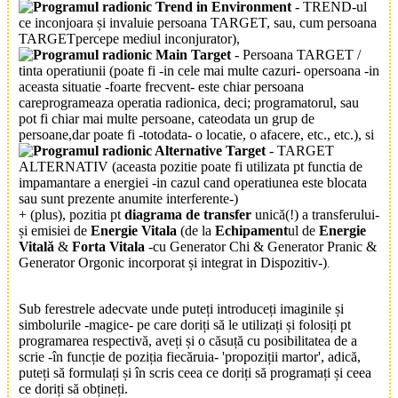
Trend in Environment
- TREND-ul
ce inconjoara și invaluie persoana TARGET, sau, cum persoana
TARGETpercepe mediul inconjurator),
Main Target
- Persoana TARGET /
tinta operatiunii (poate fi -in cele mai multe cazuri- opersoana -in
aceasta situatie -foarte frecvent- este chiar persoana
careprogrameaza operatia radionica, deci; programatorul, sau
pot fi chiar mai multe persoane, cateodata un grup de
persoane,dar poate fi -totodata- o locatie, o afacere, etc., etc.), si
Alternative Target
- TARGET
ALTERNATIV (aceasta pozitie poate fi utilizata pt functia de
impamantare a energiei -in cazul cand operatiunea este blocata
sau sunt prezente anumite interferente-)
+ (plus), pozitia pt
diagrama de transfer
unică(!) a transferului-
și emisiei de
Energie Vitala
(de la
Echipament
ul de
Energie
Vitală
&
Forta Vitala
-cu Generator Chi & Generator Pranic &
Generator Orgonic incorporat și integrat in Dispozitiv-)
.
Sub ferestrele adecvate unde puteți introduceți imaginile și
simbolurile -magice- pe care doriți să le utilizați și folosiți pt
programarea respectivă, aveți și o căsuță cu posibilitatea de a
scrie -în funcție de poziția fiecăruia- 'propoziții martor', adică,
puteți să formulați și în scris ceea ce doriți să programați și ceea
ce doriți să obțineți.