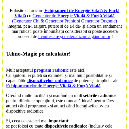
Folosite cu oricare
Echipament de Energie Vitală
&
Forță
Vitală
cu
Generator de
Energie Vitală
&
Forță Vitală
(Generator Chi & Generator Pranic și Generator Orgonic)
integrat, pt a-i asigura putere și de a-i da- și aloca un randament
mai ridicat, poate îmbunâtății considerabil și poate accelera
procesul de
manifestare și materializare a gândurilor
!
Tehno-Magie
pe calculator!
Mult așteptatul
program radionic
este aici!
Cu ajutorul ei puteti să extindeti și mai mult posibilitățile și
capacitătile
dispozitivelor radionice
de putere și -implicit- ale
Echipamente
lor de
Energie Vitală
&
Forță Vitală
.
Oferând multe facilităti și usurând cu mult
setările radionice
pentru diferitele operațiuni, este o unealtă ideală pentru Dvs.
atunci când programați- și atunci când lucrați -efectiv- cu
dispozitive radionice.
Și, ceea ce este cel mai
important
:
se pot folosi cu toate
dispozitivele radionice
(inclusiv cele