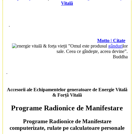
Vitală
.
Motto | Citate
”Omul este produsul
gânduri
lor
sale. Ceea ce gîndeşte, aceea devine”.
Buddha
.
Accesorii
ale
Echipamente
lor generatoare de
Energie Vitală
&
Forță Vitală
Programe Radionice
de
Manifestare
Programe Radionice
de
Manifestare
computerizate, rulate pe calculatoare personale