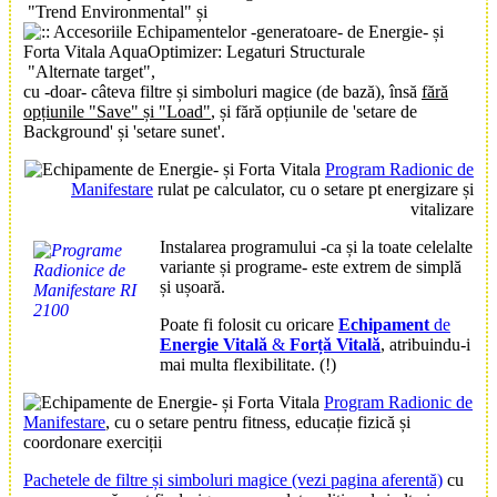
"Trend Environmental" și
"Alternate target",
cu -doar- câteva filtre și simboluri magice (de bază), însă
fără
opțiunile "Save" și "Load"
, și fără opțiunile de 'setare de
Background' și 'setare sunet'.
Program Radionic de
Manifestare
rulat pe calculator, cu o setare pt energizare și
vitalizare
Instalarea programului -ca și la toate celelalte
variante și programe- este extrem de simplă
și ușoară.
Poate fi folosit cu oricare
Echipament
de
Energie Vitală
&
Forță Vitală
, atribuindu-i
mai multa flexibilitate. (!)
Program Radionic de
Manifestare
, cu o setare pentru fitness, educație fizică și
coordonare exerciții
Pachetele de filtre și simboluri magice (vezi pagina aferentă)
cu