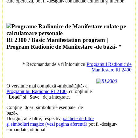
care operează, pot fi -desigur- comandate adițional și ulterior.
RI 2300 /
Basic Manifestation program
|
Program Radionic de Manifestare -de bază- *
*
Recomandat de a fi înlocuit cu
Programul Radionic de
Manifestare RI 2400
O versiune mai complexă -îmbunătățită- a
Programului Radionic RI 2100
, cu opțiunile
"
Load
" și "
Save
" deja integrate.
Conține -doar- simbolurile esențiale -de
bază-.
Desigur, alte filtre, respectiv,
pachete de filtre
și simboluri magice
(vezi pagina aferentă)
pot fi -desigur-
comandate aditional.