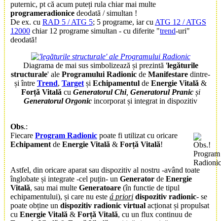
puternic, pt că acum puteți rula chiar mai multe
programeradionice
deodată / simultan !
De ex. cu
RAD 5 / ATG 5
; 5 programe, iar cu
ATG 12 / ATGS
12000
chiar 12 programe simultan - cu diferite "
trend
-uri"
deodată!
Diagrama de mai sus simbolizează și prezintă '
legăturile
structurale
' ale
Programului Radionic
de
Manifestare
dintre-
și între
Trend
,
Target
și
Echipamentul
de
Energie Vitală
&
Forță Vitală
cu
Generatorul Chi
,
Generatorul Pranic
și
Generatorul Orgonic
incorporat și integrat in dispozitiv
Obs
.:
Fiecare
Program Radionic
poate fi utilizat cu oricare
Echipament
de
Energie Vitală
&
Forță Vitală
!
Astfel, din oricare aparat sau dispozitiv al nostru -având toate
înglobate și integrate -cel puțin- un
Generator
de
Energie
Vitală
, sau mai multe
Generatoare
(în functie de tipul
echipamentului), și care nu este
á priori
dispozitiv radionic
- se
poate obține un
dispozitiv radionic virtual
acționat și propulsat
cu
Energie Vitală
&
Forță Vitală
, cu un flux continuu de