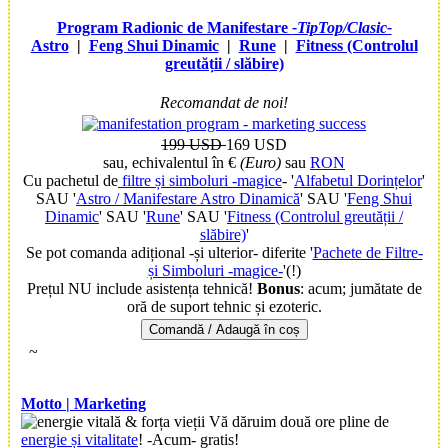
Program Radionic de Manifestare
-TipTop/Clasic-
Astro
|
Feng Shui Dinamic
|
Rune
|
Fitness (Controlul
greutății / slăbire)
Recomandat de noi!
199 USD
169 USD
sau, echivalentul în €
(Euro)
sau
RON
Cu pachetul de
filtre și simboluri -magice
- '
Alfabetul Dorințelor
'
SAU '
Astro / Manifestare Astro Dinamică
' SAU '
Feng Shui
Dinamic
' SAU '
Rune
' SAU '
Fitness (Controlul greutății /
slăbire)
'
Se pot comanda adițional -și ulterior- diferite '
Pachete de Filtre-
și Simboluri -magice-
'(!)
Prețul NU include asistența tehnică!
Bonus
: acum;
jumătate de
oră de suport tehnic și ezoteric.
Comandă / Adaugă în coș
~
Motto | Marketing
Vă dăruim două ore pline de
energie și vitalitate
! -Acum- gratis!