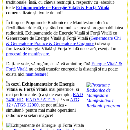
traditionale, însă, cu câteva restricții!), respectiv cu -absolut-
toate
Echipamente
le de
Energie Vitală
&
Forță Vitală
comercializate și livrate de noi!
În timp ce
Programele Radionice de Manifestare
oferă o
flexibilitate ridicată, ușurând cu mult setarea și programabilitatea
radionică, Echipamentele de Energie Vitală și Forță Vitală cu
Generatoare de Energie Vitală și Forță Vitală (
Generatoare Chi
& Generatoare Pranice & Generatoare Orgonice
) oferă și
furnizează Energia Vitală și Forța Vitală necesară, esențial în
procesul de manifestare
.
Dați-ne voie, vă rugăm, ca să vă amintim; fără
Energie Vitală &
Forță Vitală
nu există transfer energetic la distanță și nu poate
exista nici
manifestare
!
În cazul
Echipamente
lor de
Energie
Vitală & Forță Vitală
mai puternice -si
mai performante- (ca și de exemplu;
RAD
2400 HD
,
RAD 5 / ATG 5
și / sau
ATG
12 / ATGS 12000
, se pot utiliza -
simultan!- pentru mai multe operatiuni
radionice și setări magice!