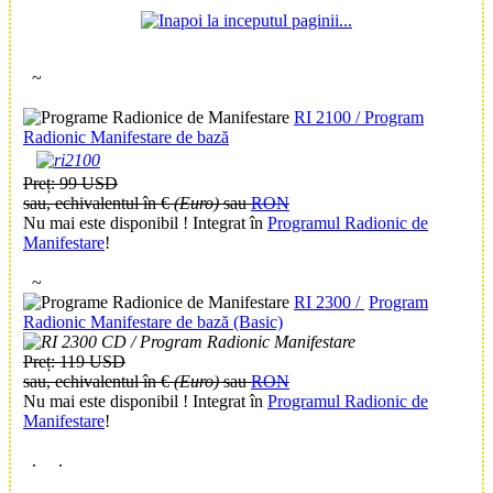
~
RI 2100 /
Program
Radionic Manifestare
de bază
Preț:
99 USD
sau, echivalentul în €
(Euro)
sau
RON
Nu mai este disponibil ! Integrat în
Programul Radionic de
Manifestare
!
~
RI 2300 /
Program
Radionic Manifestare
de bază (Basic)
Preț:
119 USD
sau, echivalentul în €
(Euro)
sau
RON
Nu mai este disponibil ! Integrat în
Programul Radionic de
Manifestare
!
.
.