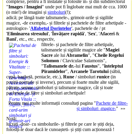
complexe, pentru a fi instalate și folosite în- și din subdirectorul
"
Images / Imagini
" unde pot fi înglobate mai mult de cca. 1000
(o mie!) de imagini și
simboluri
(!);
adică; pe lăngă toate talismanele-, grimoir-urile și sigiliile
magice, -de exemplu,- și filtrele și pachetele de filtre arhetipale -
astrologice- '
Alfabetul Dorintelor
', pachetele de / pt
'
Eliminarea stresului
', '
Învățare rapidă
', '
Sex
', '
Afaceri
&
Bani
', etc., etc., respectiv,
filtrele- și pachetele de filtre arhetipale,
talismanele și sigiliile magice ale "
Magiei
Sacre
ale lui
Abramelin
", "
Cheile Regelui
Solomon
/ Claviculae Salamonis",
"
Talismanele dr.
-lui
Faustus
", "
înteleptul
Piramidelor
",
Arcanele Tarotului
(săbii,
cupă, baghetă, pentacle, etc.),
Rune
/ simboluri
runice
(in
pozitii normale și inverse), precum și foarte multe alte sigilii,
pătrate, semne, simboluri și talismane magice, cât și toate
pachetele de filtre și simboluri archetipale!
Pentru mai multe informații consultați pagina "
Pachete de filtre-
și simboluri -magice-
" »»
Notă:
lucrați -doar- cu simbolurile- și filtrele pe care le știți deja,
folosiți-le doar dacă le cunoașteti- și știți cum acționează !