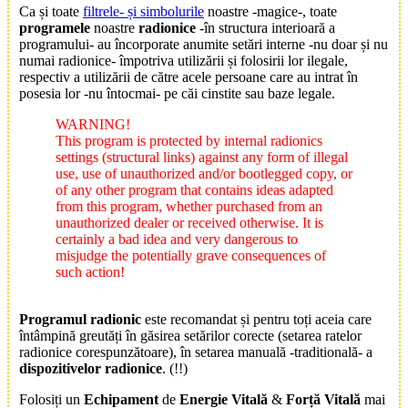
Ca și toate
filtrele- și simbolurile
noastre -magice-, toate
programele
noastre
radionice
-în structura interioară a
programului- au încorporate anumite setări interne -nu doar și nu
numai radionice- împotriva utilizării și folosirii lor ilegale,
respectiv a utilizării de către acele persoane care au intrat în
posesia lor -nu întocmai- pe căi cinstite sau baze legale.
WARNING!
This program is protected by internal radionics
settings (structural links) against any form of illegal
use, use of unauthorized and/or bootlegged copy, or
of any other program that contains ideas adapted
from this program, whether purchased from an
unauthorized dealer or received otherwise. It is
certainly a bad idea and very dangerous to
misjudge the potentially grave consequences of
such action!
Programul radionic
este recomandat și pentru toți aceia care
întâmpină greutăți în găsirea setărilor corecte (setarea ratelor
radionice corespunzătoare), în setarea manuală -traditională- a
dispozitivelor radionice
. (!!)
Folosiți un
Echipament
de
Energie Vitală
&
Forță Vitală
mai