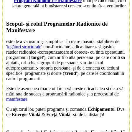
Program Radionic
de
Manifestare
rulat pe calculator, cu o
setare generală pt bunăstare și crestere -continuă- a veniturilor
Scop
ul- și rolul
Program
elor Radionice de
Manifestare
este de a va usura- și simplifica -în mare măsură- stabilirea de
'
legături structurale
' non-fluctuante, adica; luarea- și gasirea
ratelor radionice -corespunzatoare și corecte- cu tinta operatiunii
programarii ('
target
'), cum ar fi o alta persoana -pe care doriti sa
ajutati-, ori -chiar- grupuri de persoane, sau -in cazul
autoprogramarii;- propria persoana, și de a conecta cu actiuni
specifice, programate și dorite ('
trend
'), pe care le coordonati in
cadrul programarii.
Este de asemenea foarte util în a vă crește eficacitatea și de a vă
mări rata de succes a programării radionice și a procesului de
manifestare
.
Cu ajutorul lor, puteți programa și comanda
Echipament
ul Dvs.
de
Energie Vitală
&
Forță Vitală
-și- de la distanță!