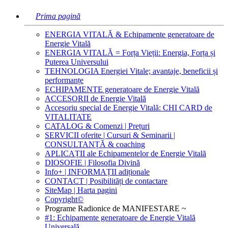
Prima pagină
ENERGIA VITALĂ & Echipamente generatoare de
Energie Vitală
ENERGIA VITALĂ = Forța Vieții: Energia, Forța și
Puterea Universului
TEHNOLOGIA Energiei Vitale; avantaje, beneficii și
performanțe
ECHIPAMENTE generatoare de Energie Vitală
ACCESORII de Energie Vitală
Accesoriu special de Energie Vitală: CHI CARD de
VITALITATE
CATALOG & Comenzi | Prețuri
SERVICII oferite | Cursuri & Seminarii |
CONSULTANȚĂ & coaching
APLICAȚII ale Echipamentelor de Energie Vitală
DIOSOFIE | Filosofia Divină
Info+ | INFORMAȚII adiționale
CONTACT | Posibilități de contactare
SiteMap | Harta pagini
Copyright©
Programe Radionice de MANIFESTARE ~
#1: Echipamente generatoare de Energie Vitală
Universală