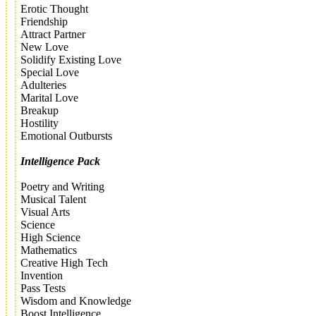
Erotic Thought
Friendship
Attract Partner
New Love
Solidify Existing Love
Special Love
Adulteries
Marital Love
Breakup
Hostility
Emotional Outbursts
Intelligence Pack
Poetry and Writing
Musical Talent
Visual Arts
Science
High Science
Mathematics
Creative High Tech
Invention
Pass Tests
Wisdom and Knowledge
Boost Intelligence