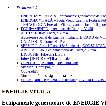
Prima pagină
ENERGIA VITALĂ & Echipamente generatoare de Ener
ENERGIA VITALĂ = Forța Vieții: Energia, Forța și Put
TEHNOLOGIA Energiei Vitale; avantaje, beneficii și pe
ECHIPAMENTE generatoare de Energie Vitală
ACCESORII de Energie Vitală
Accesoriu special de Energie Vitală: CHI CARD de 
CATALOG & Comenzi | Prețuri
SERVICII oferite | Cursuri & Seminarii | CONSULTA
APLICAȚII ale Echipamentelor de Energie Vitală
DIOSOFIE | Filosofia Divină
Info+ | INFORMAȚII adiționale
CONTACT | Posibilități de contactare
SiteMap | Harta pagini
Copyright©
Simboluri, filtre și sigilii - detaliate ~
#1: Echipamente generatoare de Energie Vitală Universa
ENERGIE VITALĂ
Echipamente generatoare de ENERGIE VITAL