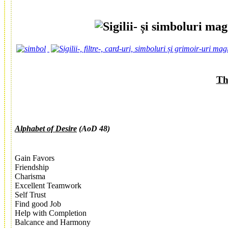
Th
A
lphabet of
D
esire
(AoD
48
)
Gain Favors
Friendship
Charisma
Excellent Teamwork
Self Trust
Find good Job
Help with Completion
Balcance and Harmony