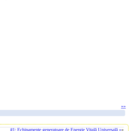
»
»
#1: Echipamente generatoare de Energie Vitală Universală »
»