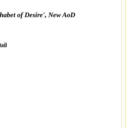
habet of Desire', New AoD
tail