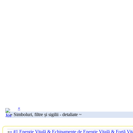
«
» Simboluri, filtre și sigilii - detaliate ~
«
« #1 Energie Vitală & Echipamente de Energie Vitală & Forță Vit