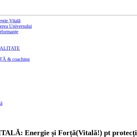
gie Vitală
erea Universului
rformanțe
VITALITATE
NȚĂ & coaching
lă
Ă: Energie și Forță(Vitală!) pt protecția 