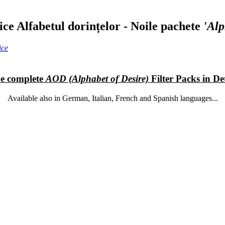
Alfabetul dorințelor
- Noile pachete
'Alp
e complete
A
O
D (Alphabet of Desire)
Filter Packs
in De
Available also in German, Italian, French and Spanish languages...