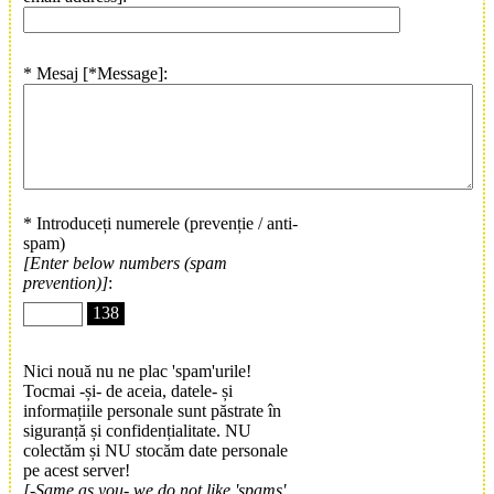
* Mesaj [*Message]:
* Introduceți numerele (prevenție / anti-
spam)
[Enter below numbers (spam
prevention)]
:
138
Nici nouă nu ne plac 'spam'urile!
Tocmai -și- de aceia, datele- și
informațiile personale sunt păstrate în
siguranță și confidențialitate. NU
colectăm și NU stocăm date personale
pe acest server!
[-Same as you- we do not like 'spams'.