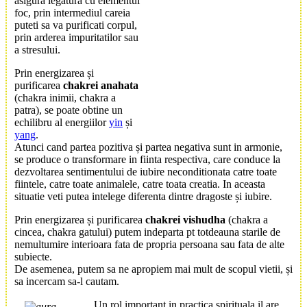
asigura legatura cu elementul
foc, prin intermediul careia
puteti sa va purificati corpul,
prin arderea impuritatilor sau
a stresului.
Prin energizarea și
purificarea
chakrei anahata
(chakra inimii, chakra a
patra), se poate obtine un
echilibru al energiilor
yin
și
yang
.
Atunci cand partea pozitiva și partea negativa sunt in armonie,
se produce o transformare in fiinta respectiva, care conduce la
dezvoltarea sentimentului de iubire neconditionata catre toate
fiintele, catre toate animalele, catre toata creatia. In aceasta
situatie veti putea intelege diferenta dintre dragoste și iubire.
Prin energizarea și purificarea
chakrei vishudha
(chakra a
cincea, chakra gatului) putem indeparta pt totdeauna starile de
nemultumire interioara fata de propria persoana sau fata de alte
subiecte.
De asemenea, putem sa ne apropiem mai mult de scopul vietii, și
sa incercam sa-l cautam.
Un rol important in practica spirituala il are