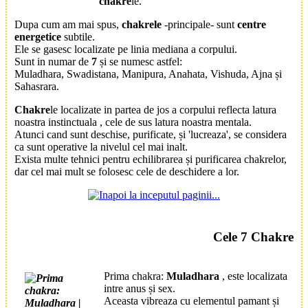
chakre
le.
Dupa cum am mai spus,
chakrele
-principale- sunt
centre
energetice
subtile.
Ele se gasesc localizate pe linia mediana a corpului.
Sunt in numar de
7
și se numesc astfel:
Muladhara, Swadistana, Manipura, Anahata, Vishuda, Ajna și
Sahasrara.
Chakre
le localizate in partea de jos a corpului reflecta latura
noastra instinctuala , cele de sus latura noastra mentala.
Atunci cand sunt deschise, purificate, și 'lucreaza', se considera
ca sunt operative la nivelul cel mai inalt.
Exista multe tehnici pentru
echilibrarea și
purificarea chakrelor
,
dar cel mai mult se folosesc cele de deschidere a lor.
Cele 7 Chakre
Prima chakra:
Muladhara
, este localizata
intre anus și sex.
Aceasta vibreaza cu elementul pamant și