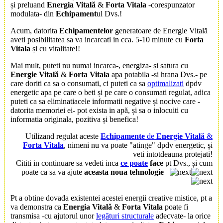
și preluand
Energia Vitală
&
Forta Vitala
-corespunzator
modulata- din
Echipament
ul Dvs.!
Acum, datorita
Echipamentelor
generatoare de Energie Vitală
aveti posibilitatea sa va incarcati in cca.
5-10
minute cu
Forta
Vitala
și cu
vitalitate
!!
Mai mult, puteti nu numai incarca-, energiza- și satura cu
Energie Vitală
&
Forta Vitala
apa potabila -si hrana Dvs.- pe
care doriti ca sa o consumati, ci puteti ca sa
optimalizati
dpdv
energetic apa pe care o beti și pe care o consumati regulat, adica
puteti ca sa eliminatiacele informatii negative și nocive care -
datorita memoriei ei- pot exista in apă, și sa o inlocuiti cu
informatia originala, pozitiva și benefica!
Utilizand regulat aceste
Echipamente
de
Energie Vitală
&
Forta Vitala
, nimeni nu va poate "atinge" dpdv energetic, și
veti intotdeauna protejati!
Cititi in continuare sa vedeti inca
ce poate
face
pt Dvs., și cum
poate ca sa va ajute
aceasta noua tehnologie
Pt a obtine dovada existentei acestei energii creative mistice, pt a
va demonstra ca
Energia Vitală
&
Forta Vitala
poate fi
transmisa -cu ajutorul unor
legături structurale
adecvate- la orice