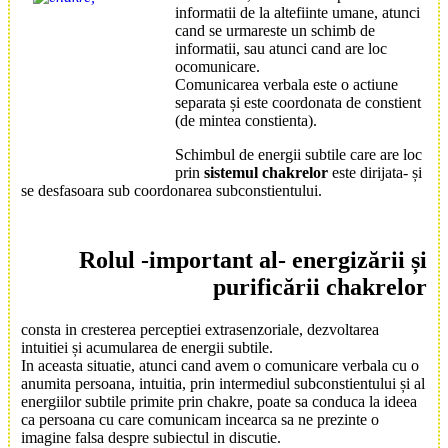
informatii de la altefiinte umane, atunci
cand se urmareste un schimb de
informatii, sau atunci cand are loc
ocomunicare.
Comunicarea verbala este o actiune
separata și este coordonata de constient
(de mintea constienta).
Schimbul de energii subtile care are loc
prin
sistemul chakrelor
este dirijata- și
se desfasoara sub coordonarea subconstientului.
Rolul
-important al-
energizării și
purificării
chakre
lor
consta in cresterea perceptiei extrasenzoriale, dezvoltarea
intuitiei și acumularea de energii subtile.
In aceasta situatie, atunci cand avem o comunicare verbala cu o
anumita persoana, intuitia, prin intermediul subconstientului și al
energiilor subtile primite prin chakre, poate sa conduca la ideea
ca persoana cu care comunicam incearca sa ne prezinte o
imagine falsa despre subiectul in discutie.