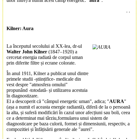
unor filtre) a numit acest camp energetic: "
aura
".
.
.
Kilner: Aura
La începutul secolului al XX-lea, dr-ul
Walter John Kilner
(1847–1920) a
cercetat energia radiată de corpul uman
prin diferite filtre și ecrane colorate.
În anul 1911, Kilner a publicat unul dintre
primele studii -științifice- medicale din
vest despre "atmosfera omului"
propunând -totodată- și utilizarea acestuia
în diagnostizare.
El a descoperit că "câmpul energetic uman", adica; "
AURA
"
(așa a numit el aceasta energie radiantă), diferă de la o persoană
la alta, și suferă modificări în cazul unor afecțiuni sau boli, ceea
ce a determinat mai târziu,formularea unui sistem de
diagnosticare pe baza culorii, formei și dimensiunii, respectiv, a
compozitiei și înfățisării generale ale "aurei".