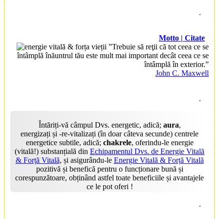
.
Motto | Citate
”Trebuie să reţii că tot ceea ce se
întâmplă înăuntrul tău este mult mai important decât ceea ce se
întâmplă în exterior.”
John C. Maxwell
.
Întăriți-vă câmpul Dvs. energetic, adică;
aura
,
energizați și -re-vitalizați (în doar câteva secunde) centrele
energetice subtile, adică;
chakrele
, oferindu-le energie
(vitală!) substanțială din
Echipamentul Dvs. de Energie Vitală
& Forță Vitală
, și asigurându-le
Energie Vitală & Forță Vitală
pozitivă și benefică pentru o funcționare bună și
corespunzătoare, obținând astfel toate beneficiile și avantajele
ce le pot oferi !
.