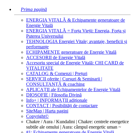
Prima pagină
ENERGIA VITALĂ & Echipamente generatoare de
Energie Vitală
ENERGIA VITALĂ = Forța Vieții: Energia, Forța și
Puterea Universului
TEHNOLOGIA Energiei Vitale; avantaje, beneficii și
performanțe
ECHIPAMENTE generatoare de Energie Vitală
ACCESORII de Energie Vitală
Accesoriu special de Energie Vitală: CHI CARD de
VITALITATE
CATALOG & Comenzi | Prețuri
SERVICII oferite | Cursuri & Seminarii |
CONSULTANȚĂ & coaching
APLICAȚII ale Echipamentelor de Energie Vitală
DIOSOFIE | Filosofia Divină
Info+ | INFORMAȚII adiționale
CONTACT | Posibilități de contactare
SiteMap | Harta pagini
Copyright©
Chakre / Aura / Kundalini | Chakre: centrele energetice
subtile ale omului | Aura: câmpul energetic uman ~
#1: Echipamente generatoare de Energie Vitală