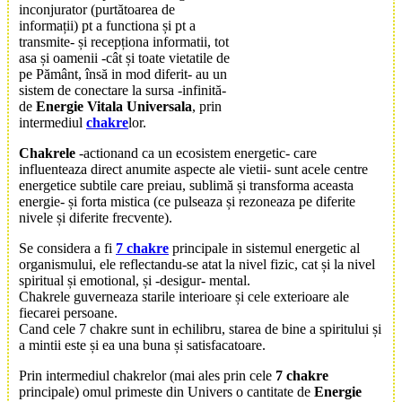
inconjurator (purtătoarea de
informații) pt a functiona și pt a
transmite- și recepționa informatii, tot
asa și oamenii -cât și toate vietatile de
pe Pământ, însă in mod diferit- au un
sistem de conectare la sursa -infinită-
de
Energie Vitala Universala
, prin
intermediul
chakre
lor.
Chakrele
-actionand ca un ecosistem energetic- care
influenteaza direct anumite aspecte ale vietii- sunt acele
centre
energetice subtile
care preiau, sublimă și transforma aceasta
energie- și forta mistica (ce pulseaza și rezoneaza pe diferite
nivele și diferite frecvente).
Se considera a fi
7 chakre
principale in sistemul energetic al
organismului, ele reflectandu-se atat la nivel fizic, cat și la nivel
spiritual și emotional, și -desigur- mental.
Chakrele
guverneaza starile interioare și cele exterioare ale
fiecarei persoane.
Cand cele 7 chakre sunt in echilibru, starea de bine a spiritului și
a mintii este și ea una buna și satisfacatoare.
Prin intermediul
chakre
lor (mai ales prin cele
7 chakre
principale) omul primeste din Univers o cantitate de
Energie