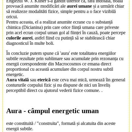
Englezul W. J. Kilner s-a gândit ulterior că, fără îndoială, boala
provoacă anumite modificări ale
aurei umane
și a urmărit chiar
să realizeze modalităti fizice, simple pentru a o face vizibilă
oricui.
Pentru aceasta, el a realizat anumite ecrane cu o substanță
chimica (Dicianina) prin care orice ființă umana care priveste
prin acel ecran corpul uman gol al ființei în cauză, poate percepe
culorile aurei
, astfel fiind cu putință să se stabilească chiar
diagnosticul în multe boli.
În concluzie putem spune că '
aura
' este totalitatea energiilor
subtile rezultate prin sublimare sau acumulate prin rezonanța cu
energii corespondente din Macrocosmos ce emana direct
proportional cu această acumulare din corpul nostru subtil
energetic.
Aura vitală
sau
eterică
este ceva mai mică, urmează îin general
contururile corpului fizic și nu dispune de nici un înveliș
perceptibil direct cu ajutorul vederii fizice comune.
.
Aura
- câmpul energetic uman
este constituită / "construita", formată și alcatuita din aceste
energii subtile.