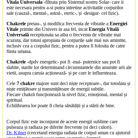
Vitala Universala
-filtrata prin Sistemul nostru Solar- care ii
este necesara pentru a-si putea intretine activitatile corpurilor
sale (cauzal-, mental-, astral-, eteric-, și -desigur- cel fizic).
Chakrele
preiau-, și modifica frecventa de vibratie a
Energiei
Vitale
primite din Univers in asa fel, incat
Energia Vitală
Universală
receptionata sa aiba o frecventa de vibratie mai
scazuta, dar totusi apropiata de corpurile sale mai sus amintite,
inclusiv cea a corpului fizic, pentru a putea fi folosita de catre
fiinta umana.
Chakrele
-dpdv energetic- pot fi -mai- puternice sau pot fi
slabite, starile lor determinand circumstantele din anumite arii ale
vietii, asupra caruia acționează- și pe care le influenteaza.
Cele
7 chakre
majore sunt deci niște receptoare-, dar totodata și
niște emițătoare și transmițătoare de energii subtile.
Fiecare chakră funcționează la nivel fizic, emoțional, mental și
spiritual.
Echilibrarea lor poate fi cheia sănătății și a stării de bine.
Corpul fizic este inconjurat de aceste energii sublime care
pulseaza și radiaza pe diferite frecvente (si deci culori).
Dr. Kilner
(cercetand energia radiata de corpul uman cu ajutorul