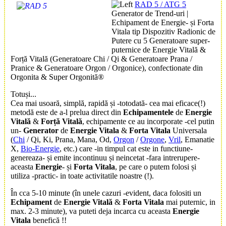
RAD 5 / ATG 5
Generator de Trend-uri |
Echipament de Energie- și Forta
Vitala tip Dispozitiv Radionic de
Putere cu 5 Generatoare super-
puternice de Energie Vitală &
Forță Vitală (Generatoare Chi / Qi & Generatoare Prana /
Pranice & Generatoare Orgon / Orgonice), confectionate din
Orgonita & Super Orgonită®
Totuși...
Cea mai usoară, simplă, rapidă și -totodată- cea mai eficace
(!)
metodă este de a-l prelua direct din
Echipamentele
de
Energie
Vitală
&
Forță Vitală
, echipamente ce au incorporate -cel putin
un-
Generator
de
Energie
Vitala
&
Forta Vitala
Universala
(
Chi
/ Qi, Ki, Prana, Mana, Od,
Orgon
/
Orgone
,
Vril
, Emanatie
X,
Bio-Energie
, etc.) care -in timpul cat este in functiune-
genereaza- și emite incontinuu și neincetat -fara intrerupere-
aceasta
Energie
- și
Forta Vitala
, pe care o putem folosi și
utiliza -practic- in toate activitatile noastre (!).
În cca 5-10 minute (în unele cazuri -evident, daca folositi un
Echipament
de
Energie Vitală
&
Forta Vitala
mai puternic, in
max. 2-3 minute), va puteti deja incarca cu aceasta
Energie
Vitala
benefică !!