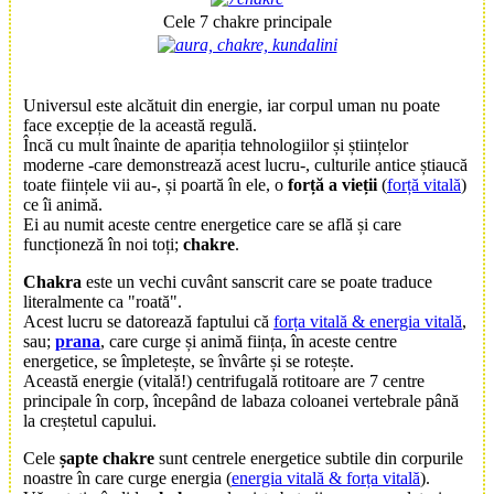
Cele 7 chakre principale
Universul este alcătuit din energie, iar corpul uman nu poate
face excepție de la această regulă.
Încă cu mult înainte de apariția tehnologiilor și științelor
moderne -care demonstrează acest lucru-, culturile antice știaucă
toate ființele vii au-, și poartă în ele, o
forță a vieții
(
forță vitală
)
ce îi animă.
Ei au numit aceste centre energetice care se află și care
funcționeză în noi toți;
chakre
.
Chakra
este un vechi cuvânt sanscrit care se poate traduce
literalmente ca "roată".
Acest lucru se datorează faptului că
forța vitală & energia vitală
,
sau;
prana
, care curge și animă ființa, în aceste centre
energetice, se împletește, se învârte și se rotește.
Această energie (vitală!) centrifugală rotitoare are 7 centre
principale în corp, începând de labaza coloanei vertebrale până
la creștetul capului.
Cele
șapte chakre
sunt centrele energetice subtile din corpurile
noastre în care curge energia (
energia vitală & forța vitală
).