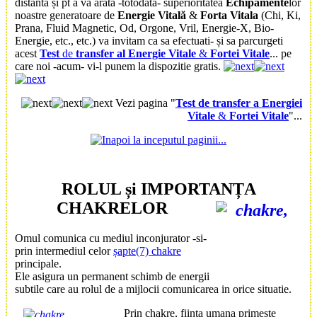
distanta și pt a va arata -totodata- superioritatea
Echipamente
lor
noastre
generatoare
de
Energie
Vitală
&
Forta
Vitala
(Chi, Ki,
Prana, Fluid Magnetic, Od, Orgone, Vril, Energie-X, Bio-
Energie, etc., etc.) va invitam ca sa efectuati- și sa parcurgeti
acest
Test
de
transfer al Energie Vitale
&
Fortei Vitale
... pe
care noi -acum- vi-l punem la dispozitie gratis.
Vezi pagina "
Test de transfer a Energiei
Vitale
&
Fortei Vitale
"...
ROLUL și IMPORTANȚA
CHAKRE
LOR
Omul comunica cu mediul inconjurator -si-
prin intermediul celor
șapte(7) chakre
principale.
Ele asigura un permanent schimb de energii
subtile care au rolul de a mijlocii comunicarea in orice situatie.
Prin
chakre
, fiinta umana primeste