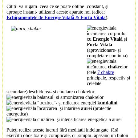
Cititi -va rugam- ceea ce se poate obtine -constant, și
aproape instant- utilizand aceste aparate noi (adica;
Echipamente
le de
Energie Vitală
&
Forta Vitala
):
încărcarea corpurilor
cu
Energie Vitală
și
Forta Vitala
(aprovizionare- și
completare continua)
încărcarea
chakre
lor
(cele
7 chakre
principale, respectiv și
celelate
secundare)deschiderea- și curatarea chakrelor
balansul- și armonizarea chakrelor
"trezirea"- și ridicarea energiei
kundalini
încarcarea- și intarirea
aurei
(protectie
energetica)
curatirea- și intensificarea energetica a aurei
Puteți realiza aceste lucruri fără meditatii indelungate, fără
exercitii obositoare și complicate, ci -simplu- apasand un buton