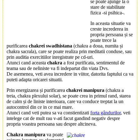
se poate ajunge la o
stare de stabilitate
fizica -si psihica-.
In aceasta situatie va
creste increderea in
propria persoana și se
poate trece la
purificarea
chakrei swadhistana
(chakra a doua, numita și
chakra sacrala), care se poate realiza prin meditatii conduse, sau
prin auditia exercitiilor inregistrate pe cd-uri.
Atunci cand aceasta
chakra
a fost purificata, sentimentul de
teama sau de neliniste va fi indepartat din viata Dvs.
De asemenea, veti avea incredere in viitor, datorita faptului ca va
puteti adapta oricarei situatii.
Prin energizarea și purificarea
chakrei manipura
(chakra a
treia, chakra plexului solar), se poate crea in primul rand, starea
de calm și de liniste interioara, care va conduce treptat la un
autocontrol din ce in ce mai mare.
Atunci cand veti putea sa va constientizati
forta gândurilor
, veti
intelege cat de mult rau v-ati facut gandind negativ despre
propria voastra persoana sau despre altcineva.
Chakra manipura
va poate