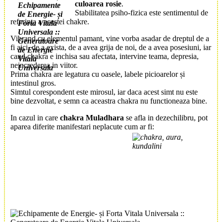
culoarea rosie
.
Stabilitatea psiho-fizica este sentimentul de
referinta a acestei chakre.
Vibrand cu elementul pamant, vine vorba asadar de dreptul de a
fi aici, de a exista, de a avea grija de noi, de a avea posesiuni, iar
cand chakra e inchisa sau afectata, intervine teama, depresia,
neincrederea in viitor.
Prima
chakra
are legatura cu oasele, labele picioarelor și
intestinul gros.
Simtul corespondent este mirosul, iar daca acest simt nu este
bine dezvoltat, e semn ca aceastra
chakra
nu functioneaza bine.
In cazul in care
chakra Muladhara
se afla in dezechilibru, pot
aparea diferite manifestari neplacute cum ar fi: