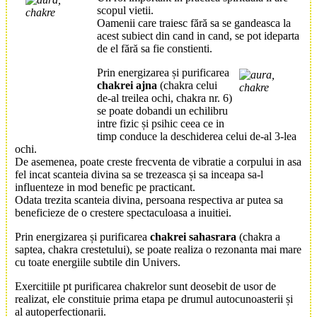
scopul vietii.
Oamenii care traiesc fără sa se gandeasca la
acest subiect din cand in cand, se pot ideparta
de el fără sa fie constienti.
Prin energizarea și purificarea
chakrei ajna
(chakra celui
de-al treilea ochi, chakra nr. 6)
se poate dobandi un echilibru
intre fizic și psihic ceea ce in
timp conduce la deschiderea celui de-al 3-lea
ochi.
De asemenea, poate creste frecventa de vibratie a corpului in asa
fel incat scanteia divina sa se trezeasca și sa inceapa sa-l
influenteze in mod benefic pe practicant.
Odata trezita scanteia divina, persoana respectiva ar putea sa
beneficieze de o crestere spectaculoasa a inuitiei.
Prin energizarea și purificarea
chakrei sahasrara
(chakra a
saptea, chakra crestetului), se poate realiza o rezonanta mai mare
cu toate energiile subtile din Univers.
Exercitiile pt
purificarea chakre
lor sunt deosebit de usor de
realizat, ele constituie prima etapa pe drumul autocunoasterii și
al autoperfectionarii.