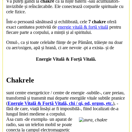
Vă puteți gândi la
chakre
ca la niște baterii -sau acumulatori-
invizibile și reîncărcabile. Ele conectează corpurile spirituale cu
cele fizice.
Într-o persoană sănătoasă și echilibrată, cele
7 chakre
oferă
exact cantitatea potrivită de
energie vitală & forță vitală
pentru
fiecare parte a corpului, a minții și al spiritului.
Omul-, ca și toate celelalte ființe de pe Pământ, trăiește nu doar
cu aer/oxigen, apă și hrană, ci are nevoie -pt a exista- și de
Energie Vitală
&
Forță Vitală
.
Chakrele
sunt centre energeticice / centre de energie -subtile-, care preiau,
transformă și transmit mai departe energiile vitale subtile pranice
(
Energie Vitală & Forță Vitală, chi / qi, od, orgon, etc.
), -
fără de care, viață însăși ar fi imposibilă-, fiind localizati de-a
lungul liniei mediene a corpului.
Asa cum -de exemplu- un aparat de
radio, sau un telefon mobil se poate
conecta la campul electromagnetic