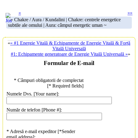
«
»
»
» Chakre / Aura / Kundalini | Chakre: centrele energetice
subtile ale omului | Aura: câmpul energetic uman ~
«
« #1 Energie Vitală & Echipamente de Energie Vitală & Forță
Vitală Universală
#1: Echipamente generatoare de Energie Vitală Universală »
»
Formular de E-mail
* Câmpuri obligatorii de complectat
[* Required fields]
Numele Dvs. [Your name]:
Număr de telefon [Phone #]:
* Adresă e-mail expeditor [*Sender
email address]: