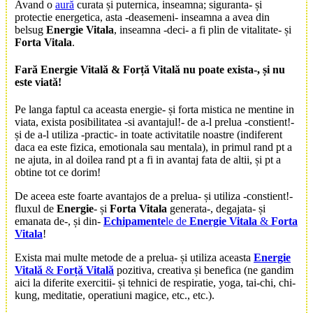
Avand o
aură
curata și puternica, inseamna; siguranta- și
protectie energetica, asta -deasemeni- inseamna a avea din
belsug
Energie Vitala
, inseamna -deci- a fi plin de vitalitate- și
Forta Vitala
.
Fară
Energie Vitală
&
Forță Vitală
nu poate exista-, și nu
este viată!
Pe langa faptul ca aceasta energie- și forta mistica ne mentine in
viata, exista posibilitatea -si avantajul!- de a-l prelua -constient!-
și de a-l utiliza -practic- in toate activitatile noastre (indiferent
daca ea este fizica, emotionala sau mentala), in primul rand pt a
ne ajuta, in al doilea rand pt a fi in avantaj fata de altii, și pt a
obtine tot ce dorim!
De aceea este foarte avantajos de a prelua- și utiliza -constient!-
fluxul de
Energie
- și
Forta Vitala
generata-, degajata- și
emanata de-, și din-
Echipamente
le de
Energie Vitala
&
Forta
Vitala
!
Exista mai multe metode de a prelua- și utiliza aceasta
Energie
Vitală
&
Forță Vitală
pozitiva, creativa și benefica (ne gandim
aici la diferite exercitii- și tehnici de respiratie, yoga, tai-chi, chi-
kung, meditatie, operatiuni magice, etc., etc.).