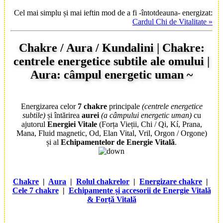
Cel mai simplu și mai ieftin mod de a fi -întotdeauna- energizat:
Cardul Chi de Vitalitate »
Chakre / Aura / Kundalini | Chakre:
centrele energetice subtile ale omului |
Aura: câmpul energetic uman ~
Energizarea celor
7
chakre
principale
(centrele energetice
subtile)
și întărirea
aurei
(a câmpului energetic uman)
cu
ajutorul
Energiei Vitale
(Forța Vieții, Chi / Qi, Kí, Prana,
Mana, Fluid magnetic, Od, Elan Vital, Vril, Orgon / Orgone)
și al
Echipamentelor de Energie Vitală
.
Chakre
|
Aura
|
Rolul chakrelor
|
Energizare chakre
|
Cele 7 chakre
|
Echipamente și accesorii de Energie Vitală
& Forță Vitală