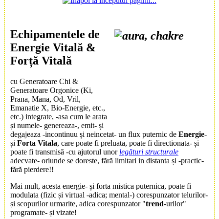
Echipamente
le de
Energie Vitală
&
Forță Vitală
cu
Generatoare Chi
&
Generatoare Orgonice
(Ki,
Prana, Mana, Od, Vril,
Emanatie X, Bio-Energie, etc.,
etc.) integrate, -asa cum le arata
și numele- genereaza-, emit- și
degajeaza -incontinuu și neincetat- un flux puternic de
Energie
-
și
Forta Vitala
, care poate fi preluata, poate fi directionata- și
poate fi transmisă -cu ajutorul unor
legături structurale
adecvate- oriunde se doreste, fără limitari in distanta și -practic-
fără pierdere!!
Mai mult, acesta energie- și forta mistica puternica, poate fi
modulata (fizic și virtual -adica; mental-) corespunzator telurilor-
și scopurilor urmarite, adica corespunzator "
trend
-urilor"
programate- și vizate!