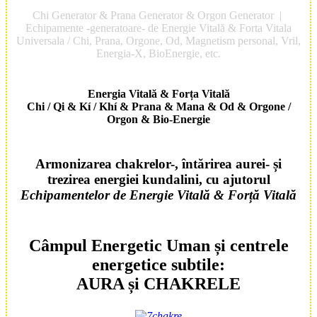
Chi Generator & Prana Generator & Orgon Generator |
Echipamente -generatoare- de Energie Vitală & Forta Vitala
Universala / Chi, Prana, Orgone, Od, Magnetism personal, Vril,
Energia-X, BioEnergie, etc.
Energia Vitală & Forța Vitală
Chi / Qi & Kí / Khí & Prana & Mana & Od & Orgone /
Orgon & Bio-Energie
Armonizarea
chakre
lor-, întărirea
aurei
- și
trezirea energiei
kundalini
, cu ajutorul
Echipament
elor de
Energie Vitală
&
Forță Vitală
Câmpul Energetic Uman și centrele
energetice subtile:
AURA și CHAKRELE