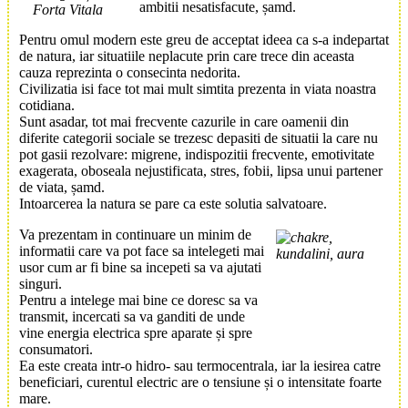
ambitii nesatisfacute, șamd.
Pentru omul modern este greu de acceptat ideea ca s-a indepartat
de natura, iar situatiile neplacute prin care trece din aceasta
cauza reprezinta o consecinta nedorita.
Civilizatia isi face tot mai mult simtita prezenta in viata noastra
cotidiana.
Sunt asadar, tot mai frecvente cazurile in care oamenii din
diferite categorii sociale se trezesc depasiti de situatii la care nu
pot gasii rezolvare: migrene, indispozitii frecvente, emotivitate
exagerata, oboseala nejustificata, stres, fobii, lipsa unui partener
de viata, șamd.
Intoarcerea la natura se pare ca este solutia salvatoare.
Va prezentam in continuare un minim de
informatii care va pot face sa intelegeti mai
usor cum ar fi bine sa incepeti sa va ajutati
singuri.
Pentru a intelege mai bine ce doresc sa va
transmit, incercati sa va ganditi de unde
vine energia electrica spre aparate și spre
consumatori.
Ea este creata intr-o hidro- sau termocentrala, iar la iesirea catre
beneficiari, curentul electric are o tensiune și o intensitate foarte
mare.