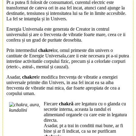
Pt a putea fi folosit de consumatori, curentul electric este
transformat de cateva ori in asa fel incat, atunci cand ajunge la
destinatie, tensiunea și intensitatea lui sa fie in limite accesibile.
La fel se intampla și in
Univers
.
Energia Universala
este generata de Creator in centrul
universului și are o frecventa de vibratie foarte mare, ceea ce ii
confera și un grad de puritate deosebita.
Prin intermediul
chakre
lor, omul primeste din univers o
cantitate de
Energie Universala
,care ii este necesara pt a-si putea
intretine activitatile corpului fizic, precum și a celorlate corpuri
(eteric-, astral-, mental și cauzal).
Asadar,
chakre
le modifica frecvența de vibratie a energiei
universale primite din Univers, in asa fel incat ea sa aiba
frecventa de vibratie mai mica, dar foarte apropiata de cea a
corpului uman.
Fiecare
chakră
are legatura cu o glanda cu
secretie interna, aceasta la randul ei
alimentand organele cu care este in legatura
directa.
Asadar, pt a trai in conditii mai bune, ar fi
bine și ar fi indicat, ca sa ne purificam